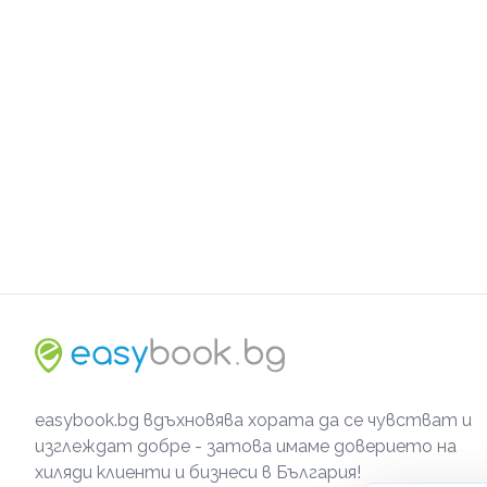
easybook.bg вдъхновява хората да се чувстват и
изглеждат добре - затова имаме доверието на
хиляди клиенти и бизнеси в България!