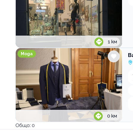
1
км
Balder Atelier bespoke tailoring
Мода
B
0
км
Общо:
0