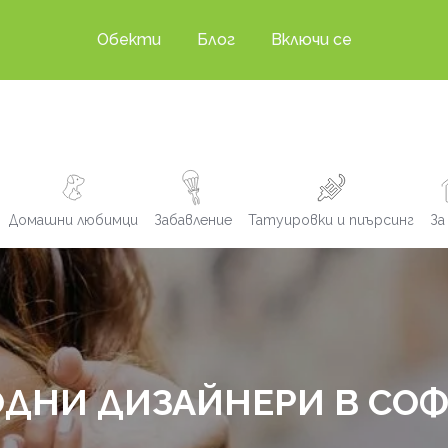
Обекти
Блог
Включи се
Домашни любимци
Забавление
Татуировки и пиърсинг
За
ДНИ ДИЗАЙНЕРИ В СО