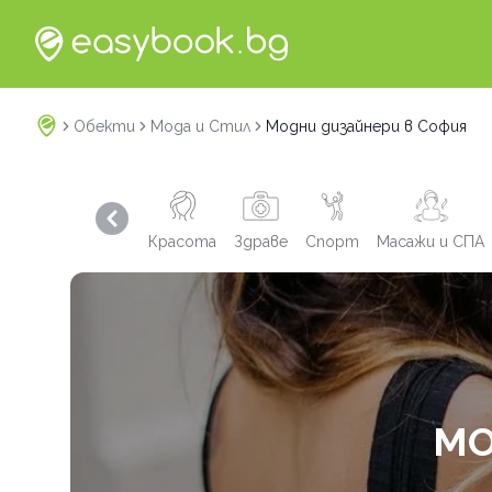
Обекти
Мода и Стил
Модни дизайнери в София
Previous slide
Красота
Здраве
Спорт
Масажи и СПА
МО