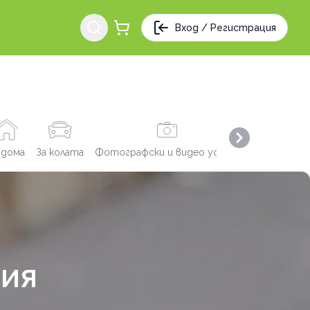
Вход / Регистрация
Next slide
 дома
За колата
Фотографски и видео услуги
Заведения
ФИЯ