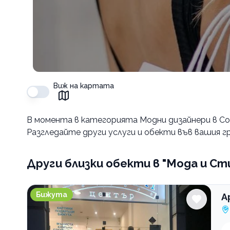
Виж на картата
В момента в
категорията Модни дизайнери в С
Разгледайте други услуги и обекти във вашия гр
Други близки обекти
в "Мода и Ст
Арт Хоби Shine M
Бижута
А