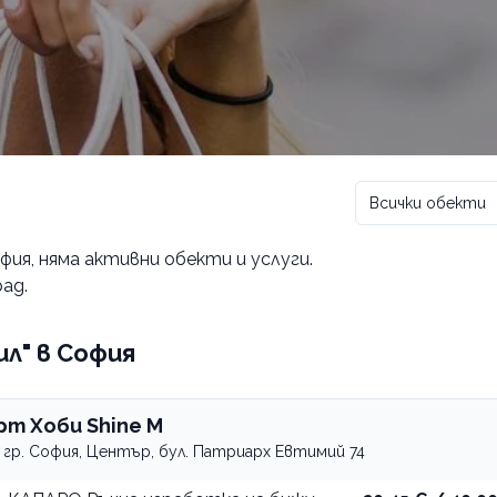
Всички обекти
офия
, няма активни обекти и услуги.
ад.
ил" в София
рт Хоби Shine M
гр. София, Център, бул. Патриарх Евтимий 74