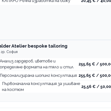
КАПАРО Ръчна изработка на бижу
20,45 € / 40,00
alder Atelier bespoke tailoring
гр. София
Анализ гардероб, цветове и
255,65 € / 500,0
определяне формата на тяло и стил
Персонализирана шопинг консултация
255,65 € / 500,0
Първоначална консултация за ушиване
25,56 € / 50,00
на костюм