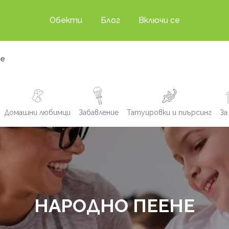
Обекти
Блог
Включи се
не
Домашни любимци
Забавление
Татуировки и пиърсинг
За
НАРОДНО ПЕЕНЕ