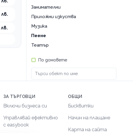
 лв.
Занимателни
 лв.
Приложни изкуства
Музика
 лв.
Пеене
Театър
По домовете
ЗА ТЪРГОВЦИ
ОБЩИ
Включи бизнеса си
Бисквитки
Управлявай ефективно
Начин на плащане
с easybook
Карта на сайта