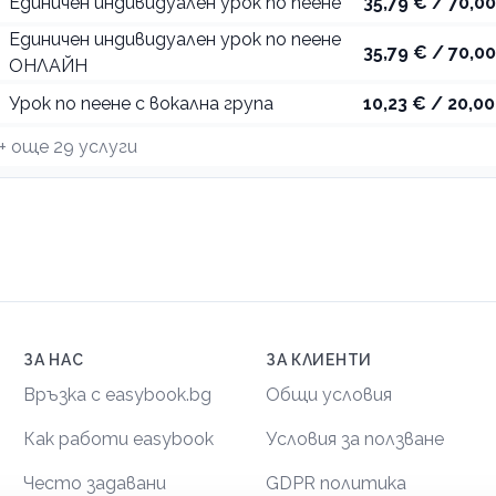
Единичен индивидуален урок по пеене
35,79 € / 70,00
Единичен индивидуален урок по пеене
35,79 € / 70,00
ОНЛАЙН
Урок по пеене с вокална група
10,23 € / 20,00
+ още
29
услуги
ЗА НАС
ЗА КЛИЕНТИ
Връзка с easybook.bg
Общи условия
Как работи easybook
Условия за ползване
Често задавани
GDPR политика