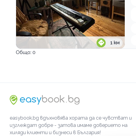
1
км
Общо:
0
easybook.bg вдъхновява хората да се чувстват и
изглеждат добре - затова имаме доверието на
хиляди клиенти и бизнеси в България!