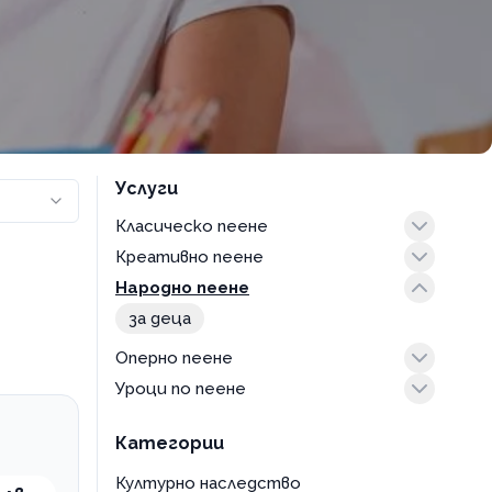
Услуги
Класическо пеене
Креативно пеене
прослушване
Народно пеене
с учител
възрастни
за деца
Оперно пеене
Уроци по пеене
възрастни
индивидуални уроци
Категории
уроци във вокална група
Културно наследство