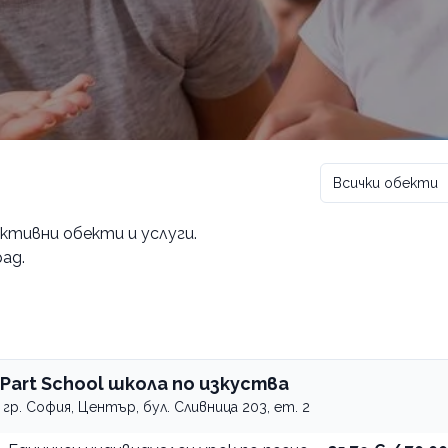
Всички обекти
 активни обекти и услуги.
ад.
iPart School школа по изкуства
гр. София, Център, бул. Сливница 203, ет. 2