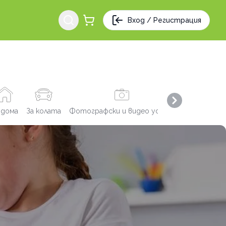
Вход / Регистрация
Next slide
 дома
За колата
Фотографски и видео услуги
Заведения