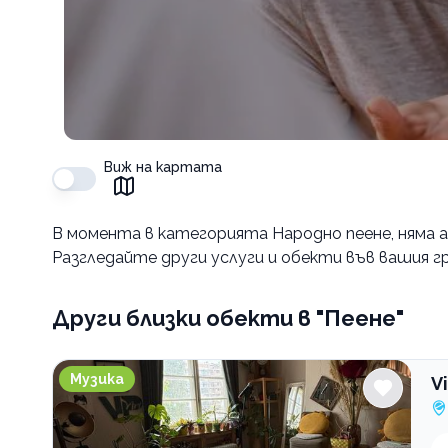
Виж на картата
В момента в
категорията Народно пеене
, няма
Разгледайте други услуги и обекти във вашия гр
Други близки обекти
в "Пеене"
ViPart School школа по изкуства
Музика
V