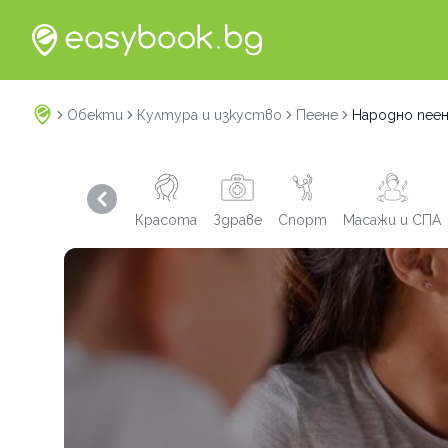
Обекти
Култура и изкуство
Пеене
Народно пее
Previous slide
Красота
Здраве
Спорт
Масажи и СПА