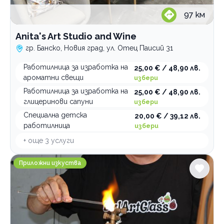
97
км
Anita's Art Studio and Wine
гр. Банско, Новия град, ул. Отец Паисий 31
Работилница за изработка на
25,00 € / 48,90 лв.
ароматни свещи
избери
Работилница за изработка на
25,00 € / 48,90 лв.
глицеринови сапуни
избери
Специална детска
20,00 € / 39,12 лв.
работилница
избери
+ още
3
услуги
Стъклена работилница Bul Art Glass
Приложни изкуства