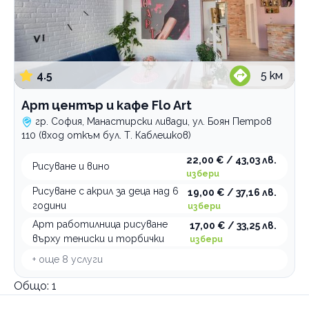
4.5
5
км
Арт център и кафе Flo Art
гр. София, Манастирски ливади, ул. Боян Петров
110 (вход откъм бул. Т. Каблешков)
22,00 € / 43,03 лв.
Рисуване и вино
избери
Рисуване с акрил за деца над 6
19,00 € / 37,16 лв.
години
избери
Арт работилница рисуване
17,00 € / 33,25 лв.
върху тениски и торбички
избери
+ още
8
услуги
Общо:
1