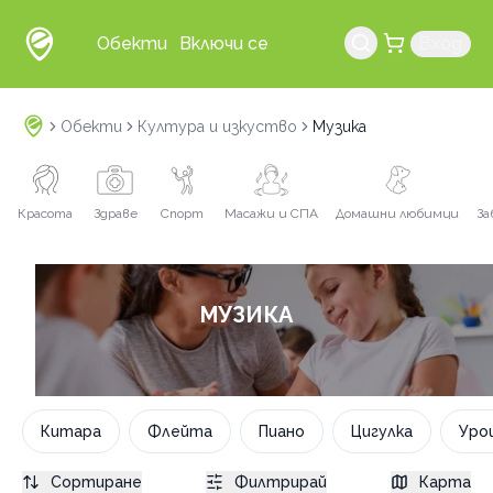
Обекти
Включи се
Вход
Обекти
Култура и изкуство
Музика
Красота
Здраве
Спорт
Масажи и СПА
Домашни любимци
За
МУЗИКА
Китара
Флейта
Пиано
Цигулка
Уро
Сортиране
Филтрирай
Карта