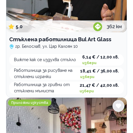
5.0
362
км
Стъклена работилница Bul Art Glass
гр. Белослав, ул. Цар Калоян 10
6,14 € / 12,00 лв.
Вижте как се издухва стъкло
избери
Работилница за рисуване на
18,41 € / 36,00 лв.
стъклени играчки
избери
Работилница за гривни от
21,47 € / 42,00 лв.
стъклени мъниста
избери
Арт център и кафе Flo Art
Приложни изкуства