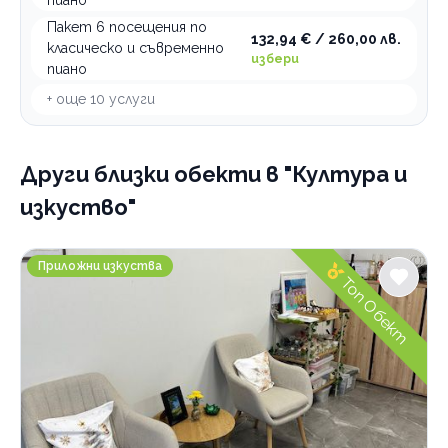
пиано
Пеене
Пакет 6 посещения по
132,94 € / 260,00 лв.
класическо и съвременно
Театър
избери
пиано
+ още
10
услуги
По домовете
Други близки обекти
в "Култура и
изкуство"
Anita's Art Studio and Wine
Приложни изкуства
Топ Обект