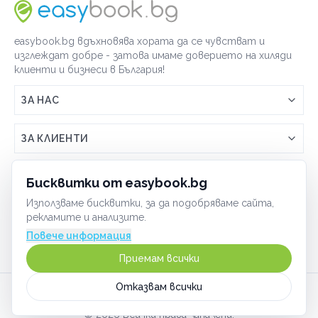
easybook.bg вдъхновява хората да се чувстват и
изглеждат добре - затова имаме доверието на хиляди
клиенти и бизнеси в България!
ЗА НАС
Връзка с easybook.bg
ЗА КЛИЕНТИ
Как работи easybook
Общи условия
ЗА ТЪРГОВЦИ
Бисквитки от easybook.bg
Често задавани въпроси
Условия за ползване
Използваме бисквитки, за да подобряваме сайта,
Включи бизнеса си
ОБЩИ
рекламите и анализите.
GDPR политика
Управлявай ефективно с easybook
Повече информация
Бисквитки
Сигурност
Приемам всички
Начин на плащане
Отказвам всички
Карта на сайта
©
2026
Всички права запазени.