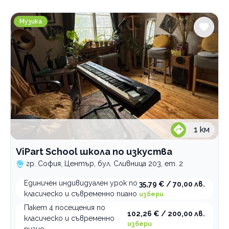
Градове
ViPart School школа по изкуства
София
Музика
Услуги
Акордеон
Китара
индивидуални уроци
Пиано
групови уроци
Уроци по солфеж
индивидуални уроци
групови уроци
Флейта
индивидуални уроци
групови уроци
1
км
Цигулка
индивидуални уроци
индивидуални уроци
групови уроци
ViPart School школа по изкуства
Категории
индивидуални уроци
гр. София, Център, бул. Сливница 203, ет. 2
Културно наследство
Единичен индивидуален урок по
35,79 € / 70,00 лв.
Занимателни
класическо и съвременно пиано
избери
Пакет 4 посещения по
Приложни изкуства
102,26 € / 200,00 лв.
класическо и съвременно
Музика
избери