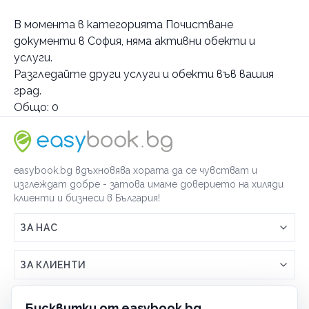
Услуги
В момента в
категорията Почистване
Дигитализация
документи в София
, няма активни обекти и
Почистване документи
документи
услуги.
книги
Разгледайте други услуги и обекти във вашия
град.
Реставрация
Общо:
0
Унищожаване на вредители
документи
мебели
Категории
easybook.bg вдъхновява хората да се чувстват и
Културно наследство
изглеждат добре - затова имаме доверието на хиляди
Занимателни
клиенти и бизнеси в България!
Приложни изкуства
ЗА НАС
Музика
Връзка с easybook.bg
Пеене
ЗА КЛИЕНТИ
Как работи easybook
Театър
Общи условия
ЗА ТЪРГОВЦИ
Бисквитки от easybook.bg