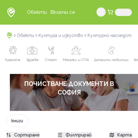
Обекти
Включи се
Вход
Обекти
Култура и изкуство
Културно наследство
Красота
Здраве
Спорт
Масажи и СПА
Домашни любимци
За
ПОЧИСТВАНЕ ДОКУМЕНТИ В
СОФИЯ
книги
Сортиране
Филтрирай
Карта