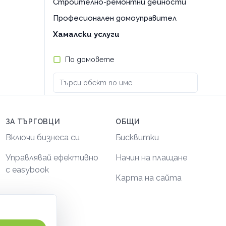
Строително-ремонтни дейности
Професионален домоуправител
Хамалски услуги
По домовете
ЗА ТЪРГОВЦИ
ОБЩИ
Включи бизнеса си
Бисквитки
Управлявай ефективно
Начин на плащане
с easybook
Карта на сайта