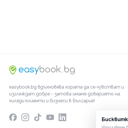
easybook.bg вдъхновява хората да се чувстват и
изглеждат добре - затова имаме доверието на
хиляди клиенти и бизнеси в България!
Бисквитк
Използваме б