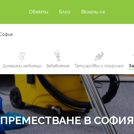
Обекти
Блог
Включи се
 София
Домашни любимци
Забавление
Татуировки и пиърсинг
За
ПРЕМЕСТВАНЕ В СОФИЯ