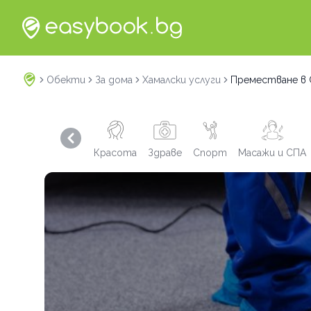
Обекти
За дома
Хамалски услуги
Преместване в
Previous slide
Красота
Здраве
Спорт
Масажи и СПА