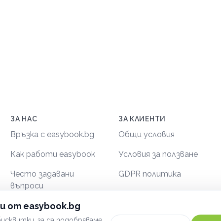
ЗА НАС
ЗА КЛИЕНТИ
Връзка с easybook.bg
Общи условия
Как работи easybook
Условия за ползване
Често задавани
GDPR политика
въпроси
Сигурност
и от easybook.bg
исквитки, за да подобряваме