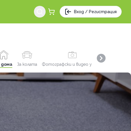
Вход / Регистрация
Next slide
 дома
За колата
Фотографски и видео услуги
Заведения