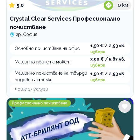
5.0
0
км
Crystal Clear Services Професионално
почистване
гр. София
1,50 € / 2,93 лв.
Основно почистване на офис
избери
3,00 € / 5,87 лв.
Машинно пране на мокет
избери
Машинно почистване на твърди
1,50 € / 2,93 лв.
подови настилки
избери
+ още
17
услуги
Атт-Брилянт ООД Професионално почистване
Професионално почистване