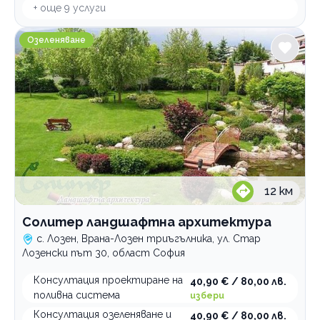
+ още
9
услуги
Солитер ландшафтна архитектура
Озеленяване
12
км
Солитер ландшафтна архитектура
с. Лозен, Врана-Лозен триъгълника, ул. Стар
Лозенски път 30, област София
Консултация проектиране на
40,90 € / 80,00 лв.
поливна система
избери
Консултация озеленяване и
40,90 € / 80,00 лв.