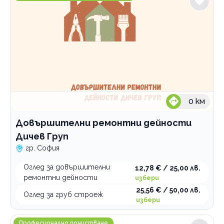
0
км
Довършителни ремонтни дейности
Дичев Груп
гр. София
Оглед за довършителни
12,78 € / 25,00 лв.
ремонтни дейности
избери
25,56 € / 50,00 лв.
Оглед за груб строеж
избери
ЧИЧИ Почистване и Ремонти
Професионално почистване