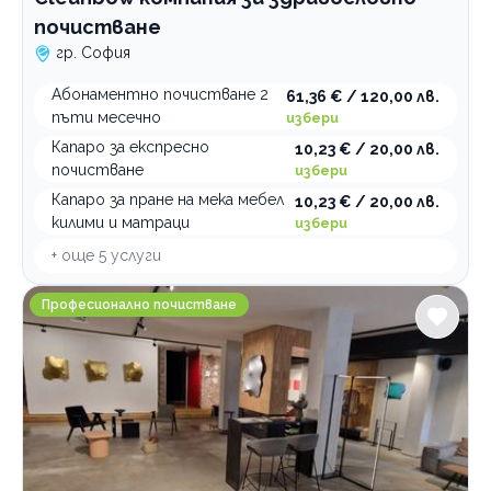
почистване
гр. София
Абонаментно почистване 2
61,36 € / 120,00 лв.
пъти месечно
избери
Капаро за експресно
10,23 € / 20,00 лв.
почистване
избери
Капаро за пране на мека мебел
10,23 € / 20,00 лв.
килими и матраци
избери
+ още
5
услуги
Alex Cleaning Pro
Професионално почистване