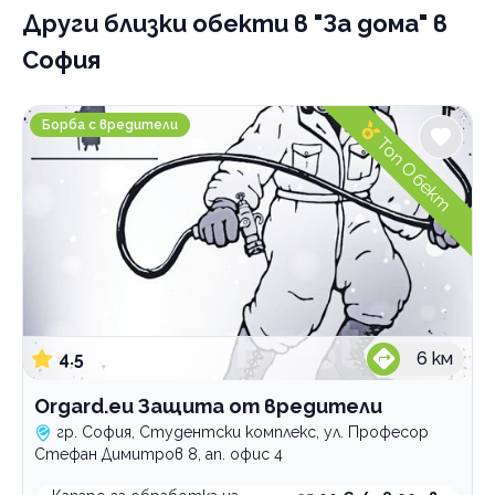
Други близки обекти
в "За дома" в
София
Orgard.eu Защита от вредители
Борба с вредители
Топ Обект
4.5
6
км
Orgard.eu Защита от вредители
гр. София, Студентски комплекс, ул. Професор
Стефан Димитров 8, ап. офис 4