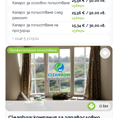
25,56 € / 50,00 лв.
Капаро за основно почистване
избери
Капаро за почистване след
25,56 € / 50,00 лв.
ремонт
избери
Капаро за почистване на
15,34 € / 30,00 лв.
прозорци
избери
+ още
5
услуги
Cleanbow компания за здравословно почистване
Професионално почистване
0
км
Cleanbow компания за здравословно