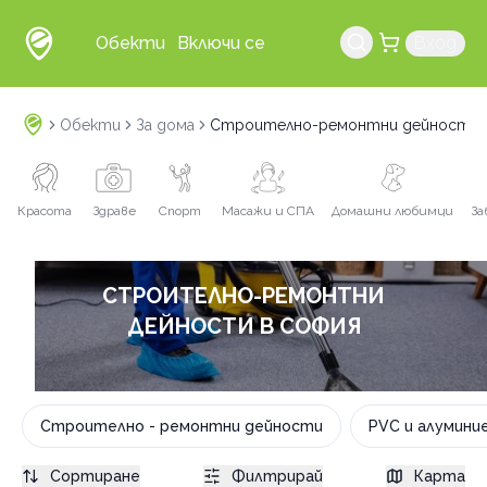
Обекти
Включи се
Вход
Обекти
За дома
Строително-ремонтни дейности 
Красота
Здраве
Спорт
Масажи и СПА
Домашни любимци
За
СТРОИТЕЛНО-РЕМОНТНИ
ДЕЙНОСТИ В СОФИЯ
Строително - ремонтни дейности
PVC и алумини
Сортиране
Филтрирай
Карта