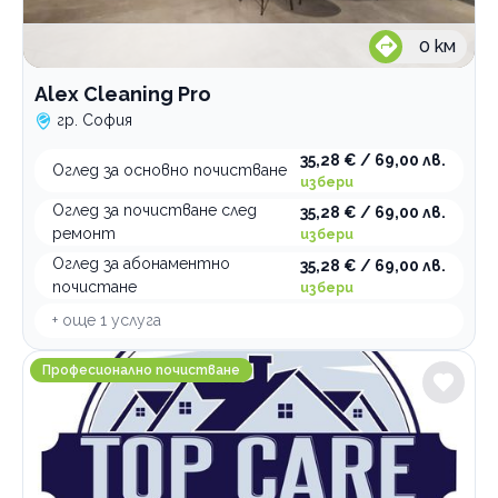
0
км
Alex Cleaning Pro
гр. София
35,28 € / 69,00 лв.
Оглед за основно почистване
избери
Оглед за почистване след
35,28 € / 69,00 лв.
ремонт
избери
Оглед за абонаментно
35,28 € / 69,00 лв.
почистане
избери
+ още
1
услуга
Професионално почистване Top Care LTD
Професионално почистване