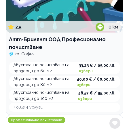
2.5
0
км
Атт-Брилянт ООД Професионално
почистване
гр. София
Двустранно почистване на
33,23 € / 65,00 лв.
прозорци до 60 м2
избери
Двустранно почистване на
40,90 € / 80,00 лв.
прозорци до 80 м2
избери
Двустранно почистване на
48,57 € / 95,00 лв.
прозорци до 100 м2
избери
+ още
4
услуги
Професионално почистване Easycleaning
Професионално почистване