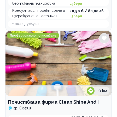
вертикална планировка
избери
Консултация проектиране и
40,90 € / 80,00 лв.
изграждане на настилки
избери
+ още
3
услуги
Почистваща фирма Clean Shine And I
Професионално почистване
0
км
Почистваща фирма Clean Shine And I
гр. София