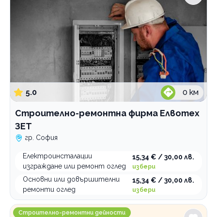
оглед
оглед
основен ремонт
Борба с вредители
парапети, метални огради, портали
Озеленяване
Професионално почистване
Строително-ремонтни дейности
Професионален домоуправител
5.0
0
км
Хамалски услуги
Строително-ремонтна фирма Елвотех
По домовете
ЗЕТ
гр. София
Електроинсталации
15,34 € / 30,00 лв.
изграждане или ремонт оглед
избери
Основни или довършителни
15,34 € / 30,00 лв.
ремонти оглед
избери
Довършителни ремонтни дейности Дичев Груп
Строително-ремонтни дейности