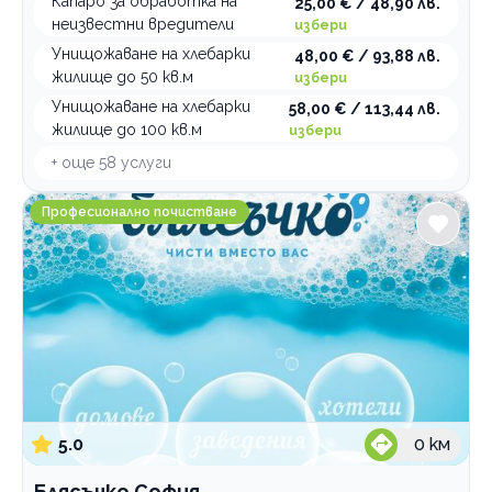
Капаро за обработка на
25,00 € / 48,90 лв.
неизвестни вредители
избери
Унищожаване на хлебарки
48,00 € / 93,88 лв.
жилище до 50 кв.м
избери
Унищожаване на хлебарки
58,00 € / 113,44 лв.
жилище до 100 кв.м
избери
+ още
58
услуги
Блясъчко София
Професионално почистване
5.0
0
км
Блясъчко София