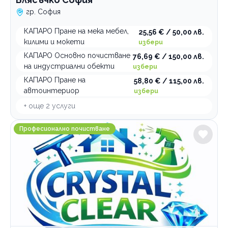
гр. София
КАПАРО Пране на мека мебел,
25,56 € / 50,00 лв.
килими и мокети
избери
КАПАРО Основно почистване
76,69 € / 150,00 лв.
на индустриални обекти
избери
КАПАРО Пране на
58,80 € / 115,00 лв.
автоинтериор
избери
+ още
2
услуги
Crystal Clear Services Професионално почистване
Професионално почистване