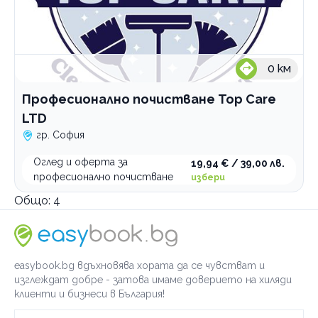
0
км
Професионално почистване Top Care
LTD
гр. София
Оглед и оферта за
19,94 € / 39,00 лв.
професионално почистване
избери
Общо:
4
easybook.bg вдъхновява хората да се чувстват и
изглеждат добре - затова имаме доверието на хиляди
клиенти и бизнеси в България!