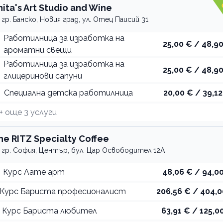
nita's Art Studio and Wine
гр. Банско, Новия град, ул. Отец Паисий 31
Работилница за изработка на
25,00 € / 48,90
ароматни свещи
Работилница за изработка на
25,00 € / 48,90
глицеринови сапуни
Специална детска работилница
20,00 € / 39,12
+ още
3
услуги
he RITZ Specialty Coffee
гр. София, Център, бул. Цар Освободител 12А
Курс Лате арт
48,06 € / 94,00
Курс Бариста професионалист
206,56 € / 404,0
Курс Бариста любител
63,91 € / 125,00