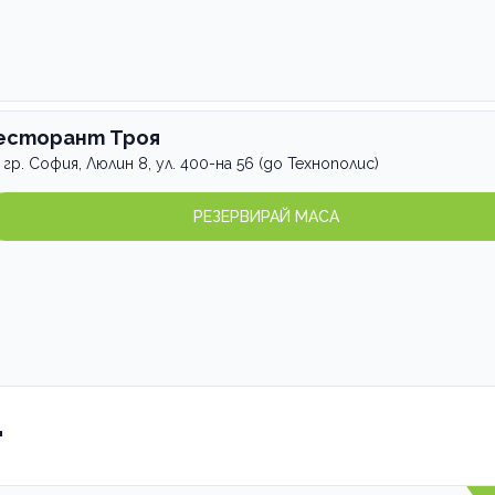
есторант Троя
гр. София, Люлин 8, ул. 400-на 56 (до Технополис)
РЕЗЕРВИРАЙ МАСА
"