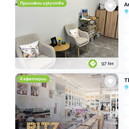
Anita's Art Studio and Wine
Приложни изкуства
A
97
км
The RITZ Specialty Coffee
Кафетерии
T