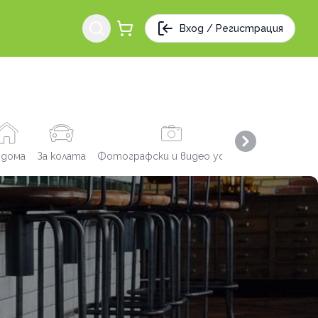
Вход / Регистрация
Next slide
 дома
За колата
Фотографски и видео услуги
Заведения