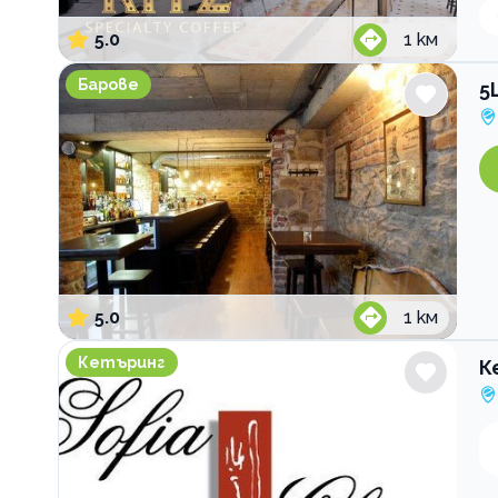
5.0
1
км
5L Speakeasy Bar
Барове
5
5.0
1
км
Кетъринг Sofia Classic Catering
Кетъринг
К