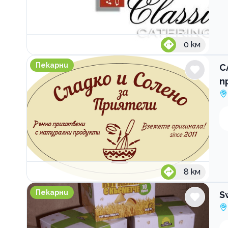
0
км
Сладкарска работилница Сладко и солено за пр
Пекарни
С
п
8
км
Sweet Fortune House Ltd
Пекарни
S