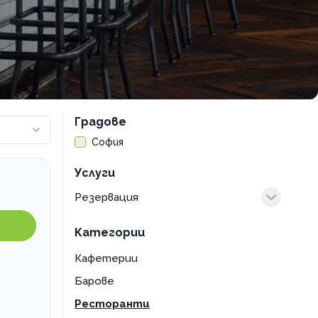
Градове
София
Услуги
Резервация
в ресторант
Категории
Кафетерии
Барове
Ресторанти