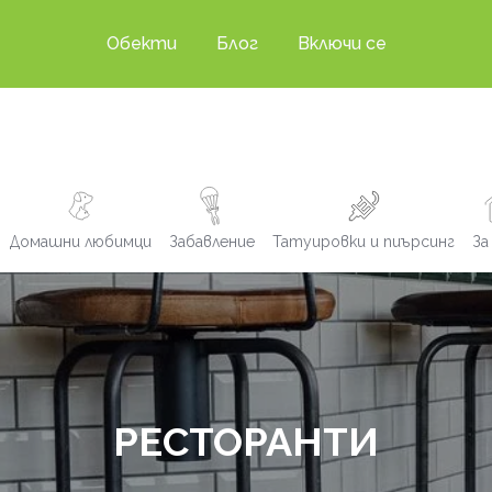
Обекти
Блог
Включи се
Домашни любимци
Забавление
Татуировки и пиърсинг
За
РЕСТОРАНТИ