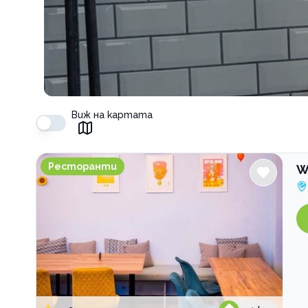
Виж на картата
Wonderland Brunch & Cake
Ресторанти
W