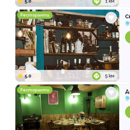
5.0
1
км
СтоЛица Гастро Пивница
Ресторанти
С
5.0
5
км
Домъ Културно Хранене
Ресторанти
Д