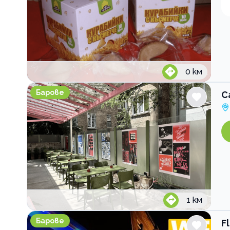
0
км
Cafe L44
Барове
C
1
км
Flip Flop
Барове
F