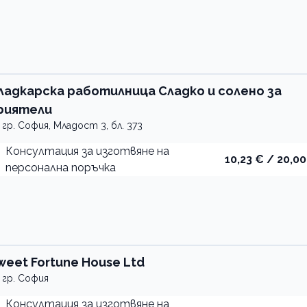
иятели
ладкарска работилница Сладко и солено за
риятели
гр. София, Младост 3, бл. 373
Консултация за изготвяне на
10,23 € / 20,00
персонална поръчка
weet Fortune House Ltd
гр. София
Консултация за изготвяне на