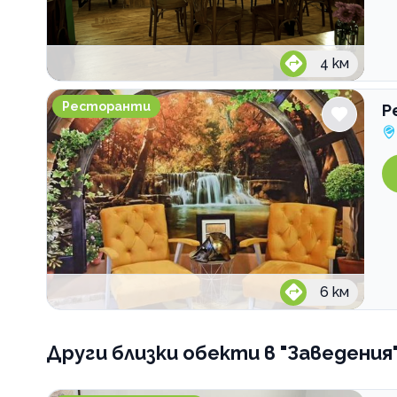
4
км
Ресторант Троя
Ресторанти
Р
6
км
Други близки обекти
в "Заведения