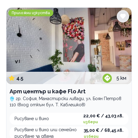
Услуги
Арт център и кафе Flo Art
Приложни изкуства
Арт ателие
възрастни
деца
емоционално рисуване
изработка на сапуни
изработка на свещи
рисуване върху коприна
рисуване върху стъкло
4.5
5
км
рисуване и вино
Арт център и кафе Flo Art
Научна работилница
гр. София, Манастирски ливади, ул. Боян Петров
Състезателен симулатор
за деца
110 (вход откъм бул. Т. Каблешков)
Център на илюзиите и физичните явления
шофиране
22,00 € / 43,03 лв.
Рисуване и вино
вход
избери
Категории
Рисуване и вино или семейно
35,00 € / 68,45 лв.
рисуване за двама
избери