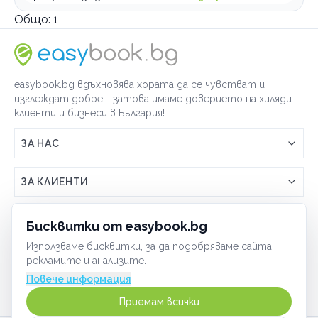
Курсове и уроци
Общо:
1
Семинари и обучения
Занимални
Образователни центрове
easybook.bg вдъхновява хората да се чувстват и
изглеждат добре - затова имаме доверието на хиляди
По домовете
клиенти и бизнеси в България!
ЗА НАС
Връзка с easybook.bg
ЗА КЛИЕНТИ
Как работи easybook
Общи условия
ЗА ТЪРГОВЦИ
Бисквитки от easybook.bg
Често задавани въпроси
Условия за ползване
Използваме бисквитки, за да подобряваме сайта,
Включи бизнеса си
ОБЩИ
рекламите и анализите.
GDPR политика
Управлявай ефективно с easybook
Повече информация
Бисквитки
Сигурност
Приемам всички
Начин на плащане