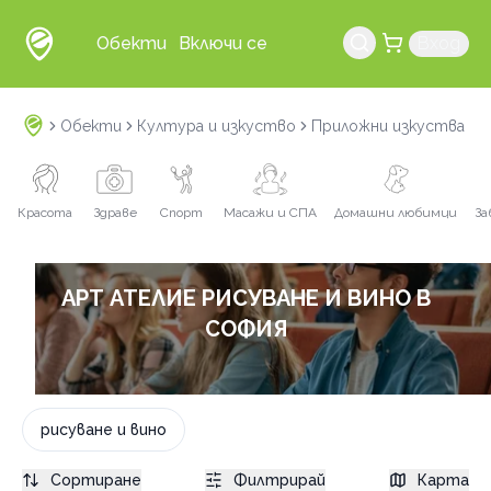
Обекти
Включи се
Вход
Обекти
Култура и изкуство
Приложни изкуства
А
Красота
Здраве
Спорт
Масажи и СПА
Домашни любимци
За
АРТ АТЕЛИЕ РИСУВАНЕ И ВИНО В
СОФИЯ
рисуване и вино
Сортиране
Филтрирай
Карта