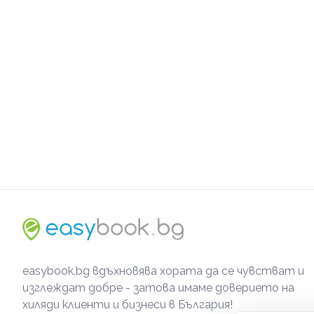
easybook.bg вдъхновява хората да се чувстват и
изглеждат добре - затова имаме доверието на
хиляди клиенти и бизнеси в България!