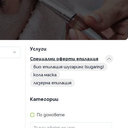
Услуги
Специални оферти епилация
био епилация шугаринг (sugaring)
кола маска
лазерна епилация
Категории
По домовете