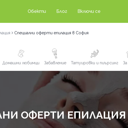
Обекти
Блог
Включи се
лация
Специални оферти епилация в София
Домашни любимци
Забавление
Татуировки и пиърсинг
За
НИ ОФЕРТИ ЕПИЛАЦИЯ