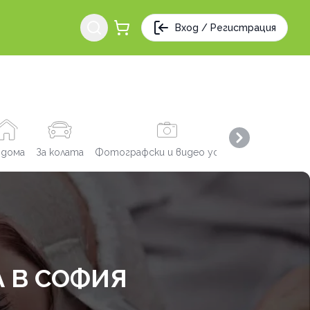
Вход / Регистрация
Next slide
 дома
За колата
Фотографски и видео услуги
Заведения
 В СОФИЯ