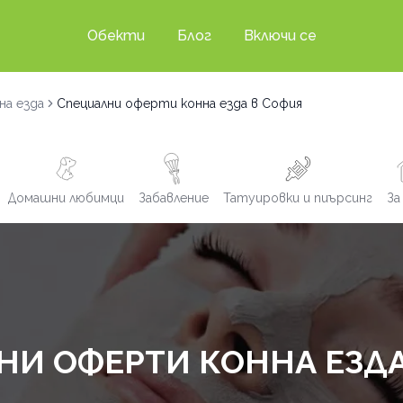
Обекти
Блог
Включи се
на езда
Специални оферти конна езда в София
Домашни любимци
Забавление
Татуировки и пиърсинг
За
НИ ОФЕРТИ КОННА ЕЗДА