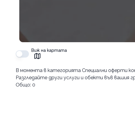
Виж на картата
В момента в
категорията Специални оферти кон
Разгледайте други услуги и обекти във вашия гр
Общо:
0