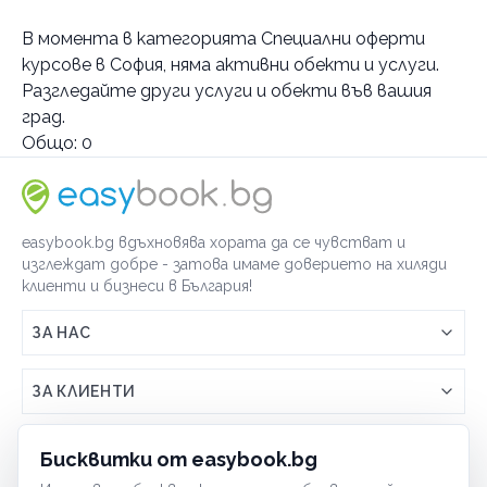
Услуги
В момента в
категорията Специални оферти
Специални оферти курсове
курсове в София
, няма активни обекти и услуги.
миглопластика
Разгледайте други услуги и обекти във вашия
професионален грим
град.
Общо:
0
Категории
По домовете
easybook.bg вдъхновява хората да се чувстват и
изглеждат добре - затова имаме доверието на хиляди
клиенти и бизнеси в България!
ЗА НАС
Връзка с easybook.bg
ЗА КЛИЕНТИ
Как работи easybook
Общи условия
ЗА ТЪРГОВЦИ
Бисквитки от easybook.bg
Често задавани въпроси
Условия за ползване