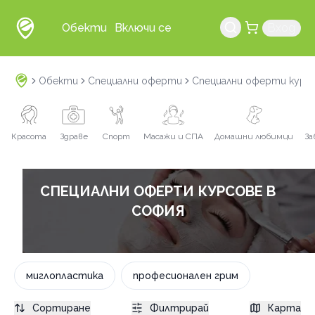
Обекти
Включи се
Вход
Обекти
Специални оферти
Специални оферти курс
Красота
Здраве
Спорт
Масажи и СПА
Домашни любимци
За
СПЕЦИАЛНИ ОФЕРТИ КУРСОВЕ В
СОФИЯ
миглопластика
професионален грим
Сортиране
Филтрирай
Карта