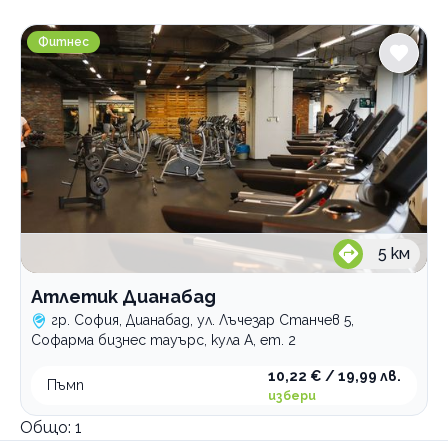
Услуги
Атлетик Дианабад
Фитнес
Специални оферти тренировки
combat тренировка
dance step
fitball
power fitball
power yoga
pump тренировка
step body workout
5
км
гимнастика
Атлетик Дианабад
зумба
гр. София, Дианабад, ул. Лъчезар Станчев 5,
йога
Софарма бизнес тауърс, кула А, ет. 2
онлайн тренировка
10,22 € / 19,99 лв.
пилатес
Пъмп
избери
тренировка по избор
Общо:
1
фитнес