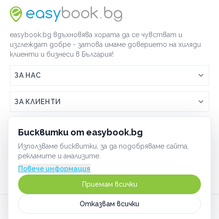
функционална тренировка
easybook.bg вдъхновява хората да се чувстват и
Категории
изглеждат добре - затова имаме доверието на хиляди
клиенти и бизнеси в България!
По домовете
ЗА НАС
Връзка с easybook.bg
ЗА КЛИЕНТИ
Как работи easybook
Общи условия
ЗА ТЪРГОВЦИ
Бисквитки от easybook.bg
Често задавани въпроси
Условия за ползване
Използваме бисквитки, за да подобряваме сайта,
Включи бизнеса си
ОБЩИ
рекламите и анализите.
GDPR политика
Управлявай ефективно с easybook
Повече информация
Бисквитки
Сигурност
Приемам всички
Начин на плащане
Отказвам всички
Карта на сайта