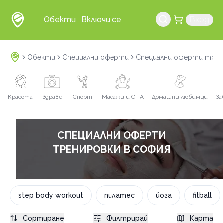
Обекти
Включи се
Вход
Обекти
Специални оферти
Специални оферти трен
Красота
Здраве
Спорт
Масажи и СПА
Домашни любимци
За
СПЕЦИАЛНИ ОФЕРТИ
ТРЕНИРОВКИ В СОФИЯ
step body workout
пилатес
йога
fitball
Сортиране
Филтрирай
Карта