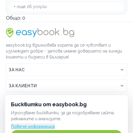
+ още
26
услуги
Общо:
0
easybook.bg вдъхновява хората да се чувстват и
изглеждат добре - затова имаме доверието на хиляди
клиенти и бизнеси в България!
ЗА НАС
Връзка с easybook.bg
ЗА КЛИЕНТИ
Как работи easybook
Общи условия
ЗА ТЪРГОВЦИ
Бисквитки от easybook.bg
Често задавани въпроси
Условия за ползване
Използваме бисквитки, за да подобряваме сайта,
Включи бизнеса си
ОБЩИ
рекламите и анализите.
GDPR политика
Управлявай ефективно с easybook
Повече информация
Бисквитки