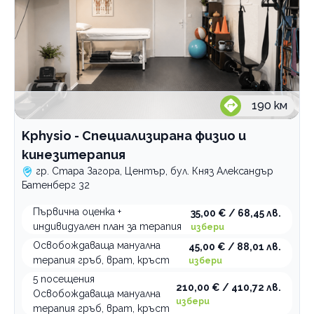
190
км
Kphysio - Специализирана физио и
кинезитерапия
гр. Стара Загора, Център, бул. Княз Александър
Батенберг 32
Първична оценка +
35,00 € / 68,45 лв.
индивидуален план за терапия
избери
Освобождаваща мануална
45,00 € / 88,01 лв.
терапия гръб, врат, кръст
избери
5 посещения
210,00 € / 410,72 лв.
Освобождаваща мануална
избери
терапия гръб, врат, кръст