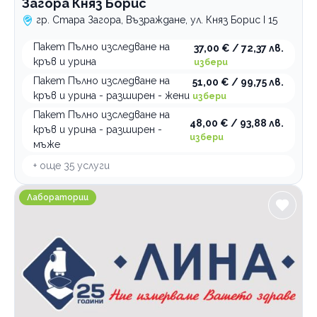
Загора Княз Борис
гр. Стара Загора, Възраждане, ул. Княз Борис I 15
Пакет Пълно изследване на
37,00 € / 72,37 лв.
кръв и урина
избери
Пакет Пълно изследване на
51,00 € / 99,75 лв.
кръв и урина - разширен - жени
избери
Пакет Пълно изследване на
48,00 € / 93,88 лв.
кръв и урина - разширен -
избери
мъже
+ още
35
услуги
Медицинска лаборатория ЛИНА Стара Загора кв. Зо
Лаборатории