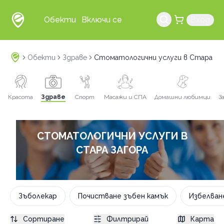
Обекти
Включи се
Вход
Обекти
Здраве
Стоматологични услуги в Стара За
Красота
Здраве
Спорт
Масажи и СПА
Домашни любимци
З
СТОМАТОЛОГИЧНИ УСЛУГИ В
СТАРА ЗАГОРА
Зъболекар
Почистване зъбен камък
Избелване
Сортиране
Филтрирай
Карта