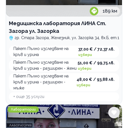
189
км
Медицинска лаборатория ЛИНА Ст.
Загора ул. Загорка
гр. Стара Загора, Железник, ул. Загорка 34, вх.Б, ет.1
Пакет Пълно изследване на
37,00 € / 72,37 лв.
кръв и урина
избери
Пакет Пълно изследване на
51,00 € / 99,75 лв.
кръв и урина - разширен - жени
избери
Пакет Пълно изследване на
48,00 € / 93,88 лв.
кръв и урина - разширен -
избери
мъже
+ още
35
услуги
Медицинска лаб. ЛИНА Ст. Загора ул. Ц. С. Велики
Лаборатории