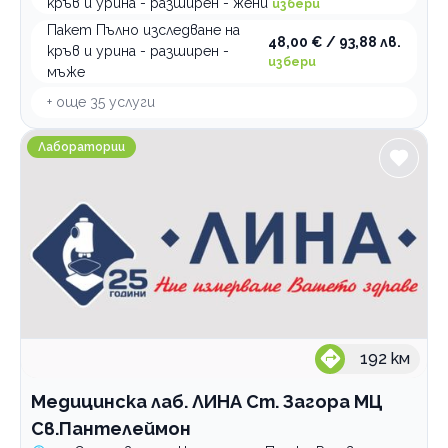
кръв и урина - разширен - жени
избери
Пакет Пълно изследване на
48,00 € / 93,88 лв.
кръв и урина - разширен -
избери
мъже
+ още
35
услуги
Медицинска лаб. ЛИНА Ст. Загора МЦ Св.Пантелейм
Лаборатории
192
км
Медицинска лаб. ЛИНА Ст. Загора МЦ
Св.Пантелеймон