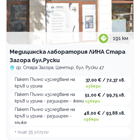
191
км
Медицинска лаборатория ЛИНА Стара
Загора бул.Руски
гр. Стара Загора, Център, бул. Руски 47
Пакет Пълно изследване на
37,00 € / 72,37 лв.
кръв и урина
избери
Пакет Пълно изследване на
51,00 € / 99,75 лв.
кръв и урина - разширен - жени
избери
Пакет Пълно изследване на
48,00 € / 93,88 лв.
кръв и урина - разширен -
избери
мъже
+ още
35
услуги