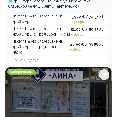
гр. Стара Загора, Център, ул. Петко Рачев
Славейков 58 (МЦ Свети Пантелеймон)
Пакет Пълно изследване на
37,00 € / 72,37 лв.
кръв и урина
избери
Пакет Пълно изследване на
51,00 € / 99,75 лв.
кръв и урина - разширен - жени
избери
Пакет Пълно изследване на
48,00 € / 93,88 лв.
кръв и урина - разширен -
избери
мъже
+ още
35
услуги
Медицинска лаборатория ЛИНА Ст. Загора ул. Загор
Лаборатории