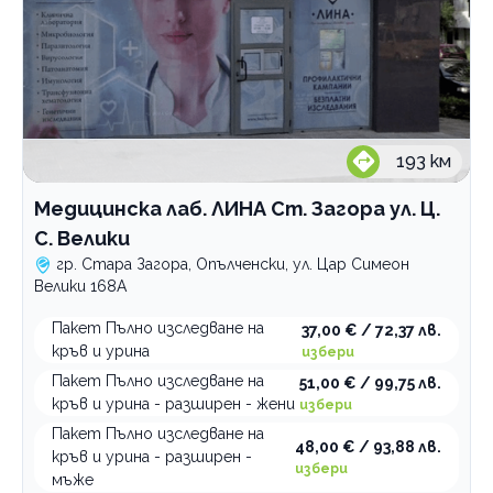
193
км
Медицинска лаб. ЛИНА Ст. Загора ул. Ц.
С. Велики
гр. Стара Загора, Опълченски, ул. Цар Симеон
Велики 168А
Пакет Пълно изследване на
37,00 € / 72,37 лв.
кръв и урина
избери
Пакет Пълно изследване на
51,00 € / 99,75 лв.
кръв и урина - разширен - жени
избери
Пакет Пълно изследване на
48,00 € / 93,88 лв.
кръв и урина - разширен -
избери
мъже