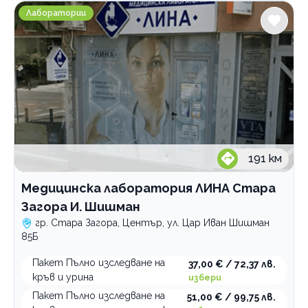
Медицинска лаборатория ЛИНА Стара Загора И. Ш
Лаборатории
191
км
Медицинска лаборатория ЛИНА Стара
Загора И. Шишман
гр. Стара Загора, Център, ул. Цар Иван Шишман
85Б
Пакет Пълно изследване на
37,00 € / 72,37 лв.
кръв и урина
избери
Пакет Пълно изследване на
51,00 € / 99,75 лв.