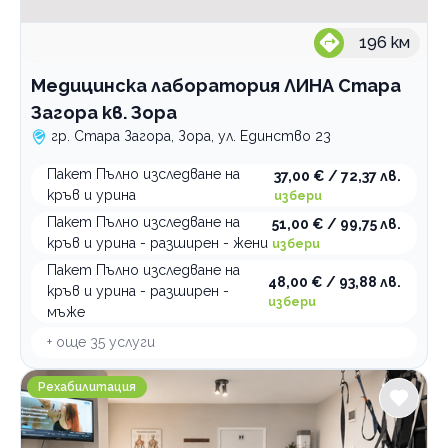
196
км
Медицинска лаборатория ЛИНА Стара
Загора кв. Зора
гр. Стара Загора, Зора, ул. Единство 23
Пакет Пълно изследване на
37,00 € / 72,37 лв.
кръв и урина
избери
Пакет Пълно изследване на
51,00 € / 99,75 лв.
кръв и урина - разширен - жени
избери
Пакет Пълно изследване на
48,00 € / 93,88 лв.
кръв и урина - разширен -
избери
мъже
+ още
35
услуги
Kphysio - Специализирана физио и кинезитерапия
Рехабилитация