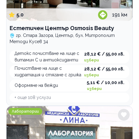
Логопедични услуги
5.0
191
км
Имплантолог
Холистична и алтернативна медицина
Естетичен Център Osmosis Beauty
гр. Стара Загора, Център, бул. Митрополит
Лаборатории
Методи Кусев 34
Медицински услуги
Детокс почистване на лице с
28,12 € / 55,00 лв.
Рехабилитация
витамин С и антиоксиданти
избери
Стоматологични услуги
Почистване на лице с
28,12 € / 55,00 лв.
хидратация и стягане с грижа
избери
По домовете
5,11 € / 10,00 лв.
Оформяне на вежди
избери
+ още
108
услуги
Медицинска лаборатория ЛИНА Стара Загора бул.Ру
Лаборатории