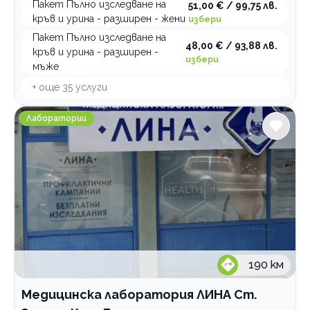
Пакет Пълно изследване на
51,00 € / 99,75 лв.
кръв и урина - разширен - жени
избери
Пакет Пълно изследване на
48,00 € / 93,88 лв.
кръв и урина - разширен -
избери
мъже
+ още
35
услуги
Медицинска лаборатория ЛИНА Ст. Загора Княз Бор
Лаборатории
190
км
Медицинска лаборатория ЛИНА Ст.