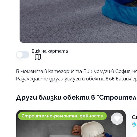
Виж на картата
В момента в
категорията ВиК услуги в София
, 
Разгледайте други услуги и обекти във вашия гр
Други близки обекти
в "Строител
Строително-ремонтна фирма Елвотех ЗЕТ
Строително-ремонтни дейности
С