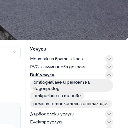
Услуги
Mонтаж на врати и каси
PVC и алуминиева дограма
интериорни
ВиК услуги
консултация
отводняване и ремонт на
водопровод
откриване на течове
ремонт отоплителна инсталация
Дърводелски услуги
изработка на мебели, навеси и
Електроуслуги
беседки