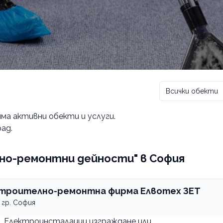
Всички обекти
няма активни обекти и услуги.
ад.
но-ремонтни дейности" в София
троително-ремонтна фирма Елвотех ЗЕТ
гр. София
Електроинсталации изграждане или