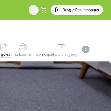
Вход / Регистрация
Next slide
 дома
За колата
Фотографски и видео услуги
Заведения