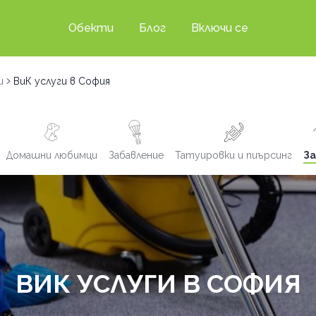
Обекти
Блог
Включи се
и
ВиК услуги в София
Домашни любимци
Забавление
Татуировки и пиърсинг
За
ВИК УСЛУГИ В СОФИЯ