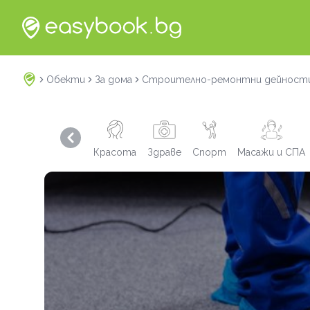
Обекти
За дома
Строително-ремонтни дейност
Previous slide
Красота
Здраве
Спорт
Масажи и СПА