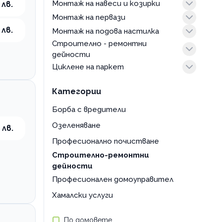
изграждане и поддръжка на
Монтаж на навеси и козирки
 лв.
електроинсталации
Монтаж на первази
оглед
ремонт и подмяна
 лв.
Монтаж на подова настилка
дървени
Строително - ремонтни
подови
PVC настилка
дейности
монтаж на ламинат
Циклене на паркет
външни ремонти и строителство
монтаж на паркет
довършителни и дребни ремонти
суров паркет
оглед
Категории
оглед
основен ремонт
Борба с вредители
парапети, метални огради,
Озеленяване
 лв.
портали
Професионално почистване
Строително-ремонтни
дейности
Професионален домоуправител
Хамалски услуги
По домовете