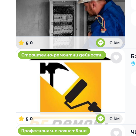
5.0
0
км
Бг Ремонт
Строително-ремонтни дейности
Б
5.0
0
км
ЧИЧИ Почистване и Ремонти
Професионално почистване
Ч