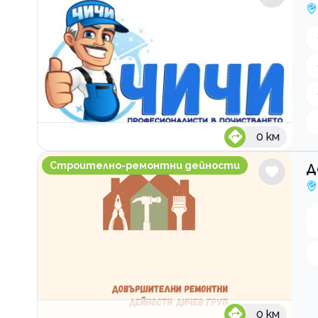
0
км
Довършителни ремонтни дейности Дичев Груп
Строително-ремонтни дейности
Д
0
км