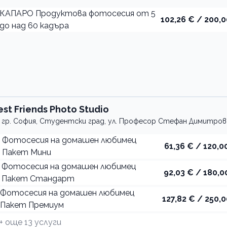
КАПАРО Продуктова фотосесия от 5
102,26 € / 200,0
до над 60 кадъра
est Friends Photo Studio
гр. София, Студентски град, ул. Професор Стефан Димитров
Фотосесия на домашен любимец
61,36 € / 120,00
Пакет Мини
Фотосесия на домашен любимец
92,03 € / 180,0
Пакет Стандарт
Фотосесия на домашен любимец
127,82 € / 250,0
Пакет Премиум
+ още
13
услуги