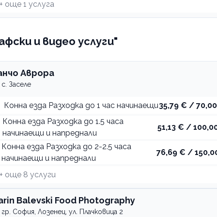
+ още
1
услуга
фски и видео услуги"
анчо Аврора
с. Заселе
Конна езда Разходка до 1 час начинаещи
35,79 € / 70,00
Конна езда Разходка до 1.5 часа
51,13 € / 100,00
начинаещи и напреднали
Конна езда Разходка до 2-2.5 часа
76,69 € / 150,0
начинаещи и напреднали
+ още
8
услуги
arin Balevski Food Photography
гр. София, Лозенец, ул. Плачковица 2