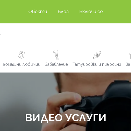
Обекти
Блог
Включи се
и
Домашни любимци
Забавление
Татуировки и пиърсинг
За
ВИДЕО УСЛУГИ