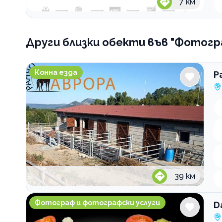
7
км
Други близки обекти
във "Фотогра
Ранчо Аврора
Конна езда
Р
39
км
Darin Balevski Food Photography
Фотограф и фотографски услуги
D