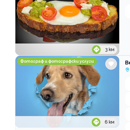
3
км
Best Friends Photo Studio
Фотограф и фотографски услуги
B
6
км