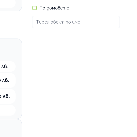
По домовете
 лв.
 лв.
0 лв.