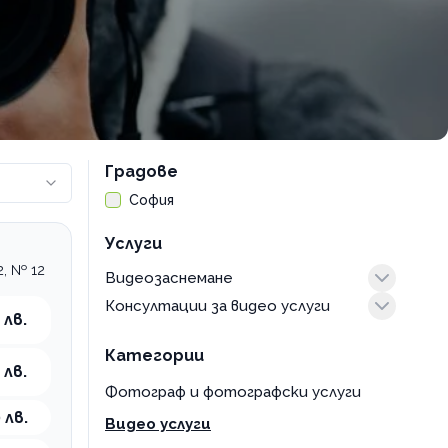
Градове
София
Услуги
, № 12
Видеозаснемане
Консултации за видео услуги
заснемане на събитие
 лв.
видеозаснемане
Категории
видеозаснемане на сватба
 лв.
заснемане с дрон
Фотограф и фотографски услуги
 лв.
Видео услуги