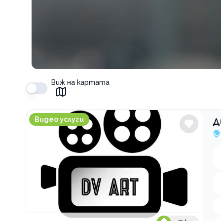
Виж на картата
Дв Арт Видеография
Видео услуги
Д