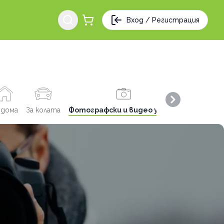
Вход / Регистрация
Next slide
 дома
За колата
Фотографски и видео услуги
Заведения