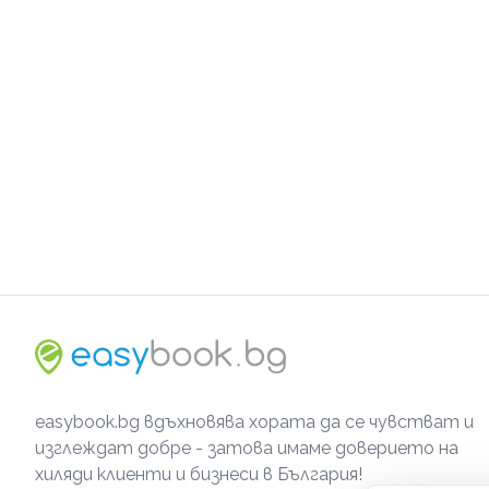
easybook.bg вдъхновява хората да се чувстват и
изглеждат добре - затова имаме доверието на
хиляди клиенти и бизнеси в България!