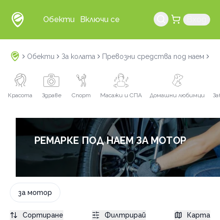
Обекти
Включи се
Вход
Обекти
За колата
Превозни средства под наем
Ре
Красота
Здраве
Спорт
Масажи и СПА
Домашни любимци
За
РЕМАРКЕ ПОД НАЕМ ЗА МОТОР
за мотор
Сортиране
Филтрирай
Карта