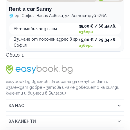
Rent a car Sunny
гр. София, Васил Левски, ул. Летоструй 126А
35,00 € / 68,45 лв.
Автомобил под наем
избери
Взимане от посочен адрес в гр.
15,00 € / 29,34 лв.
София
избери
Общо:
1
easybook.bg вдъхновява хората да се чувстват и
изглеждат добре - затова имаме доверието на хиляди
клиенти и бизнеси в България!
ЗА НАС
Връзка с easybook.bg
ЗА КЛИЕНТИ
Как работи easybook