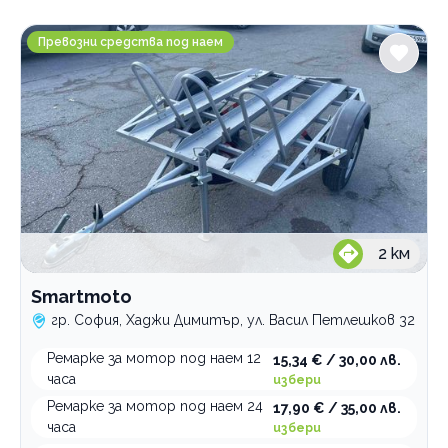
Градове
Smartmoto
София
Превозни средства под наем
Услуги
Коли под наем
Ремарке под наем
резервиране
за мотор
Категории
2
км
Професионално почистване автомобили
Smartmoto
Автосервиз
гр. София, Хаджи Димитър, ул. Васил Петлешков 32
Годишен технически преглед
Ремарке за мотор под наем 12
15,34 € / 30,00 лв.
Превозни средства под наем
часа
избери
Пътна помощ
Ремарке за мотор под наем 24
17,90 € / 35,00 лв.
Сервиз за гуми
часа
избери