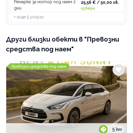
Ремарке за мотор под наем 2
25,56 € / 50,00 лв.
дни
избери
По домовете
+ още
5
услуги
Други близки обекти
в "Превозни
средства под наем"
Rent a car Sunny
Превозни средства под наем
5
км