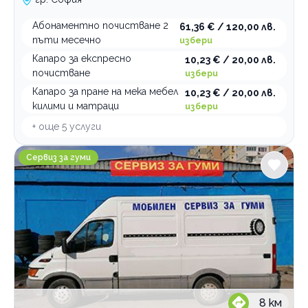
Абонаментно почистване 2
61,36 € / 120,00 лв.
пъти месечно
избери
Капаро за експресно
10,23 € / 20,00 лв.
почистване
избери
Капаро за пране на мека мебел
10,23 € / 20,00 лв.
килими и матраци
избери
+ още
5
услуги
Мобилен и стационарен сервиз за гуми Найденов
Сервиз за гуми
8
км