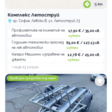
5
км
Комплекс Летоструй
гр. София, Левски В, ул. Летоструй 73
Профилактика на климатик на
17,90 € / 35,00 лв.
автомобил
избери
Годишен технически преглед
65,00 € / 127,13 лв.
на лек автомобил
избери
Капаро Машинно изправяне на
12,78 € / 25,00 лв.
джанти
избери
+ още
13
услуги
Smartmoto
Превозни средства под наем