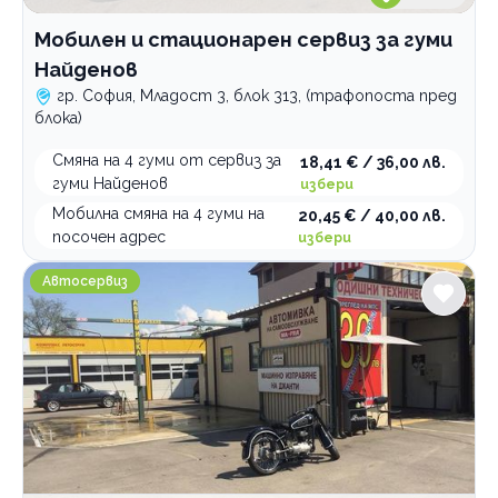
Мобилен и стационарен сервиз за гуми
Найденов
гр. София, Младост 3, блок 313, (трафопоста пред
блока)
Смяна на 4 гуми от сервиз за
18,41 € / 36,00 лв.
гуми Найденов
избери
Мобилна смяна на 4 гуми на
20,45 € / 40,00 лв.
посочен адрес
избери
Комплекс Летоструй
Автосервиз