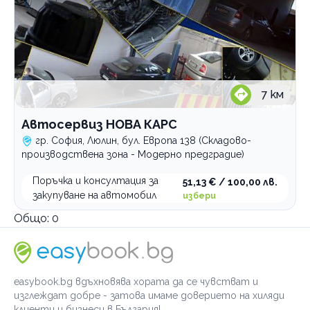
7
км
Автосервиз НОВА КАРС
гр. София, Люлин, бул. Европа 138 (Складово-
производствена зона - Модерно предградие)
Поръчка и консултация за
51,13 € / 100,00 лв.
закупуване на автомобил
избери
Общо:
0
easybook.bg вдъхновява хората да се чувстват и
изглеждат добре - затова имаме доверието на хиляди
клиенти и бизнеси в България!