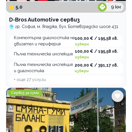
лек автомобил
5.0
9
км
Категории
Професионално почистване автомобили
D-Bros Automotive сервиз
гр. София, м. Япаджа, бул. Ботевградско шосе 431
Автосервиз
Годишен технически преглед
Компютърна диагностика на
100,00 € / 195,58 лв.
двигател и периферия
избери
Превозни средства под наем
100,00 € / 195,58 лв.
Пълна техническа инспекция
Пътна помощ
избери
Сервиз за гуми
Пълна техническа инспекция
200,00 € / 391,17 лв.
и диагностика
избери
+ още
По домовете
27
услуги
Изчисти
Сервиз за гуми Help TYRES LTD
Сервиз за гуми