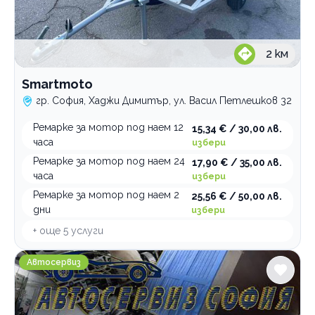
2
км
Smartmoto
гр. София, Хаджи Димитър, ул. Васил Петлешков 32
Ремарке за мотор под наем 12
15,34 € / 30,00 лв.
часа
избери
Ремарке за мотор под наем 24
17,90 € / 35,00 лв.
часа
избери
Ремарке за мотор под наем 2
25,56 € / 50,00 лв.
дни
избери
+ още
5
услуги
Автосервиз НОВА КАРС
Автосервиз