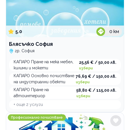
5.0
0
км
Блясъчко София
гр. София
КАПАРО Пране на мека мебел,
25,56 € / 50,00 лв.
килими и мокети
избери
КАПАРО Основно почистване
76,69 € / 150,00 лв.
на индустриални обекти
избери
КАПАРО Пране на
58,80 € / 115,00 лв.
автоинтериор
избери
+ още
2
услуги
Crystal Clear Services Професионално почистване
Професионално почистване