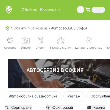
Обекти
Включи се
Вход
Обекти
За колата
Автосервиз в София
Красота
Здраве
Спорт
Масажи и СПА
Домашни любимци
За
АВТОСЕРВИЗ В СОФИЯ
Автомобилна диагностика
Реглаж
Обслужван
Сортиране
Филтрирай
Карта