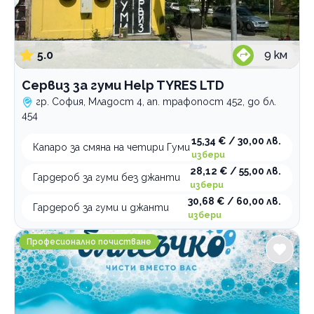
5.0
9
км
Сервиз за гуми Help TYRES LTD
гр. София, Младост 4, ап. трафопост 452, до бл.
454
15,34 € / 30,00 лв.
Капаро за смяна на четири Гуми
избери
28,12 € / 55,00 лв.
Гардероб за гуми без джанти
избери
30,68 € / 60,00 лв.
Гардероб за гуми и джанти
избери
Блясъчко София
Професионално почистване