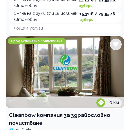
автомобил
избери
Смяна на 2 гуми 17 и 18 цола лек
15,31 € / 29,95 лв.
автомобил
избери
+ още
4
услуги
Cleanbow компания за здравословно почистване
Професионално почистване
0
км
Cleanbow компания за здравословно
почистване
гр. София