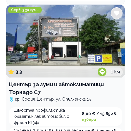
Център за гуми и автоклиматици Торнадо С7
Сервиз за гуми
3.3
1
км
Център за гуми и автоклиматици
Торнадо С7
гр. София, Център, ул. Опълченска 15
Цялостна профилактика
8,00 € / 15,65 лв.
климатик лек автомобил с
избери
фреон R134a
Смяна на 2 гуми 15 и 16 цола лек
11,22 € / 21,95 лв.