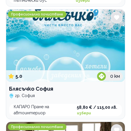
пътнически бус
избери
Блясъчко София
Професионално почистване
5.0
0
км
Блясъчко София
гр. София
КАПАРО Пране на
58,80 € / 115,00 лв.
автоинтериор
избери
Cleanbow компания за здравословно почистване
Професионално почистване