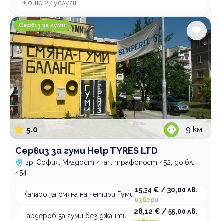
+ още
27
услуги
Сервиз за гуми Help TYRES LTD
Сервиз за гуми
5.0
9
км
Сервиз за гуми Help TYRES LTD
гр. София, Младост 4, ап. трафопост 452, до бл.
454
15,34 € / 30,00 лв.
Капаро за смяна на четири Гуми
избери
28,12 € / 55,00 лв.
Гардероб за гуми без джанти