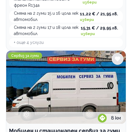
избери
фреон R134a
Смяна на 2 гуми 15 и 16 цола лек
11,22 € / 21,95 лв.
автомобил
избери
Смяна на 2 гуми 17 и 18 цола лек
15,31 € / 29,95 лв.
автомобил
избери
+ още
4
услуги
Мобилен и стационарен сервиз за гуми Найденов
Сервиз за гуми
8
км
Мобилен и стационарен сервиз за гуми