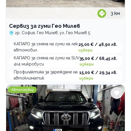
3
км
Сервиз за гуми Гео Милев
гр. София, Гео Милев, ул. Гео Милев 5
КАПАРО за смяна на гуми на лек
25,00 € / 48,90 лв.
автомобил
избери
КАПАРО за смяна на гуми на SUV
35,00 € / 68,45 лв.
4x4 микробуси
избери
Профилактика за зареждане на
15,00 € / 29,34 лв.
автоклиматик
избери
Автосервиз Bachevski Garage
Автосервиз