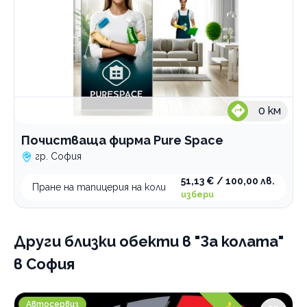
0
км
Почистваща фирма Pure Space
гр. София
51,13 € / 100,00 лв.
Пране на тапицерия на коли
избери
Други близки обекти
в "За колата"
в София
D-Bros Automotive сервиз
Автосервиз