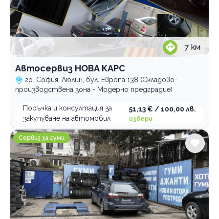
7
км
Автосервиз НОВА КАРС
гр. София, Люлин, бул. Европа 138 (Складово-
производствена зона - Модерно предградие)
Поръчка и консултация за
51,13 € / 100,00 лв.
закупуване на автомобил
избери
Сервиз за гуми Гео Милев
Сервиз за гуми