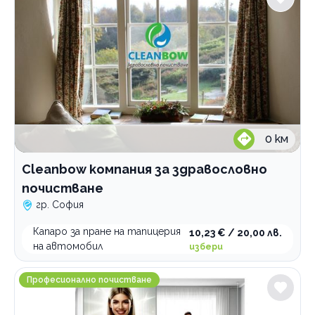
0
км
Cleanbow компания за здравословно
почистване
гр. София
Капаро за пране на тапицерия
10,23 € / 20,00 лв.
на автомобил
избери
Почистваща фирма Pure Space
Професионално почистване