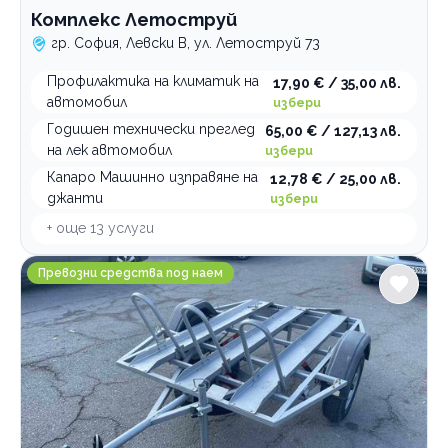
Комплекс Летоструй
гр. София, Левски В, ул. Летоструй 73
Профилактика на климатик на
17,90 € / 35,00 лв.
автомобил
избери
Годишен технически преглед
65,00 € / 127,13 лв.
на лек автомобил
избери
Капаро Машинно изправяне на
12,78 € / 25,00 лв.
джанти
избери
+ още
13
услуги
Smartmoto
Превозни средства под наем