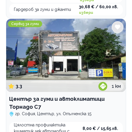
избери
30,68 € / 60,00 лв.
Гардероб за гуми и джанти
избери
Център за гуми и автоклиматици Торнадо С7
Сервиз за гуми
3.3
1
км
Център за гуми и автоклиматици
Торнадо С7
гр. София, Център, ул. Опълченска 15
Цялостна профилактика
8,00 € / 15,65 лв.
климатик лек автомобил с