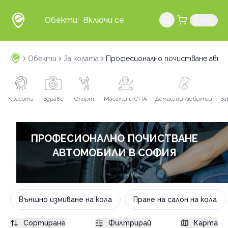
Обекти
Включи се
Вход
Обекти
За колата
Професионално почистване авто
Красота
Здраве
Спорт
Масажи и СПА
Домашни любимци
За
ПРОФЕСИОНАЛНО ПОЧИСТВАНЕ
АВТОМОБИЛИ В СОФИЯ
Външно измиване на кола
Пране на салон на кола
Сортиране
Филтрирай
Карта