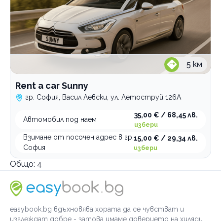
5
км
Rent a car Sunny
гр. София, Васил Левски, ул. Летоструй 126А
35,00 € / 68,45 лв.
Автомобил под наем
избери
Взимане от посочен адрес в гр.
15,00 € / 29,34 лв.
София
избери
Общо:
4
easybook.bg вдъхновява хората да се чувстват и
изглеждат добре - затова имаме доверието на хиляди