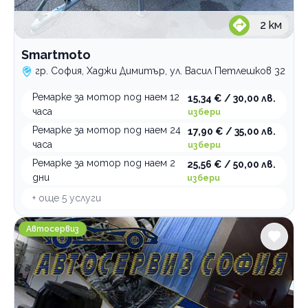
2
км
Smartmoto
гр. София, Хаджи Димитър, ул. Васил Петлешков 32
Ремарке за мотор под наем 12
15,34 € / 30,00 лв.
часа
избери
Ремарке за мотор под наем 24
17,90 € / 35,00 лв.
часа
избери
Ремарке за мотор под наем 2
25,56 € / 50,00 лв.
дни
избери
+ още
5
услуги
Автосервиз НОВА КАРС
Автосервиз