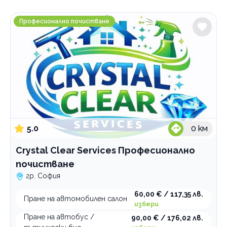
Градове
Crystal Clear Services Професионално почистване
София
Професионално почистване
Услуги
Външно измиване на кола
Пране на салон на кола
услуги
пране на тапицерия на кола
Категории
Професионално почистване автомобили
5.0
0
км
Автосервиз
Crystal Clear Services Професионално
Годишен технически преглед
почистване
Превозни средства под наем
гр. София
Пътна помощ
60,00 € / 117,35 лв.
Сервиз за гуми
Пране на автомобилен салон
избери
Пране на автобус /
90,00 € / 176,02 лв.
По домовете