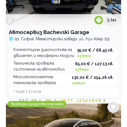
5
км
Автосервиз Bachevski Garage
гр. София, Манастирски ливади, ул. Луи Айер 151
Компютърна диагностика на
35,00 € / 68,45 лв.
двигател и периферни модули
избери
Техническа проверка
65,00 € / 127,13 лв.
състояние на автомобил
избери
Многокомпонентна
130,00 € / 254,26 лв.
техническа проверка
избери
+ още
1
услуга
Rent a car Sunny
Превозни средства под наем