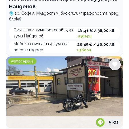
Найденов
гр. София, Младост 3, блок 313, (трафопоста пред
блока)
Смяна на 4 гуми от сервиз за
18,41 € / 36,00 лв.
гуми Найденов
избери
Мобилна смяна на 4 гуми на
20,45 € / 40,00 лв.
посочен адрес
избери
Комплекс Летоструй
Автосервиз
5
км