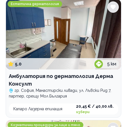
Амбулатория по дерматология Дерма Консулт
Естетична дерматология
5.0
5
км
Амбулатория по дерматология Дерма
Консулт
гр. София, Манастирски ливади, ул. Лъвски Рид 7,
партер, срещу Мол България
20,45 € / 40,00 лв.
Капаро Лазерна епилация
избери
Салон за красота Cattleya
Козметични процедури за лице и тяло