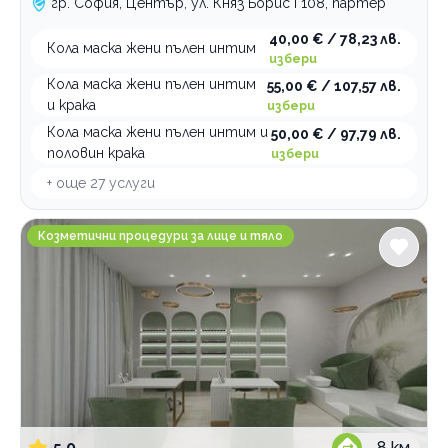
гр. София, Център, ул. Княз Борис I 108, партер
40,00 € / 78,23 лв.
Кола маска жени пълен интим
избери
Кола маска жени пълен интим
55,00 € / 107,57 лв.
и крака
избери
Кола маска жени пълен интим и
50,00 € / 97,79 лв.
половин крака
избери
+ още
27
услуги
Capital Rituals
Козметични процедури за лице и тяло
5.0
8
км