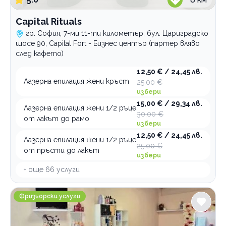
Capital Rituals
гр. София, 7-ми 11-ти километър, бул. Цариградско
шосе 90, Capital Fort - Бизнес център (партер вляво
след кафето)
12,50 € / 24,45 лв.
Лазерна епилация жени кръст
25,00 €
избери
15,00 € / 29,34 лв.
Лазерна епилация жени 1/2 ръце
30,00 €
от лакът до рамо
избери
12,50 € / 24,45 лв.
Лазерна епилация жени 1/2 ръце
25,00 €
от пръсти до лакът
избери
+ още
66
услуги
MS Beauty House
Фризьорски услуги