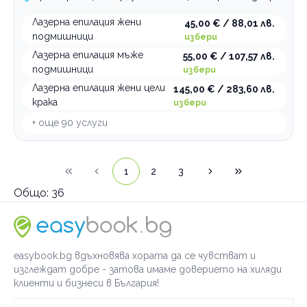
Лазерна епилация жени
45,00 € / 88,01 лв.
подмишници
избери
Лазерна епилация мъже
55,00 € / 107,57 лв.
подмишници
избери
Лазерна епилация жени цели
145,00 € / 283,60 лв.
крака
избери
+ още
90
услуги
1
2
3
Общо:
36
easybook.bg вдъхновява хората да се чувстват и
изглеждат добре - затова имаме доверието на хиляди
клиенти и бизнеси в България!