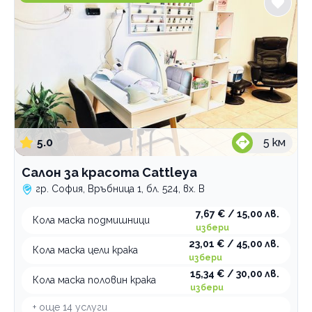
5.0
5
км
Салон за красота Cattleya
гр. София, Връбница 1, бл. 524, вх. В
7,67 € / 15,00 лв.
Кола маска подмишници
избери
23,01 € / 45,00 лв.
Кола маска цели крака
избери
15,34 € / 30,00 лв.
Кола маска половин крака
избери
+ още
14
услуги