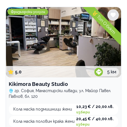
Градове
Kikimora Beauty Studio
София
Фризьорски услуги
Топ Обект
Mладост 1А
Банишора
Витоша
Връбница-1
Връбница-2
Дървеница
Зона Б-19
Зона Б-5
5.0
5
км
Лагера
Лозенец
Kikimora Beauty Studio
Люлин 3
гр. София, Манастирски ливади, ул. Майор Павел
Люлин 6
Павлов, бл. 120
Манастирски ливади
Младост
10,23 € / 20,00 лв.
Кола маска подмишници жени
избери
Надежда 2
20,45 € / 40,00 лв.
Оборище
Кола маска половин крака жени
избери