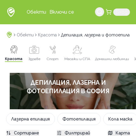
Обекти
Включи се
Вход
Обекти
Красота
Депилация, лазерна и фотоепилаци
Красота
Здраве
Спорт
Масажи и СПА
Домашни любимци
З
ДЕПИЛАЦИЯ, ЛАЗЕРНА И
ФОТОЕПИЛАЦИЯ В СОФИЯ
Лазерна епилация
Фотоепилация
Кола маска
Сортиране
Филтрирай
Карта