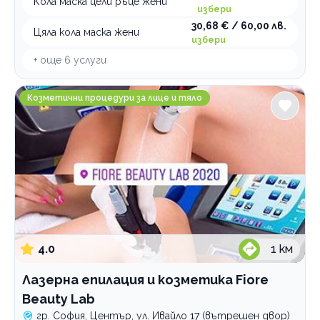
Кола маска цели ръце жени
избери
30,68 € / 60,00 лв.
Цяла кола маска жени
избери
+ още
6
услуги
Лазерна епилация и козметика Fiore Beauty Lab
Козметични процедури за лице и тяло
4.0
1
км
Лазерна епилация и козметика Fiore
Beauty Lab
гр. София, Център, ул. Ивайло 17 (вътрешен двор)