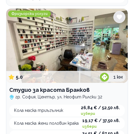
Студио за красота Бранков
Фризьорски услуги
5.0
1
км
Студио за красота Бранков
гр. София, Център, ул. Неофит Рилски 32
26,84 € / 52,50 лв.
Кола маска триъгълник
избери
19,17 € / 37,50 лв.
Кола маска жени половин крака
избери
34,51 € / 67,50 лв.