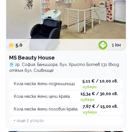
5.0
1
км
MS Beauty House
гр. София, Банишора, бул. Христо Ботев 131 (вход
откъм бул. Сливница)
5,11 € / 10,00 лв.
Кола маска жени подмишници
избери
15,34 € / 30,00 лв.
Кола маска жени цели крака
избери
7,67 € / 15,00 лв.
Кола маска жени половин крака
избери
+ още
2
услуги