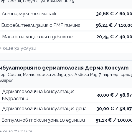
гр. София, Редута, ул. Калиманци 45
Aнтицелулитен масаж
30,68 € / 60,00
Биоревитеализация с PMP пилинг
56,24 € / 110,00
Масаж на лице шия и деколте
20,45 € / 40,00
+ още
32
услуги
мбулатория по дерматология Дерма Консулт
гр. София, Манастирски ливади, ул. Лъвски Рид 7, партер, сре
лгария
Дерматологична консултация
30,00 € / 58,67
възрастни
Дерматологична консултация деца
30,00 € / 58,67
Ботулинов токсин зона 10 единици
51,13 € / 100,00
+ още
7
услуги