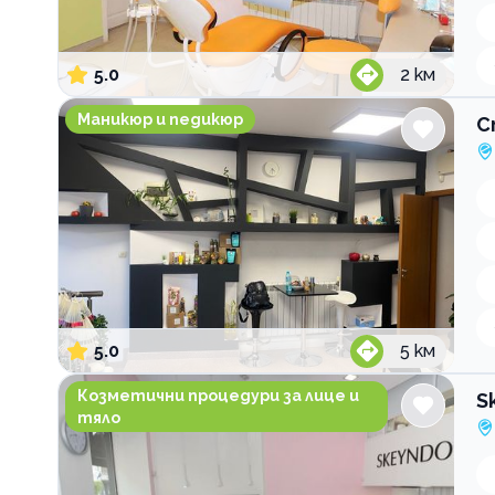
5.0
2
км
Студио за красота Stanislava Valentinova
Маникюр и педикюр
С
5.0
5
км
Skeyndor Institute Bulgaria
Козметични процедури за лице и
S
тяло