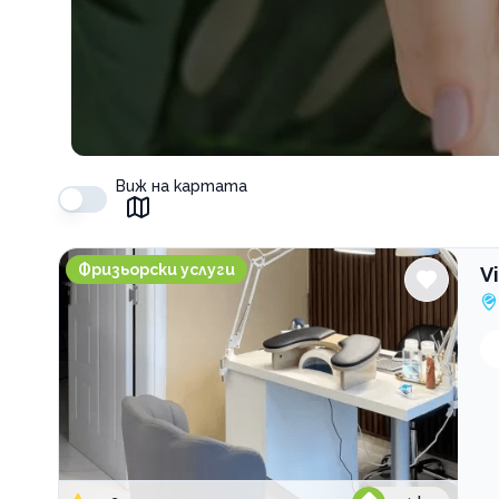
Виж на картата
Vibe Beauty Studio
Фризьорски услуги
V