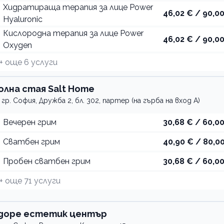
Хидратираща терапия за лице Power
46,02 € / 90,00
Hyaluronic
Кислородна терапия за лице Power
46,02 € / 90,00
Oxygen
+ още
6
услуги
олна стая Salt Home
гр. София, Дружба 2, бл. 302, партер (на гърба на вход А)
Вечерен грим
30,68 € / 60,00
Сватбен грим
40,90 € / 80,00
Пробен сватбен грим
30,68 € / 60,00
+ още
71
услуги
доре естетик център