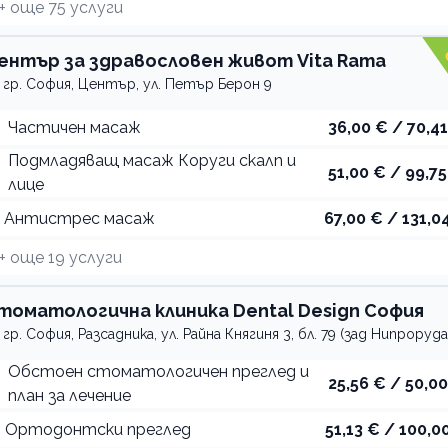
+ още
75
услуги
ентър за здравословен живот Vita Rama
гр. София, Център, ул. Петър Берон 9
Частичен масаж
36,00 € / 70,41
Подмладяващ масаж Коруги скалп и
51,00 € / 99,75
лице
Антистрес масаж
67,00 € / 131,04
+ още
19
услуги
томатологична клиника Dental Design София
гр. София, Разсадника, ул. Райна Княгиня 3, бл. 79 (зад Нипроруда
Обстоен стоматологичен преглед и
25,56 € / 50,00
план за лечение
Ортодонтски преглед
51,13 € / 100,00