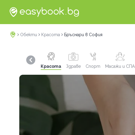
Обекти
Красота
Бръснари в София
Previous slide
Красота
Здраве
Спорт
Масажи и СПА