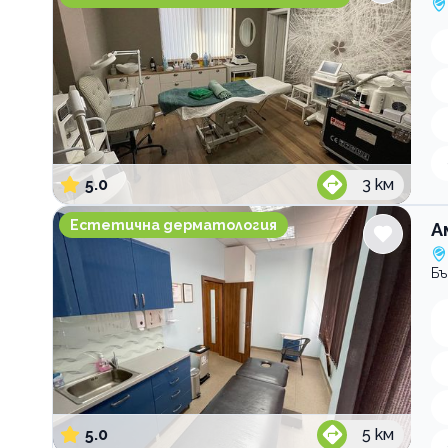
5.0
3
км
Амбулатория по дерматология Дерма Консулт
Естетична дерматология
А
Бъ
5.0
5
км