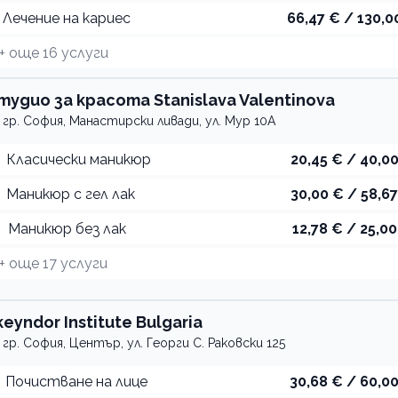
Лечение на кариес
66,47 € / 130,0
+ още
16
услуги
тудио за красота Stanislava Valentinova
гр. София, Манастирски ливади, ул. Мур 10А
Класически маникюр
20,45 € / 40,00
Маникюр с гел лак
30,00 € / 58,67
Маникюр без лак
12,78 € / 25,00
+ още
17
услуги
keyndor Institute Bulgaria
гр. София, Център, ул. Георги С. Раковски 125
Почистване на лице
30,68 € / 60,00