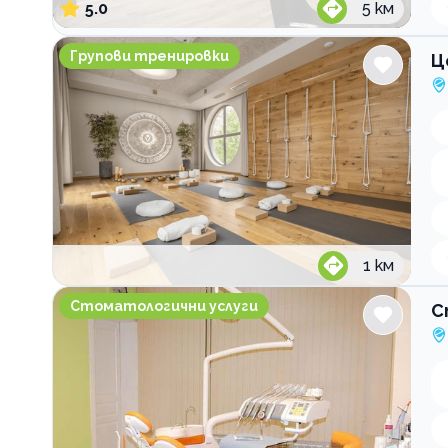
5.0
5
км
Център за здравословен живот Vita Rama
Групови тренировки
Ц
1
км
Стоматологична клиника Dental Design София
Стоматологични услуги
С