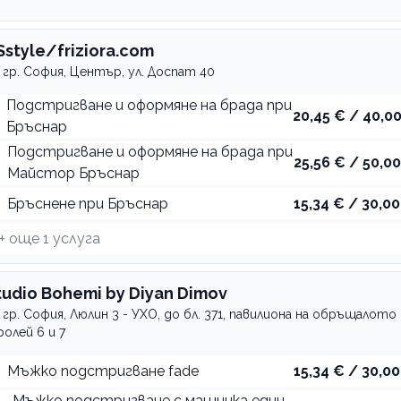
Sstyle/friziora.com
гр. София, Център, ул. Доспат 40
Подстригване и оформяне на брада при
20,45 € / 40,00
Бръснар
Подстригване и оформяне на брада при
25,56 € / 50,00
Майстор Бръснар
Бръснене при Бръснар
15,34 € / 30,00
+ още
1
услуга
tudio Bohemi by Diyan Dimov
гр. София, Люлин 3 - УХО, до бл. 371, павилиона на обръщалото 
олей 6 и 7
Мъжко подстригване fade
15,34 € / 30,00
Мъжко подстригване с машинка един