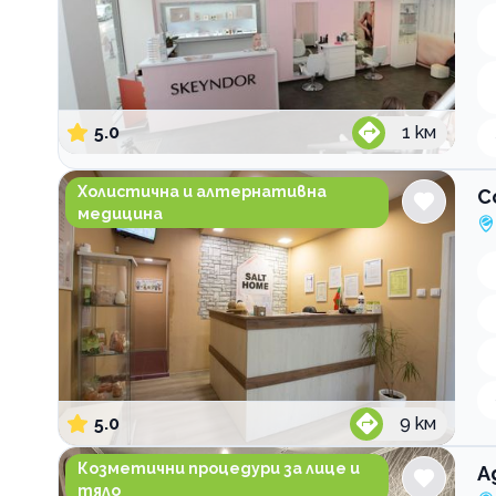
5.0
1
км
Солна стая Salt Home
Холистична и алтернативна
С
медицина
5.0
9
км
Адоре естетик център
Козметични процедури за лице и
А
тяло