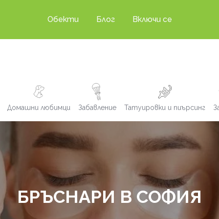
Обекти
Блог
Включи се
Домашни любимци
Забавление
Татуировки и пиърсинг
З
БРЪСНАРИ В СОФИЯ