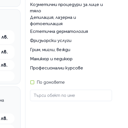
мъжко подстригване
Козметични процедури за лице и
тяло
Депилация, лазерна и
фотоепилация
Естетична дерматология
 лв.
Фризьорски услуги
Грим, мигли, вежди
 лв.
Маникюр и педикюр
 лв.
Професионални курсове
По домовете
на
 лв.