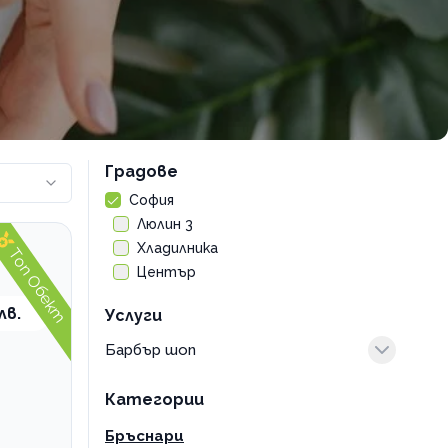
Градове
София
Люлин 3
Хладилника
Топ Обект
Център
лв.
Услуги
Барбър шоп
бръснене и оформяне на брада
Категории
бръснене на глава
детско подстригване
Бръснари