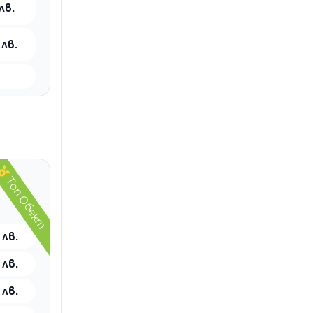
лв.
 лв.
Топ Обект
 лв.
 лв.
 лв.