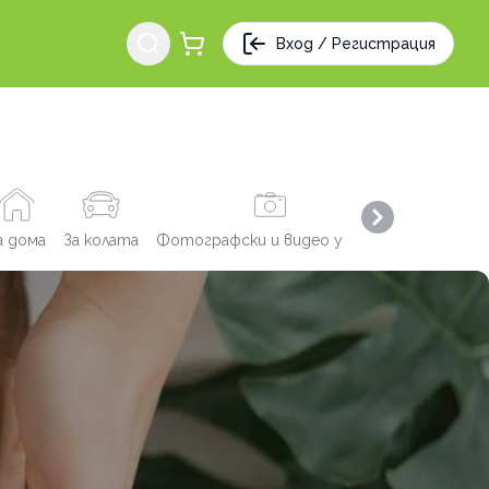
Вход / Регистрация
Next slide
а дома
За колата
Фотографски и видео услуги
Заведения