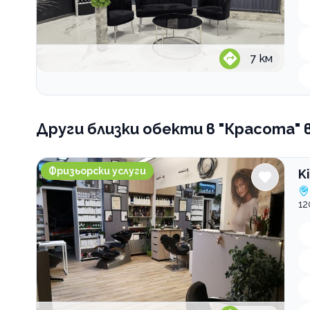
7
км
Други близки обекти
в "Красота" 
Kikimora Beauty Studio
Фризьорски услуги
K
12