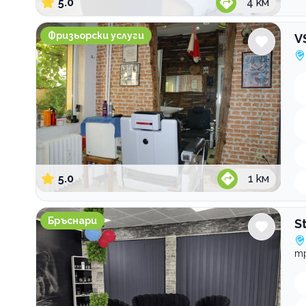
5.0
4
км
VSstyle/friziora.com
Фризьорски услуги
V
5.0
1
км
Studio Bohemi by Diyan Dimov
Бръснари
S
тр