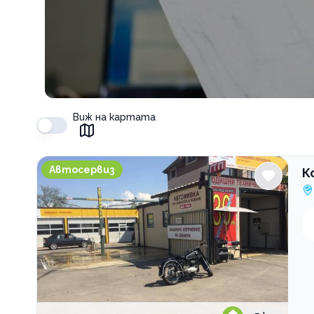
Виж на картата
Комплекс Летоструй
Автосервиз
К