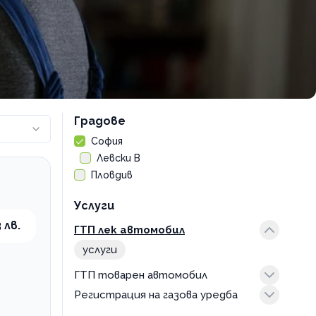
Градове
София
Левски В
Пловдив
Услуги
 лв.
ГТП лек автомобил
услуги
ГТП товарен автомобил
Регистрация на газова уредба
услуги
услуги