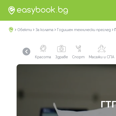
Обекти
За колата
Годишен технически преглед
Previous slide
Красота
Здраве
Спорт
Масажи и СПА
ГТ