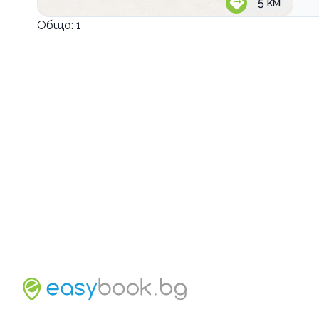
5
км
Общо:
1