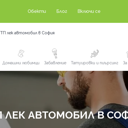
Обекти
Блог
Включи се
ГТП лек автомобил в София
Домашни любимци
Забавление
Татуировки и пиърсинг
За
П ЛЕК АВТОМОБИЛ В СО