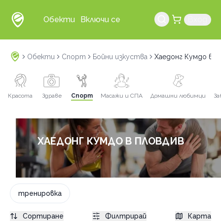
Обекти
Включи се
Вход
Обекти
Спорт
Бойни изкуства
Хаедонг Кумдо в П
Красота
Здраве
Спорт
Масажи и СПА
Домашни любимци
За
ХАЕДОНГ КУМДО В ПЛОВДИВ
тренировка
Сортиране
Филтрирай
Карта