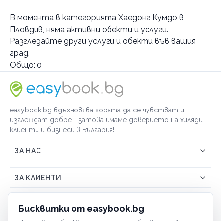
Градове
В момента в
категорията Хаедонг Кумдо в
София
Пловдив
, няма активни обекти и услуги.
Разгледайте други услуги и обекти във вашия
Услуги
град.
MMA тренировки
Общо:
0
Айкидо
тренировка
Бокидо
айкидо за възрастни
Граплинг
тренировка
easybook.bg вдъхновява хората да се чувстват и
Джиу Джицу
тренировка
изглеждат добре - затова имаме доверието на хиляди
Джудо
джиу джицу за деца
клиенти и бизнеси в България!
Карате
тренировка
тренировка
ЗА НАС
Крав мага
карате за възрастни
Кунг Фу
карате за деца
тренировка
Връзка с easybook.bg
ЗА КЛИЕНТИ
Самбо
кунг фу за деца
Как работи easybook
Таекуондо
бойно самбо тренировка
Общи условия
ЗА ТЪРГОВЦИ
Бисквитки от easybook.bg
Често задавани въпроси
Фехтовка
таекуондо за деца
Условия за ползване