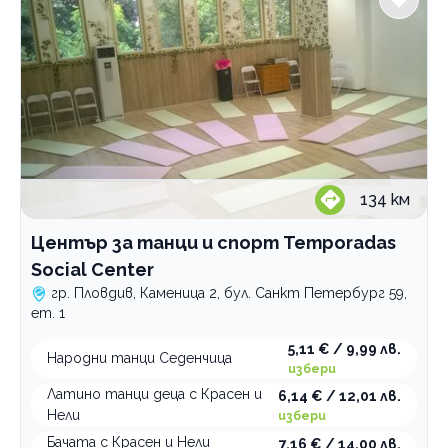
134
км
Център за танци и спорт Temporadas
Social Center
гр. Пловдив, Каменица 2, бул. Санкт Петербург 59,
ет. 1
5,11 € / 9,99 лв.
Народни танци Седенчица
избери
Латино танци деца с Красен и
6,14 € / 12,01 лв.
Нели
избери
Бачата с Красен и Нели
7,16 € / 14,00 лв.