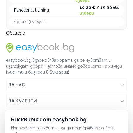
избери
10,22 € / 19,99 лв.
Functional training
избери
+ още
13
услуги
Общо:
0
easybook.bg вдъхновява хората да се чувстват и
изглеждат добре - затова имаме доверието на хиляди
клиенти и бизнеси в България!
ЗА НАС
Връзка с easybook.bg
ЗА КЛИЕНТИ
Как работи easybook
Общи условия
ЗА ТЪРГОВЦИ
Бисквитки от easybook.bg
Често задавани въпроси
Условия за ползване
Използваме бисквитки, за да подобряваме сайта,
Включи бизнеса си
ОБЩИ