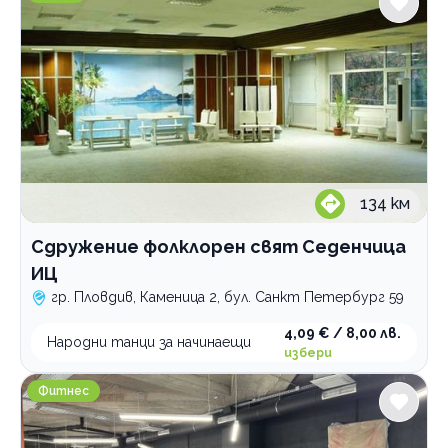
134
км
Сдружение фолклорен свят Седенчица
ИЦ
гр. Пловдив, Каменица 2, бул. Санкт Петербург 59
4,09 € / 8,00 лв.
Народни танци за начинаещи
избери
Атлетик Уестпойнт
Фитнес