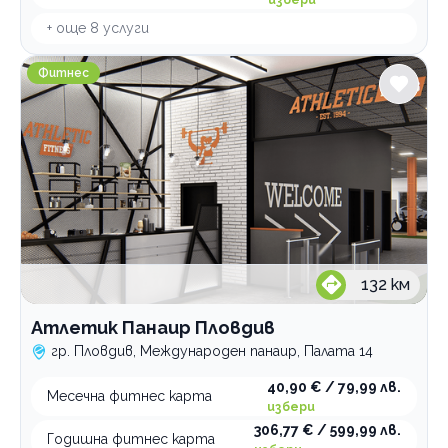
избери
+ още
8
услуги
Атлетик Панаир Пловдив
Фитнес
132
км
Атлетик Панаир Пловдив
гр. Пловдив, Международен панаир, Палата 14
40,90 € / 79,99 лв.
Месечна фитнес карта
избери
306,77 € / 599,99 лв.
Годишна фитнес карта