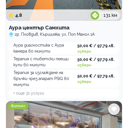
Спортна стрелба
4.8
131
км
Плуване
Тенис на корт
Аура център Самхита
Зимни спортове
гр. Пловдив, Кършияка, ул. Поп Манол 1А
Футбол
Аура диагностика с Аура
50,00 € / 97,79 лв.
камера 60 минути
избери
По домовете
Терапия с тибетски пеещи
50,00 € / 97,79 лв.
купи 60 минути
избери
Терапия за изглаждане на
50,00 € / 97,79 лв.
бръчки чрез апарат PSIQ 60
избери
минути
+ още
31
услуги
Атлетик Марково Тепе
Фитнес