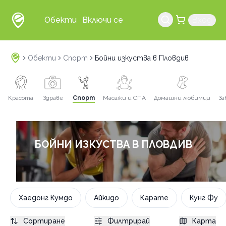
Обекти
Включи се
Вход
Обекти
Спорт
Бойни изкуства в Пловдив
Красота
Здраве
Спорт
Масажи и СПА
Домашни любимци
За
БОЙНИ ИЗКУСТВА В ПЛОВДИВ
Хаедонг Кумдо
Айкидо
Карате
Кунг Фу
Сортиране
Филтрирай
Карта