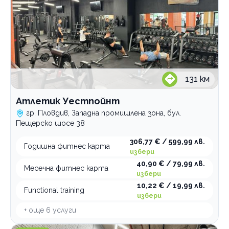
131
км
Атлетик Уестпойнт
гр. Пловдив, Западна промишлена зона, бул.
Пещерско шосе 38
306,77 € / 599,99 лв.
Годишна фитнес карта
избери
40,90 € / 79,99 лв.
Месечна фитнес карта
избери
10,22 € / 19,99 лв.
Functional training
избери
+ още
6
услуги