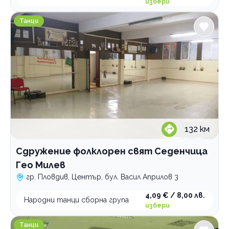
избери
Сдружение фолклорен свят Седенчица Гео Милев
Танци
132
км
Сдружение фолклорен свят Седенчица
Гео Милев
гр. Пловдив, Център, бул. Васил Априлов 3
4,09 € / 8,00 лв.
Народни танци сборна група
избери
Сдружение фолклорен свят Седенчица ИЦ
Танци