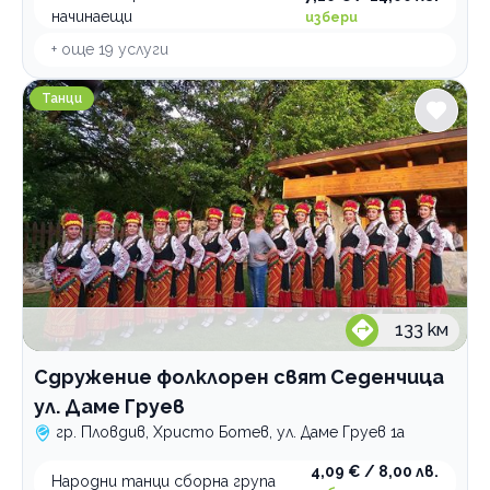
начинаещи
избери
+ още
19
услуги
Сдружение фолклорен свят Седенчица ул. Даме Груе
Танци
133
км
Сдружение фолклорен свят Седенчица
ул. Даме Груев
гр. Пловдив, Христо Ботев, ул. Даме Груев 1а
4,09 € / 8,00 лв.
Народни танци сборна група