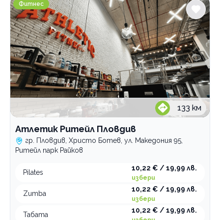
Атлетик Ритейл Пловдив
Фитнес
133
км
Атлетик Ритейл Пловдив
гр. Пловдив, Христо Ботев, ул. Македония 95,
Ритейл парк Райков
10,22 € / 19,99 лв.
Pilates
избери
10,22 € / 19,99 лв.
Zumba
избери
10,22 € / 19,99 лв.
Табата