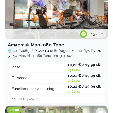
132
км
Атлетик Марково Тепе
гр. Пловдив, Хълм на освободителите, бул. Руски
52-54, Мол Марково Тепе, ет. 3; 4002
10,22 € / 19,99 лв.
Йога
избери
10,22 € / 19,99 лв.
Пилатес
избери
10,22 € / 19,99 лв.
Functional interval training
избери
+ още
11
услуги
Център за танци и спорт Temporadas Social Center
Танци