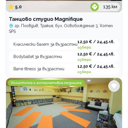
Хаедонг Кумдо
тренировка
тренировка
5.0
135
км
Хапкидо
фехтовка за деца
тренировка
тренировка
Танцово студио Magnifique
Категории
гр. Пловдив, Тракия, бул. Освобождение 3, Хотел
SPS
Бойни изкуства
12,50 € / 24,45 лв.
Кондиционни тренировки
Класически балет за възрастни
избери
Групови тренировки
12,50 € / 24,45 лв.
Bodyballet за възрастни
избери
Тенис на маса
12,50 € / 24,45 лв.
Barre fitness за възрастни
Шах
избери
Бокс
Аура център Самхита
Холистична и алтернативна медицина
Танци
Фитнес
Гимнастика
Катерене
Спортни лагери и програми