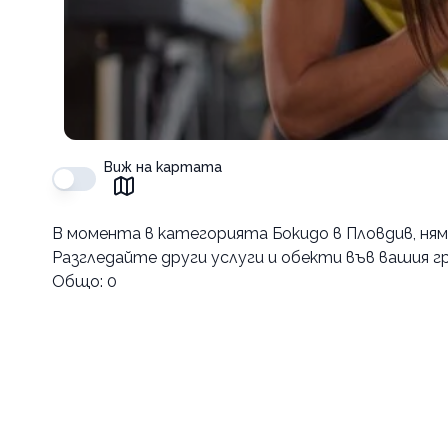
Виж на картата
В момента в
категорията Бокидо в Пловдив
, ня
Разгледайте други услуги и обекти във вашия гр
Общо:
0