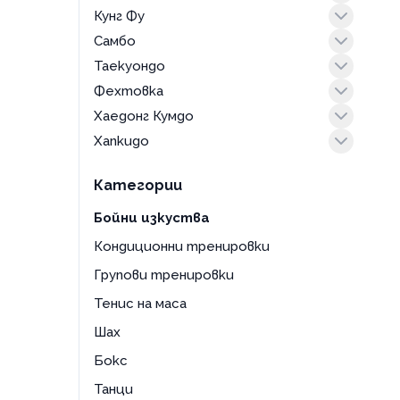
Кунг Фу
карате за деца
тренировка
Самбо
кунг фу за деца
Таекуондо
бойно самбо тренировка
Фехтовка
таекуондо за деца
Хаедонг Кумдо
тренировка
тренировка
Хапкидо
фехтовка за деца
тренировка
тренировка
Категории
Бойни изкуства
Кондиционни тренировки
Групови тренировки
Тенис на маса
Шах
Бокс
Танци