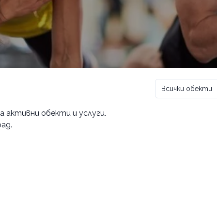
Всички обекти
ма активни обекти и услуги.
ад.