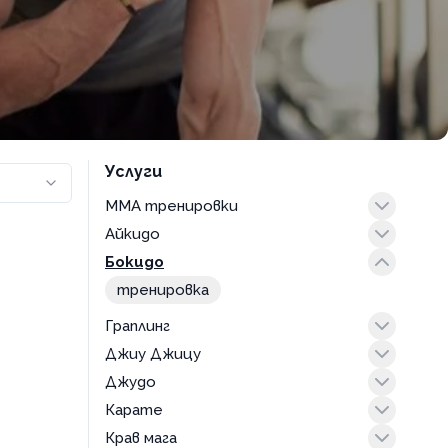
Услуги
MMA тренировки
Айкидо
тренировка
Бокидо
айкидо за възрастни
тренировка
Граплинг
Джиу Джицу
тренировка
Джудо
джиу джицу за деца
Карате
тренировка
тренировка
Крав мага
карате за възрастни