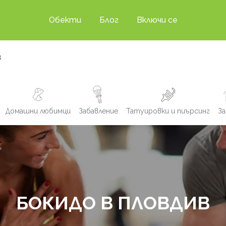
Обекти
Блог
Включи се
в
Домашни любимци
Забавление
Татуировки и пиърсинг
За
БОКИДО В ПЛОВДИВ