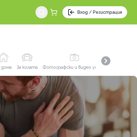
Вход / Регистрация
Next slide
 дома
За колата
Фотографски и видео услуги
Заведения