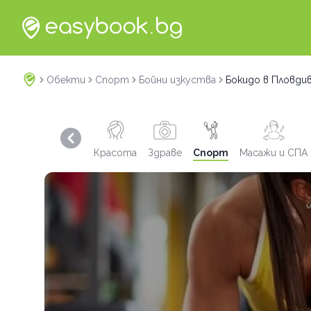
Обекти
Спорт
Бойни изкуства
Бокидо в Пловди
Previous slide
Красота
Здраве
Спорт
Масажи и СПА