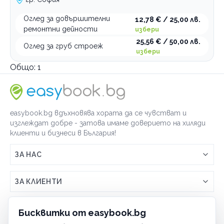
Оглед за довършителни
12,78 € / 25,00 лв.
ремонтни дейности
избери
25,56 € / 50,00 лв.
Оглед за груб строеж
избери
Общо:
1
easybook.bg вдъхновява хората да се чувстват и
изглеждат добре - затова имаме доверието на хиляди
клиенти и бизнеси в България!
ЗА НАС
Връзка с easybook.bg
ЗА КЛИЕНТИ
Как работи easybook
Общи условия
ЗА ТЪРГОВЦИ
Бисквитки от easybook.bg
Често задавани въпроси
Условия за ползване