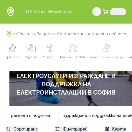
Обекти
Включи се
Вход
Обекти
За дома
Строително-ремонтни дейности
Красота
Здраве
Спорт
Масажи и СПА
Домашни любимци
За
ЕЛЕКТРОУСЛУГИ ИЗГРАЖДАНЕ И
ПОДДРЪЖКА НА
ЕЛЕКТРОИНСТАЛАЦИИ В СОФИЯ
ремонт и подмяна
изграждане и поддръжка на ел
Сортиране
Филтрирай
Карта