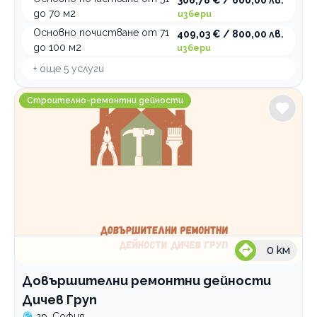
до 70 м2
избери
Основно почистване от 71
409,03 € / 800,00 лв.
до 100 м2
избери
+ още
5
услуги
Довършителни ремонтни дейности Дичев Груп
Строително-ремонтни дейности
0
км
Довършителни ремонтни дейности
Дичев Груп
гр. София