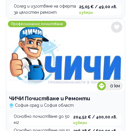
Оглед и изготвяне на оферта
25,05 € / 49,00 лв.
за цялостен ремонт
избери
ЧИЧИ Почистване и Ремонти
Професионално почистване
0
км
ЧИЧИ Почистване и Ремонти
София-град и София област
Основно почистване до 50
204,52 € / 400,00 лв.
м2
избери
Основно почистване от 51
306,78 € / 600,00 лв.