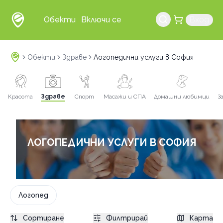
Обекти
Включи се
Вход
Обекти
Здраве
Логопедични услуги в София
Красота
Здраве
Спорт
Масажи и СПА
Домашни любимци
З
ЛОГОПЕДИЧНИ УСЛУГИ В СОФИЯ
Логопед
Сортиране
Филтрирай
Карта