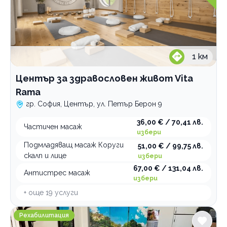
1
км
Център за здравословен живот Vita
Rama
гр. София, Център, ул. Петър Берон 9
36,00 € / 70,41 лв.
Частичен масаж
избери
Подмладяващ масаж Коруги
51,00 € / 99,75 лв.
скалп и лице
избери
67,00 € / 131,04 лв.
Антистрес масаж
избери
+ още
19
услуги
Студио Вълшебни Ръце
Рехабилитация