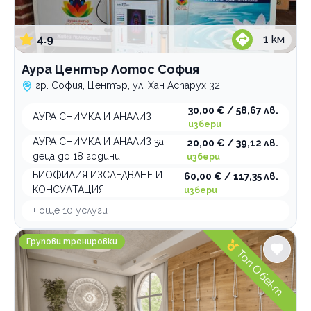
4.9
1
км
Аура Център Лотос София
гр. София, Център, ул. Хан Аспарух 32
30,00 € / 58,67 лв.
АУРА СНИМКА И АНАЛИЗ
избери
АУРА СНИМКА И АНАЛИЗ за
20,00 € / 39,12 лв.
деца до 18 години
избери
БИОФИЛИЯ ИЗСЛЕДВАНЕ И
60,00 € / 117,35 лв.
КОНСУЛТАЦИЯ
избери
+ още
10
услуги
Център за здравословен живот Vita Rama
Групови тренировки
Топ Обект