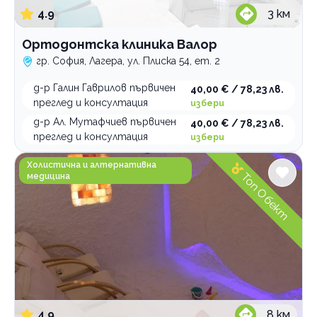
4.9
3
км
Ортодонтска клиника Валор
гр. София, Лагера, ул. Плиска 54, ет. 2
д-р Галин Гаврилов първичен
40,00 € / 78,23 лв.
преглед и консултация
избери
д-р Ал. Мутафчиев първичен
40,00 € / 78,23 лв.
преглед и консултация
избери
Salt World Солна стая Младост
Холистична и алтернативна
Топ Обект
медицина
4.9
8
км