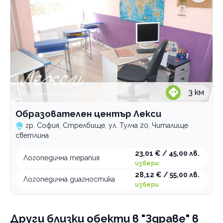
Лаборатории
Медицински услуги
Рехабилитация
Стоматологични услуги
По домовете
3
км
Образователен център Лекси
гр. София, Стрелбище, ул. Тулча 20, Читалище
светлина
23,01 € / 45,00 лв.
Логопедична терапия
избери
28,12 € / 55,00 лв.
Логопедична диагностика
избери
Други близки обекти
в "Здраве" в