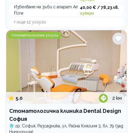
Избелване на зъби с апарат Air
40,00 € / 78,23 лв.
Flow
избери
+ още
12
услуги
Стоматологична клиника Dental Design София
Стоматологични услуги
5.0
2
км
Стоматологична клиника Dental Design
София
гр. София, Разсадника, ул. Райна Княгиня 3, бл. 79 (зад
Нипроруда)