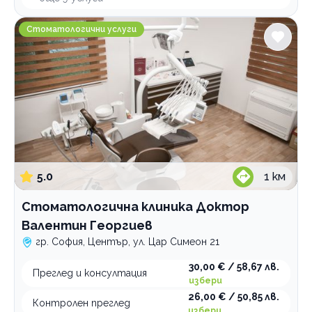
Стоматологична клиника Доктор Валентин Георги
Стоматологични услуги
5.0
1
км
Стоматологична клиника Доктор
Валентин Георгиев
гр. София, Център, ул. Цар Симеон 21
30,00 € / 58,67 лв.
Преглед и консултация
избери
26,00 € / 50,85 лв.
Контролен преглед
избери