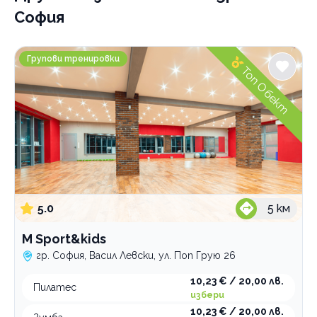
София
M Sport&kids
Групови тренировки
Топ Обект
5.0
5
км
M Sport&kids
гр. София, Васил Левски, ул. Поп Грую 26
10,23 € / 20,00 лв.
Пилатес
избери
10,23 € / 20,00 лв.