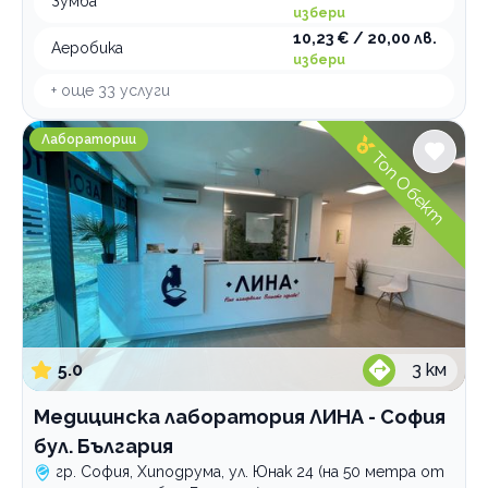
Зумба
избери
10,23 € / 20,00 лв.
Аеробика
избери
+ още
33
услуги
Медицинска лаборатория ЛИНА - София бул. Българи
Лаборатории
Топ Обект
5.0
3
км
Медицинска лаборатория ЛИНА - София
бул. България
гр. София, Хиподрума, ул. Юнак 24 (на 50 метра от