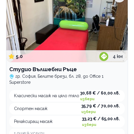
5.0
4
км
Студио Вълшебни Ръце
гр. София, Белите брези, бл. 28, до Office 1
Superstore
30,68 € / 60,00 лв.
Класически масаж на цяло тяло
избери
35,79 € / 70,00 лв.
Спортен масаж
избери
33,23 € / 65,00 лв.
Релаксиращ масаж
избери
+ още
9
услуги