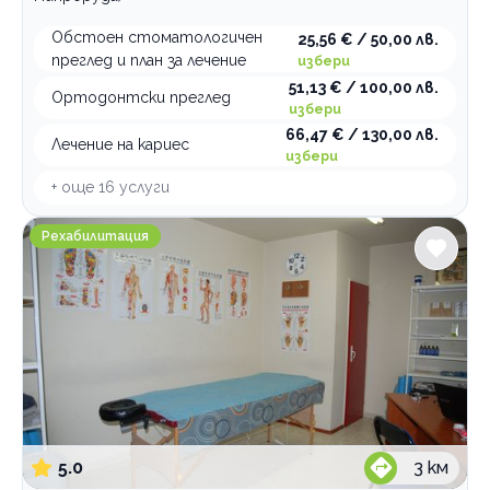
Обстоен стоматологичен
25,56 € / 50,00 лв.
преглед и план за лечение
избери
51,13 € / 100,00 лв.
Ортодонтски преглед
избери
66,47 € / 130,00 лв.
Лечение на кариес
избери
+ още
16
услуги
Възстановителен център Самадхи
Рехабилитация
5.0
3
км