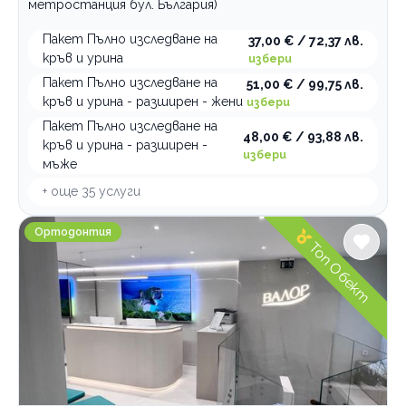
метростанция бул. България)
Пакет Пълно изследване на
37,00 € / 72,37 лв.
кръв и урина
избери
Пакет Пълно изследване на
51,00 € / 99,75 лв.
кръв и урина - разширен - жени
избери
Пакет Пълно изследване на
48,00 € / 93,88 лв.
кръв и урина - разширен -
избери
мъже
+ още
35
услуги
Ортодонтска клиника Валор
Ортодонтия
Топ Обект