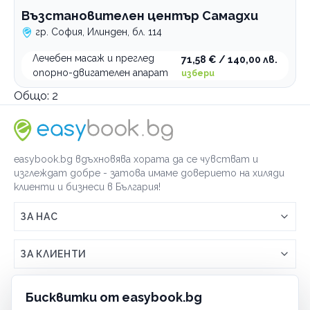
Възстановителен център Самадхи
гр. София, Илинден, бл. 114
Лечебен масаж и преглед
71,58 € / 140,00 лв.
опорно-двигателен апарат
избери
Общо:
2
easybook.bg вдъхновява хората да се чувстват и
изглеждат добре - затова имаме доверието на хиляди
клиенти и бизнеси в България!
ЗА НАС
Връзка с easybook.bg
ЗА КЛИЕНТИ
Как работи easybook
Общи условия
ЗА ТЪРГОВЦИ
Бисквитки от easybook.bg
Често задавани въпроси
Условия за ползване