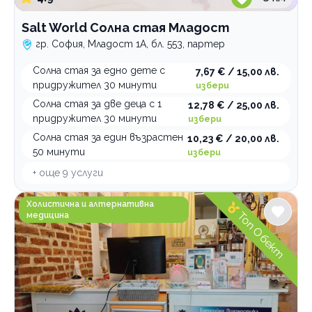
Salt World Солна стая Младост
гр. София, Младост 1А, бл. 553, партер
Солна стая за едно дете с
7,67 € / 15,00 лв.
придружител 30 минути
избери
Солна стая за две деца с 1
12,78 € / 25,00 лв.
придружител 30 минути
избери
Солна стая за един възрастен
10,23 € / 20,00 лв.
50 минути
избери
+ още
9
услуги
Аура Център Лотос София
Холистична и алтернативна
Топ Обект
медицина