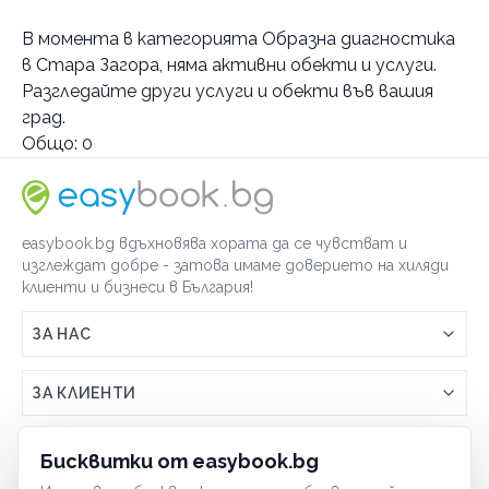
Услуги
В момента в
категорията Образна диагностика
Алерголог
в Стара Загора
, няма активни обекти и услуги.
Ангиолог
вторичен преглед
Разгледайте други услуги и обекти във вашия
Вътрешни болести
преглед и консултация
вторичен преглед
град.
Гастроентеролог
първичен преглед
вторичен преглед
Общо:
0
Гинеколог
първичен преглед
вторичен преглед
Дерматолог
първичен преглед
вторичен преглед
Ендокринолог
първичен преглед
вторичен преглед
easybook.bg вдъхновява хората да се чувстват и
Инфекционист
първичен преглед
вторичен преглед
изглеждат добре - затова имаме доверието на хиляди
клиенти и бизнеси в България!
Кардиолог
консултация щитовидна жлеза
първичен преглед
Коремен хирург
първичен преглед
вторичен преглед
ЗА НАС
Мамолог
първичен преглед
първичен преглед
Връзка с easybook.bg
Невролог
първичен преглед
ЗА КЛИЕНТИ
Образна диагностика
вторичен преглед
Как работи easybook
Общи условия
консултация
eхографски преглед
ЗА ТЪРГОВЦИ
Бисквитки от easybook.bg
Често задавани въпроси
първичен преглед
Условия за ползване
Оптометрист