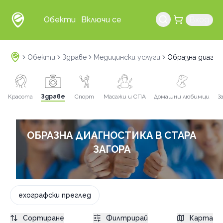
Обекти
Включи се
Вход
Обекти
Здраве
Медицински услуги
Образна диагно
Красота
Здраве
Спорт
Масажи и СПА
Домашни любимци
З
ОБРАЗНА ДИАГНОСТИКА В СТАРА
ЗАГОРА
eхографски преглед
Сортиране
Филтрирай
Карта