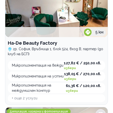
5
км
Ha-De Beauty Factory
гр. София, Връбница 1, блок 524, вход В, партер (до
клуб на БСП)
127,82 € / 250,00 лв.
Микропигментация на вежди
избери
138,05 € / 270,00 лв.
Микропигментация на устни
избери
Микропигментация на
61,36 € / 120,00 лв.
междумиглен контур
избери
+ още
2
услуги
INNOVA Beauty & Laser Studio
Депилация, лазерна и фотоепилация