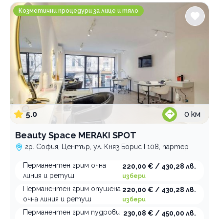
сваляне
Бръснари
Beauty Space MERAKI SPOT
Козметични процедури за лице и тяло
Козметични процедури за лице и тяло
Депилация, лазерна и фотоепилация
Естетична дерматология
Фризьорски услуги
Грим, мигли, вежди
Маникюр и педикюр
5.0
0
км
Професионални курсове
Beauty Space MERAKI SPOT
По домовете
гр. София, Център, ул. Княз Борис I 108, партер
Перманентен грим очна
220,00 € / 430,28 лв.
линия и ретуш
избери
Перманентен грим опушена
220,00 € / 430,28 лв.
очна линия и ретуш
избери
Перманентен грим пудрови
230,08 € / 450,00 лв.