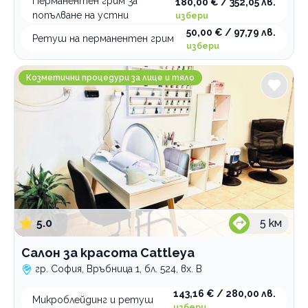
Перманентен грим за
180,00 € / 352,05 лв.
попълване на устни
избери
50,00 € / 97,79 лв.
Ретуш на перманентен грим
избери
Салон за красота Cattleya
Козметични процедури за лице и тяло
5.0
5
км
Салон за красота Cattleya
гр. София, Връбница 1, бл. 524, вх. В
143,16 € / 280,00 лв.
Микроблейдинг и ретуш
избери