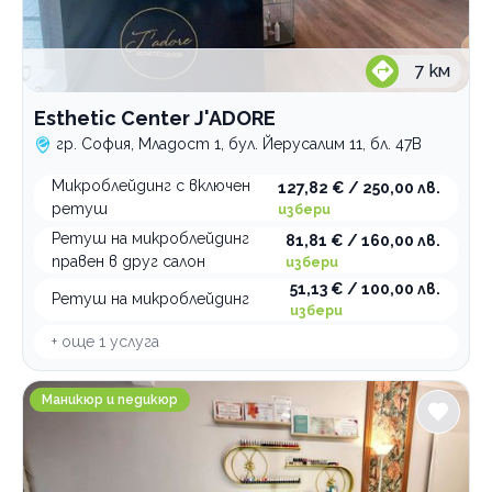
7
км
Esthetic Center J'ADORE
гр. София, Младост 1, бул. Йерусалим 11, бл. 47В
Микроблейдинг с включен
127,82 € / 250,00 лв.
ретуш
избери
Ретуш на микроблейдинг
81,81 € / 160,00 лв.
правен в друг салон
избери
51,13 € / 100,00 лв.
Ретуш на микроблейдинг
избери
+ още
1
услуга
Ha-De Beauty Factory
Маникюр и педикюр