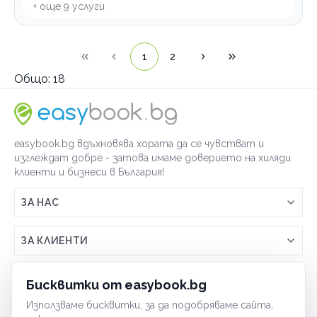
+ още
9
услуги
1
2
Общо:
18
easybook.bg вдъхновява хората да се чувстват и
изглеждат добре - затова имаме доверието на хиляди
клиенти и бизнеси в България!
ЗА НАС
Връзка с easybook.bg
ЗА КЛИЕНТИ
Как работи easybook
Общи условия
ЗА ТЪРГОВЦИ
Бисквитки от easybook.bg
Често задавани въпроси
Условия за ползване
Използваме бисквитки, за да подобряваме сайта,
Включи бизнеса си
ОБЩИ