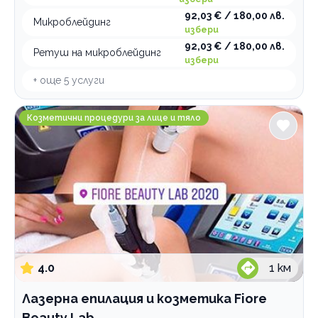
92,03 € / 180,00 лв.
Микроблейдинг
избери
92,03 € / 180,00 лв.
Ретуш на микроблейдинг
избери
+ още
5
услуги
Лазерна епилация и козметика Fiore Beauty Lab
Козметични процедури за лице и тяло
4.0
1
км
Лазерна епилация и козметика Fiore
Beauty Lab