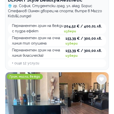
гр. София, Студентски град, ул. акад. Борис
Стефанов (Зимен дворец на спорта; вътре в Mazzo
Kids&Lounge)
Перманентен грим на вежди
204,52 € / 400,01 лв.
с пудра ефект
избери
Перманентен грим на очна
153,39 € / 300,00 лв.
линия тип опушена
избери
Перманентен грим на очна
153,39 € / 300,00 лв.
линия (класическа)
избери
+ още
12
услуги
Esthetic Center J'ADORE
Грим, мигли, вежди