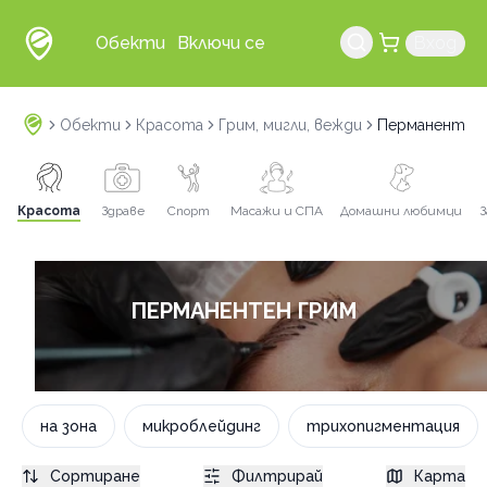
Обекти
Включи се
Вход
Обекти
Красота
Грим, мигли, вежди
Перманентен
Красота
Здраве
Спорт
Масажи и СПА
Домашни любимци
З
ПЕРМАНЕНТЕН ГРИМ
на зона
микроблейдинг
трихопигментация
Сортиране
Филтрирай
Карта