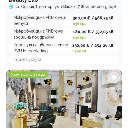
гр. София, Център, ул. Ивайло 17 (вътрешен двор)
Микроблейдинг PhiBrows и
300,00 € / 586,75 лв.
ретуш
избери
Микроблейдинг PhiBrows
180,00 € / 352,05 лв.
годишна поддръжка
избери
Корекция на цвета на стар
130,00 € / 254,26 лв.
PMU Microblading
избери
+ още
1
услуга
Студио за красота My Angels
Грим, мигли, вежди