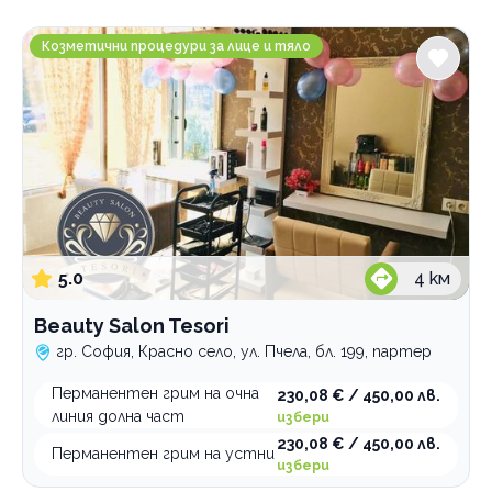
Градове
Beauty Salon Tesori
София
Козметични процедури за лице и тяло
Горни Дъбник
Услуги
Вежди
Грим
боядисване
Мигли
ламиниране
консултация
Перманентен грим
почистване и оформяне
професионален
боядисване
5.0
4
км
ламиниране
микроблейдинг
поддръжка
микропигментация
Beauty Salon Tesori
поставяне косъм по косъм
микрошейдинг
гр. София, Красно село, ул. Пчела, бл. 199, партер
поставяне на 3D 4D 5D 6D 8D
на зона
Перманентен грим на очна
230,08 € / 450,00 лв.
поставяне на диамантени
трихопигментация
линия долна част
избери
поставяне снопчета
230,08 € / 450,00 лв.
Перманентен грим на устни
руски обем
Категории
избери