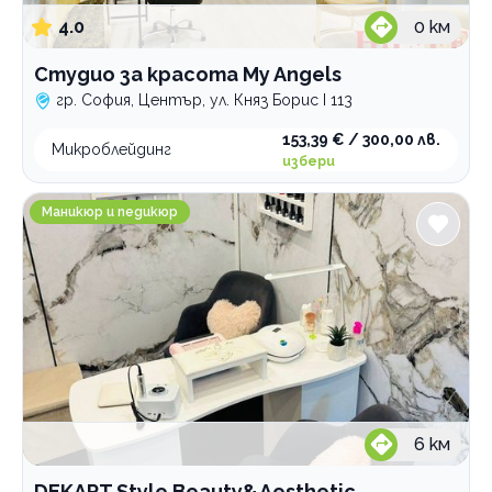
4.0
0
км
Студио за красота My Angels
гр. София, Център, ул. Княз Борис I 113
153,39 € / 300,00 лв.
Микроблейдинг
избери
DEKART Style Beauty&Aesthetic
Маникюр и педикюр
6
км
DEKART Style Beauty&Aesthetic