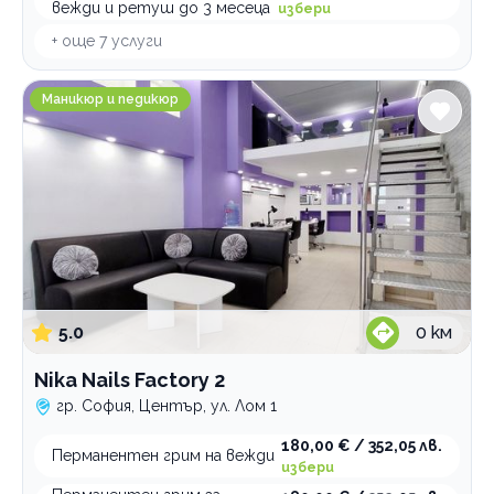
вежди и ретуш до 3 месеца
избери
+ още
7
услуги
Nika Nails Factory 2
Маникюр и педикюр
5.0
0
км
Nika Nails Factory 2
гр. София, Център, ул. Лом 1
180,00 € / 352,05 лв.
Перманентен грим на вежди
избери