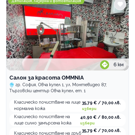
Депилация, лазерна и фотоепилация
6
км
Салон за красота OMMNIA
гр. София, Овча купел 1, ул. Монтевидео 87,
Търговски център Овча купел, ет. 1
Класическо почистване на лице
35,79 € / 70,00 лв.
нормална кожа
избери
Класическо почистване на
40,90 € / 80,00 лв.
лице силно замърсена кожа
избери
35,79 € / 70,00 лв.
Класическо почистване на гръб