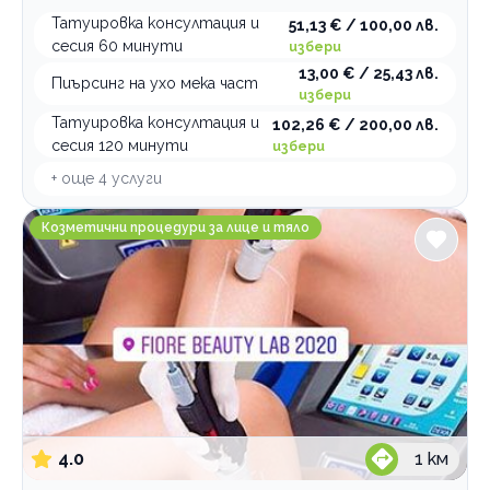
Татуировка консултация и
51,13 € / 100,00 лв.
сесия 60 минути
избери
13,00 € / 25,43 лв.
Пиърсинг на ухо мека част
избери
Татуировка консултация и
102,26 € / 200,00 лв.
сесия 120 минути
избери
+ още
4
услуги
Лазерна епилация и козметика Fiore Beauty Lab
Козметични процедури за лице и тяло
4.0
1
км