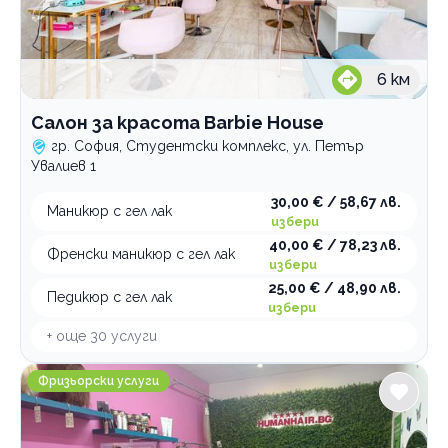
6
км
Салон за красота Barbie House
гр. София, Студентски комплекс, ул. Петър
Увалиев 1
30,00 € / 58,67 лв.
Маникюр с гел лак
избери
40,00 € / 78,23 лв.
Френски маникюр с гел лак
избери
25,00 € / 48,90 лв.
Педикюр с гел лак
избери
+ още
30
услуги
Human Hair Bg
Фризьорски услуги