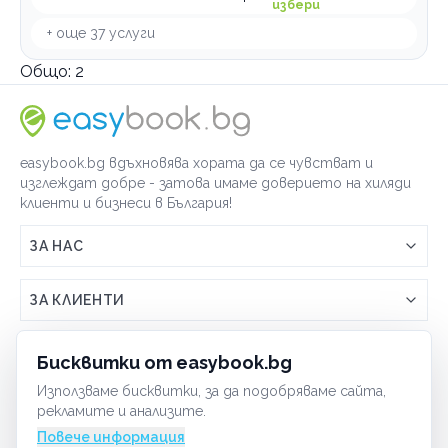
избери
+ още
37
услуги
Общо:
2
easybook.bg вдъхновява хората да се чувстват и
изглеждат добре - затова имаме доверието на хиляди
клиенти и бизнеси в България!
ЗА НАС
Връзка с easybook.bg
ЗА КЛИЕНТИ
Как работи easybook
Общи условия
ЗА ТЪРГОВЦИ
Бисквитки от easybook.bg
Често задавани въпроси
Условия за ползване
Използваме бисквитки, за да подобряваме сайта,
Включи бизнеса си
ОБЩИ
рекламите и анализите.
GDPR политика
Управлявай ефективно с easybook
Повече информация