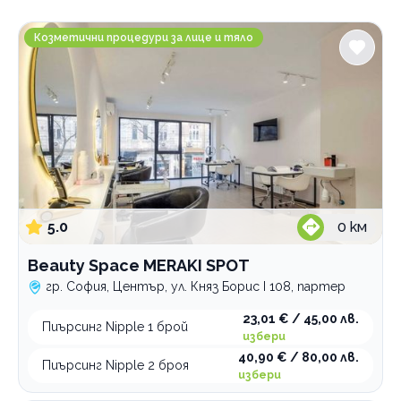
Градове
Beauty Space MERAKI SPOT
София
Козметични процедури за лице и тяло
Център
Услуги
Микродермален пиърсинг
Пиърсинг на вежда
запазване на час
Пиърсинг на език
запазване на час
Пиърсинг на зърно
запазване на час
5.0
0
км
запазване на час
Пиърсинг на лице
Beauty Space MERAKI SPOT
Пиърсинг на нос
запазване на час
гр. София, Център, ул. Княз Борис I 108, партер
Пиърсинг на пъп
запазване на час
23,01 € / 45,00 лв.
Пиърсинг Nipple 1 брой
Пиърсинг на устна
запазване на час
избери
40,90 € / 80,00 лв.
Пробиване на уши
запазване на час
Пиърсинг Nipple 2 броя
избери
обеци