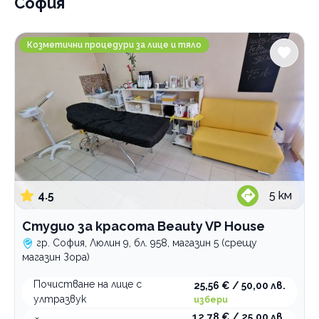
София
Студио за красота Beauty VP House
Козметични процедури за лице и тяло
4.5
5
км
Студио за красота Beauty VP House
гр. София, Люлин 9, бл. 958, магазин 5 (срещу
магазин Зора)
Почистване на лице с
25,56 € / 50,00 лв.
ултразвук
избери
12,78 € / 25,00 лв.