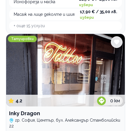
Йонофореза и маска
избери
17,90 € / 35,00 лв.
Масаж на лице деколте и шия
избери
+ още
15
услуги
Inky Dragon
Татуировки
4.2
0
км
Inky Dragon
гр. София, Център, бул. Александър Стамболийски
22