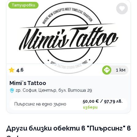
Категории
Mimi`s Tattoo
Татуировки
Татуировки
Пиърсинг
По домовете
4.6
1
км
Mimi`s Tattoo
гр. София, Център, бул. Витоша 29
50,00 € / 97,79 лв.
Пиърсинг на едно зърно
избери
Други близки обекти
в "Пиърсинг" в