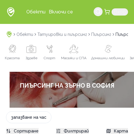
Обекти
Включи се
Вход
Обекти
Татуировки и пиърсинг
Пиърсинг
Пиърсинг
Красота
Здраве
Спорт
Масажи и СПА
Домашни любимци
За
ПИЪРСИНГ НА ЗЪРНО В СОФИЯ
запазване на час
Сортиране
Филтрирай
Карта