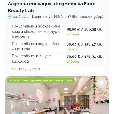
Лазерна епилация и козметика Fiore
Beauty Lab
гр. София, Център, ул. Ивайло 17 (вътрешен двор)
Почистване и подхранване
85,00 € / 166,25 лв.
лице и околоочен контур с
избери
кислород
Почистване и подхранване
80,00 € / 156,47 лв.
лице и очи
избери
Почистване на лице с
70,00 € / 136,91 лв.
кислород
избери
+ още
132
услуги
Салон за красота Barbie House
Козметични процедури за лице и тяло