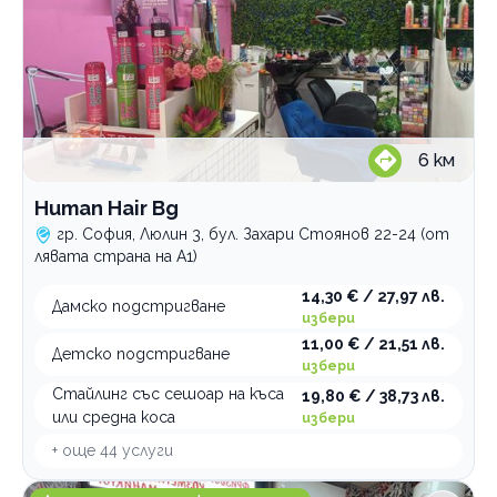
6
км
Human Hair Bg
гр. София, Люлин 3, бул. Захари Стоянов 22-24 (от
лявата страна на А1)
14,30 € / 27,97 лв.
Дамско подстригване
избери
11,00 € / 21,51 лв.
Детско подстригване
избери
Стайлинг със сешоар на къса
19,80 € / 38,73 лв.
или средна коса
избери
+ още
44
услуги
Салон за красота OMMNIA