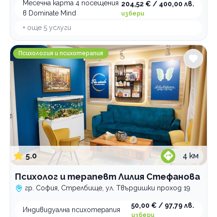
Месечна карта 4 посещения
204,52 € / 400,00 лв.
Логопедични услуги
в Dominate Mind
избери
Имплантолог
+ още
5
услуги
Холистична и алтернативна медицина
Психолог и терапевт Лилия Стефанова
Лаборатории
Психология и психотерапия
Медицински услуги
Рехабилитация
Стоматологични услуги
По домовете
5.0
4
км
Психолог и терапевт Лилия Стефанова
гр. София, Стрелбище, ул. Твърдишки проход 19
50,00 € / 97,79 лв.
Индивидуална психотерапия
избери