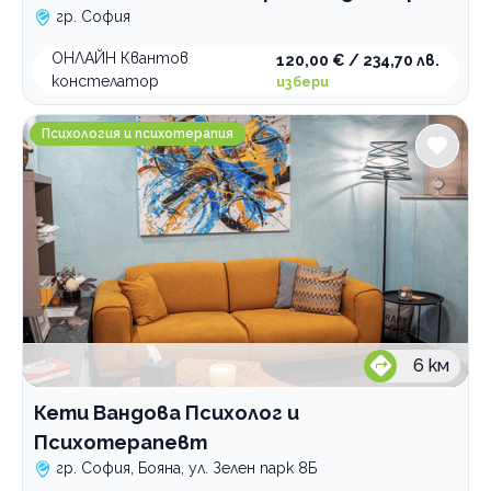
гр. София
ОНЛАЙН Квантов
120,00 € / 234,70 лв.
констелатор
избери
Кети Вандова Психолог и Психотерапевт
Психология и психотерапия
6
км
Кети Вандова Психолог и
Психотерапевт
гр. София, Бояна, ул. Зелен парк 8Б