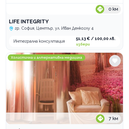
0
км
LIFE INTEGRITY
гр. София, Център, ул. Иван Денкоглу 4
51,13 € / 100,00 лв.
Интегрална консултация
избери
Soul Entry
Холистична и алтернативна медицина
7
км