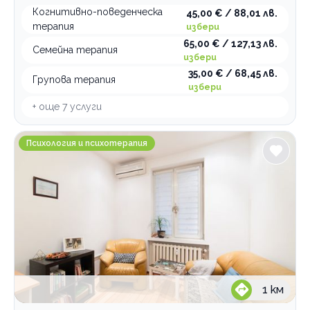
Когнитивно-поведенческа
45,00 € / 88,01 лв.
терапия
избери
65,00 € / 127,13 лв.
Семейна терапия
избери
35,00 € / 68,45 лв.
Групова терапия
избери
+ още
7
услуги
Лаборатория на Познанието СОН-А
Психология и психотерапия
1
км