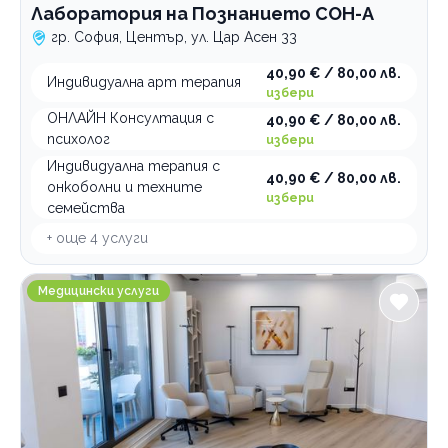
Лаборатория на Познанието СОН-А
гр. София, Център, ул. Цар Асен 33
40,90 € / 80,00 лв.
Индивидуална арт терапия
избери
ОНЛАЙН Консултация с
40,90 € / 80,00 лв.
психолог
избери
Индивидуална терапия с
40,90 € / 80,00 лв.
онкоболни и техните
избери
семейства
+ още
4
услуги
Медицински център Levitas
Медицински услуги