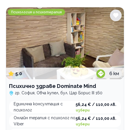
Градове
Психично здраве Dominate Mind
София
Психология и психотерапия
Пловдив
Варна
Велико Търново
Услуги
Биометричен тест
Психолог
генетик тест
Психотерапевт
детски психолог
5.0
6
км
онлайн психолог
първичен преглед
Психично здраве Dominate Mind
Категории
психологични терапии
гр. София, Овча купел, бул. Цар Борис III 160
среща
Психология и психотерапия
Единична консултация с
56,24 € / 110,00 лв.
Ортодонтия
психолог
избери
Грижи за възрастни хора
Онлайн терапия с психолог по
56,24 € / 110,00 лв.
Интравенозни терапии
Viber
избери