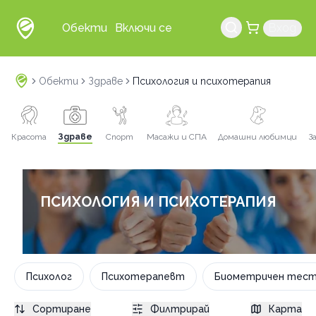
Обекти
Включи се
Вход
Обекти
Здраве
Психология и психотерапия
Красота
Здраве
Спорт
Масажи и СПА
Домашни любимци
З
ПСИХОЛОГИЯ И ПСИХОТЕРАПИЯ
Психолог
Психотерапевт
Биометричен тес
Сортиране
Филтрирай
Карта