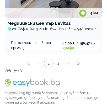
4
км
Медицински център Levitas
гр. София, Хладилника, бул. Черни връх 94A, етаж 1-
5
Психиатрия – първичен
80,00 € / 156,47 лв.
преглед
избери
1
2
Общо:
18
easybook.bg вдъхновява хората да се чувстват и
изглеждат добре - затова имаме доверието на хиляди
клиенти и бизнеси в България!