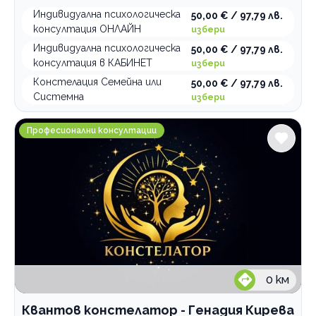
Индивидуална психологическа
50,00 € / 97,79 лв.
консултация ОНЛАЙН
избери
Индивидуална психологическа
50,00 € / 97,79 лв.
консултация в КАБИНЕТ
избери
Констелация Семейна или
50,00 € / 97,79 лв.
Системна
избери
Квантов констелатор - Генадия Кирева
Професионални консултации
0
км
Квантов констелатор - Генадия Кирева