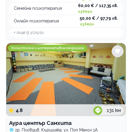
60,00 € / 117,35 лв.
Семейна психотерапия
избери
50,00 € / 97,79 лв.
Онлайн психотерапия
избери
+ още
9
услуги
Аура център Самхита
Холистична и алтернативна медицина
4.8
131
км
Аура център Самхита
гр. Пловдив, Кършияка, ул. Поп Манол 1А