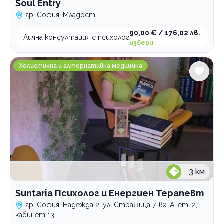
Soul Entry
гр. София, Младост
90,00 € / 176,02 лв.
Лична консултация с психолог
избери
Suntaria Психолог и Енергиен Терапевт
Холистична и алтернативна медицина
3
км
Suntaria Психолог и Енергиен Терапевт
гр. София, Надежда 2, ул. Стражица 7, вх. А, ет. 2,
кабинет 13