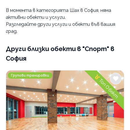
Услуги
В момента в
категорията Шах в София
, няма
Шах
активни обекти и услуги.
деца
Разгледайте други услуги и обекти във вашия
Категории
игра
град.
Бойни изкуства
Други близки обекти
Кондиционни тренировки
в "Спорт" в
Групови тренировки
София
Тенис на маса
M Sport&kids
Шах
Групови тренировки
Топ Обект
Бокс
Танци
Фитнес
Гимнастика
Катерене