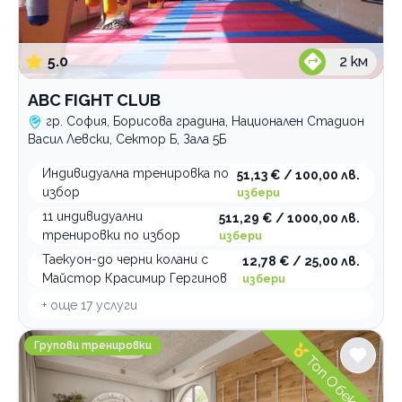
5.0
2
км
ABC FIGHT CLUB
гр. София, Борисова градина, Национален Стадион
Васил Левски, Сектор Б, Зала 5Б
Индивидуална тренировка по
51,13 € / 100,00 лв.
избор
избери
11 индивидуални
511,29 € / 1000,00 лв.
тренировки по избор
избери
Таекуон-до черни колани с
12,78 € / 25,00 лв.
Майстор Красимир Гергинов
избери
+ още
17
услуги
Център за здравословен живот Vita Rama
Групови тренировки
Топ Обект