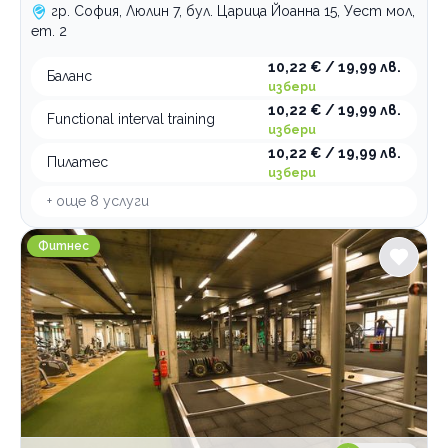
гр. София, Люлин 7, бул. Царица Йоанна 15, Уест мол,
ет. 2
10,22 € / 19,99 лв.
Баланс
избери
10,22 € / 19,99 лв.
Functional interval training
избери
10,22 € / 19,99 лв.
Пилатес
избери
+ още
8
услуги
Атлетик Студентски град
Фитнес