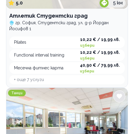
5.0
5
км
Атлетик Студентски град
гр. София, Студентски град, ул. д-р Йордан
Йосифов 1
10,22 € / 19,99 лв.
Pilates
избери
10,22 € / 19,99 лв.
Functional interval training
избери
40,90 € / 79,99 лв.
Месечна фитнес карта
избери
+ още
7
услуги
Salsa Spirit DO Латино танци
Танци