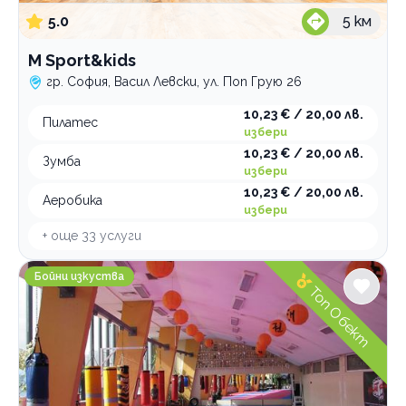
Спортни лагери и програми
5.0
5
км
Спортна стрелба
M Sport&kids
Плуване
гр. София, Васил Левски, ул. Поп Грую 26
Тенис на корт
10,23 € / 20,00 лв.
Зимни спортове
Пилатес
избери
Футбол
10,23 € / 20,00 лв.
Зумба
избери
10,23 € / 20,00 лв.
По домовете
Аеробика
избери
+ още
33
услуги
ABC FIGHT CLUB
Бойни изкуства
Топ Обект