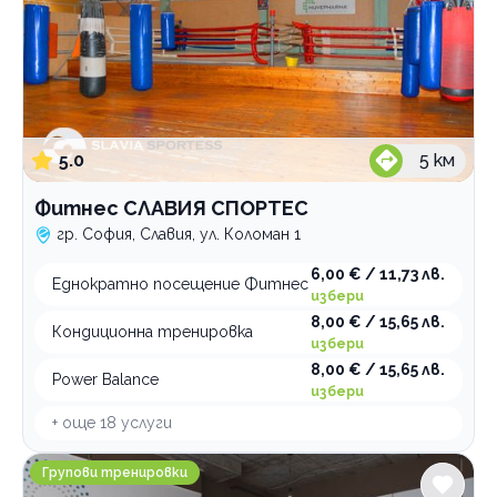
5.0
5
км
Фитнес СЛАВИЯ СПОРТЕС
гр. София, Славия, ул. Коломан 1
6,00 € / 11,73 лв.
Еднократно посещение Фитнес
избери
8,00 € / 15,65 лв.
Кондиционна тренировка
избери
8,00 € / 15,65 лв.
Power Balance
избери
+ още
18
услуги
Yoga District Шазам
Групови тренировки