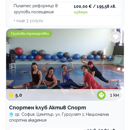
Пилатес реформър 8
100,00 € / 195,58 лв.
групови посещения
избери
+ още
3
услуги
Спортен клуб Актив Спорт
Групови тренировки
5.0
1
км
Спортен клуб Актив Спорт
гр. София, Център, ул. Гургулят 1, Национална
спортна академия