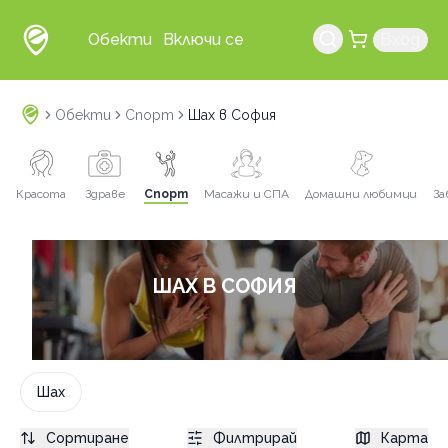
Обекти
Включи се
Вход
Обекти
Спорт
Шах в София
Красота
Здраве
Спорт
Масажи и СПА
Домашни любимци
За
ШАХ В СОФИЯ
Шах
Сортиране
Филтрирай
Карта