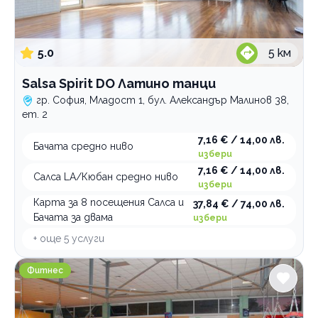
5.0
5
км
Salsa Spirit DO Латино танци
гр. София, Младост 1, бул. Александър Малинов 38,
ет. 2
7,16 € / 14,00 лв.
Бачата средно ниво
избери
7,16 € / 14,00 лв.
Салса LA/Кюбан средно ниво
избери
Карта за 8 посещения Салса и
37,84 € / 74,00 лв.
Бачата за двама
избери
+ още
5
услуги
Фитнес СЛАВИЯ СПОРТЕС
Фитнес