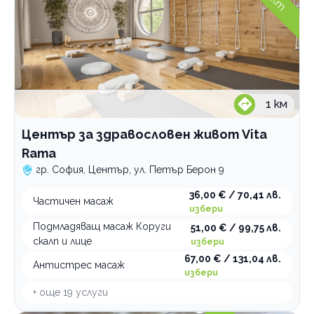
1
км
Център за здравословен живот Vita
Rama
гр. София, Център, ул. Петър Берон 9
36,00 € / 70,41 лв.
Частичен масаж
избери
Подмладяващ масаж Коруги
51,00 € / 99,75 лв.
скалп и лице
избери
67,00 € / 131,04 лв.
Антистрес масаж
избери
+ още
19
услуги