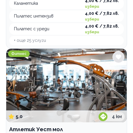
4,00 € / 7,82 лв.
Каланетика
избери
4,00 € / 7,82 лв.
Пилатес интензив
избери
4,00 € / 7,82 лв.
Пилатес с уреди
избери
+ още
25
услуги
Атлетик Уест мол
Фитнес
5.0
4
км
Атлетик Уест мол