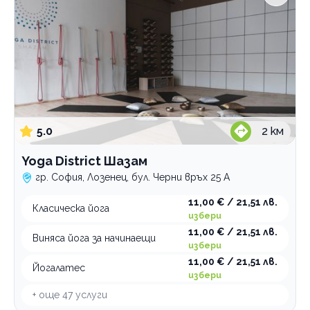
5.0
2
км
Yoga District Шазам
гр. София, Лозенец, бул. Черни връх 25 А
11,00 € / 21,51 лв.
Класическа йога
избери
11,00 € / 21,51 лв.
Виняса йога за начинаещи
избери
11,00 € / 21,51 лв.
Йогалатес
избери
+ още
47
услуги