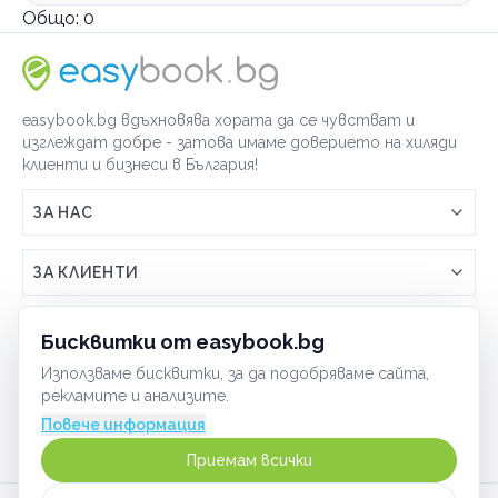
Общо:
0
easybook.bg вдъхновява хората да се чувстват и
изглеждат добре - затова имаме доверието на хиляди
клиенти и бизнеси в България!
ЗА НАС
Връзка с easybook.bg
ЗА КЛИЕНТИ
Как работи easybook
Общи условия
ЗА ТЪРГОВЦИ
Бисквитки от easybook.bg
Често задавани въпроси
Условия за ползване
Използваме бисквитки, за да подобряваме сайта,
Включи бизнеса си
ОБЩИ
рекламите и анализите.
GDPR политика
Управлявай ефективно с easybook
Повече информация
Бисквитки
Сигурност
Приемам всички
Начин на плащане