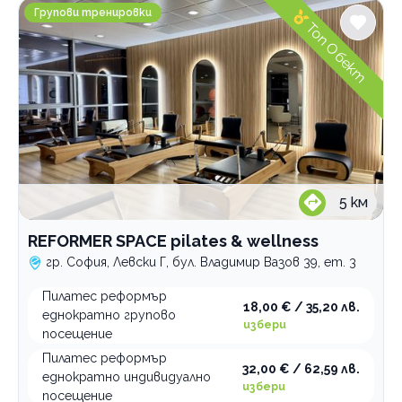
REFORMER SPACE pilates & wellness
Групови тренировки
Топ Обект
5
км
REFORMER SPACE pilates & wellness
гр. София, Левски Г, бул. Владимир Вазов 39, ет. 3
Пилатес реформър
18,00 € / 35,20 лв.
еднократно групово
избери
посещение
Пилатес реформър
32,00 € / 62,59 лв.
еднократно индивидуално
избери
посещение