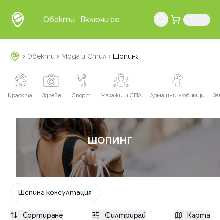
Обекти
Включи се
Вход
Обекти
Мода и Стил
Шопинг
Красота
Здраве
Спорт
Масажи и СПА
Домашни любимци
За
ШОПИНГ
Шопинг консултация
Сортиране
Филтрирай
Карта