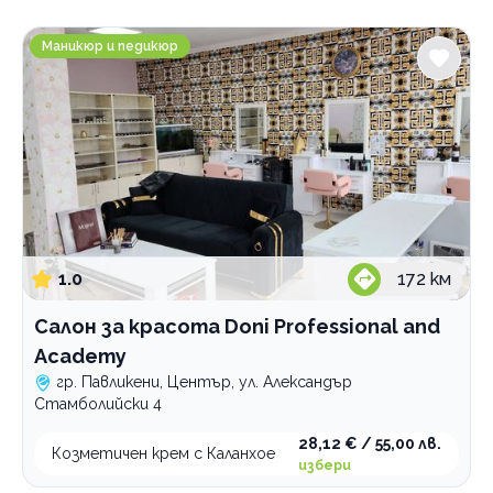
Градове
Салон за красота Doni Professional and Academy
София
Маникюр и педикюр
Пловдив
Павликени
Услуги
Шопинг консултация
модна визия
Категории
Мода
1.0
172
км
Шопинг
Салон за красота Doni Professional and
Бижута
Academy
гр. Павликени, Център, ул. Александър
По домовете
Стамболийски 4
28,12 € / 55,00 лв.
Козметичен крем с Каланхое
избери