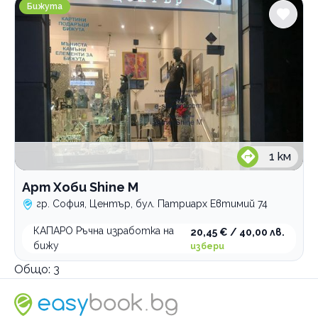
Арт Хоби Shine M
Бижута
1
км
Арт Хоби Shine M
гр. София, Център, бул. Патриарх Евтимий 74
КАПАРО Ръчна изработка на
20,45 € / 40,00 лв.
бижу
избери
Общо:
3