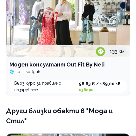
133
км
Моден консултант Out Fit By Neli
гр. Пловдив
Бърз курс за правилно
96,63 € / 189,00 лв.
пазаруване
избери
Други близки обекти
в "Мода и
Стил"