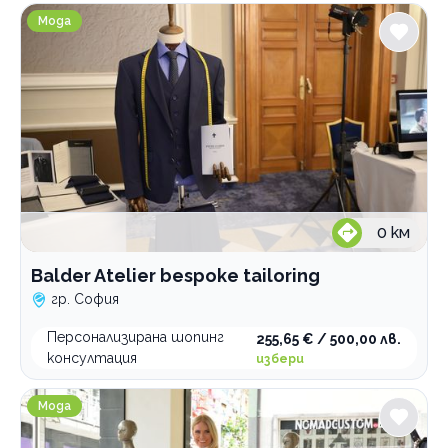
Balder Atelier bespoke tailoring
Мода
0
км
Balder Atelier bespoke tailoring
гр. София
Персонализирана шопинг
255,65 € / 500,00 лв.
консултация
избери
Моден консултант Out Fit By Neli
Мода