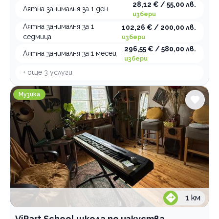
28,12 € / 55,00 лв.
Лятна занималня за 1 ден
избери
Лятна занималня за 1
102,26 € / 200,00 лв.
седмица
избери
296,55 € / 580,00 лв.
Лятна занималня за 1 месец
избери
+ още
3
услуги
ViPart School школа по изкуства
Музика
1
км
ViPart School школа по изкуства