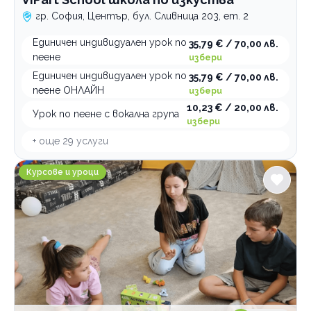
гр. София, Център, бул. Сливница 203, ет. 2
Единичен индивидуален урок по
35,79 € / 70,00 лв.
пеене
избери
Единичен индивидуален урок по
35,79 € / 70,00 лв.
пеене ОНЛАЙН
избери
10,23 € / 20,00 лв.
Урок по пеене с вокална група
избери
+ още
29
услуги
Детска академия Viki Kids
Курсове и уроци