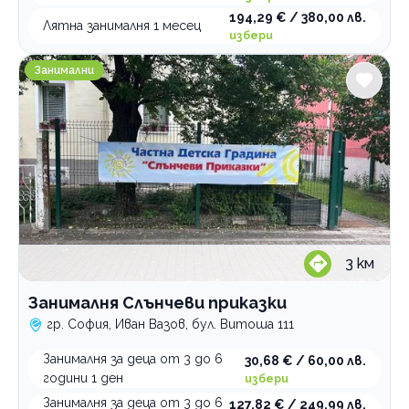
194,29 € / 380,00 лв.
Лятна занималня 1 месец
избери
Занималня Слънчеви приказки
Занимални
3
км
Занималня Слънчеви приказки
гр. София, Иван Вазов, бул. Витоша 111
Занималня за деца от 3 до 6
30,68 € / 60,00 лв.
години 1 ден
избери
Занималня за деца от 3 до 6
127,82 € / 249,99 лв.