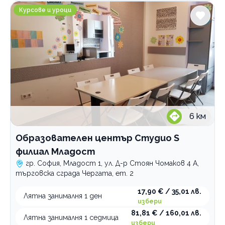
Образователен център Студио S филиал Младост
Курсове и уроци
6
км
Образователен център Студио S
филиал Младост
гр. София, Младост 1, ул. Д-р Стоян Чомаков 4 А,
търговска сграда Чергата, ет. 2
17,90 € / 35,01 лв.
Лятна занималня 1 ден
избери
81,81 € / 160,01 лв.
Лятна занималня 1 седмица
избери