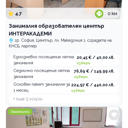
По домовете
4.7
0
км
Занималня образователен център
ИНТЕРАКАДЕМИ
гр. София, Център, пл. Македония 1, сградата на
КНСБ, партер
Еднодневно посещение лятна
20,45 € / 40,00 лв.
занималня
избери
Седмично посещение лятна
76,69 € / 149,99 лв.
занималня
избери
Основен пакет занималня за
224,97 € / 440,00 лв.
1 месец
избери
+ още
3
услуги
Образователен център Студио S филиал Стрелби
Занимални