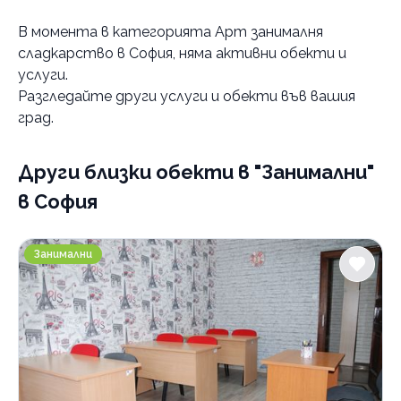
Услуги
В момента в
категорията Арт занималня
Арт занималня
сладкарство в София
, няма активни обекти и
приложни изкуства
услуги.
сладкарство
Разгледайте други услуги и обекти във вашия
финанси за деца
град.
Занималня за деца
Други близки обекти
в "Занимални"
Лятна занималня
полудневна
в София
Ученическа занималня
целодневна
полудневна
целодневна
училище
Категории
Занималня образователен център ИНТЕРАКАДЕМИ
Занимални
Курсове и уроци
Семинари и обучения
Занимални
Образователни центрове