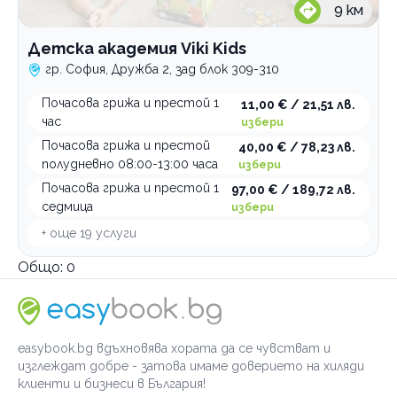
9
км
Детска академия Viki Kids
гр. София, Дружба 2, зад блок 309-310
Почасова грижа и престой 1
11,00 € / 21,51 лв.
час
избери
Почасова грижа и престой
40,00 € / 78,23 лв.
полудневно 08:00-13:00 часа
избери
Почасова грижа и престой 1
97,00 € / 189,72 лв.
седмица
избери
+ още
19
услуги
Общо:
0
easybook.bg вдъхновява хората да се чувстват и
изглеждат добре - затова имаме доверието на хиляди
клиенти и бизнеси в България!