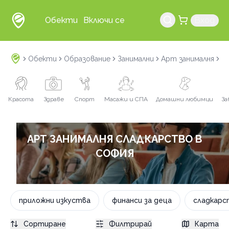
Обекти
Включи се
Вход
Обекти
Образование
Занимални
Арт занималня
с
Красота
Здраве
Спорт
Масажи и СПА
Домашни любимци
За
АРТ ЗАНИМАЛНЯ СЛАДКАРСТВО В
СОФИЯ
приложни изкуства
финанси за деца
сладкарс
Сортиране
Филтрирай
Карта