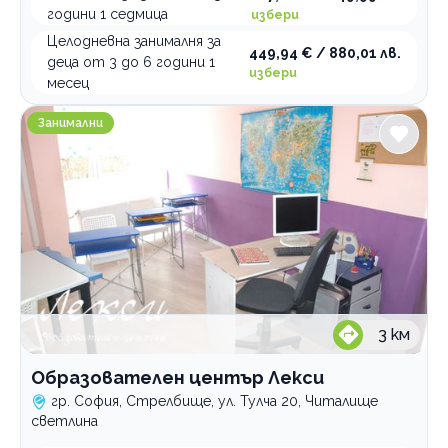
години 1 седмица
избери
Целодневна занималня за
449,94 € / 880,01 лв.
деца от 3 до 6 години 1
избери
месец
Образователен център Лекси
Занимални
3
км
Образователен център Лекси
гр. София, Стрелбище, ул. Тулча 20, Читалище
светлина