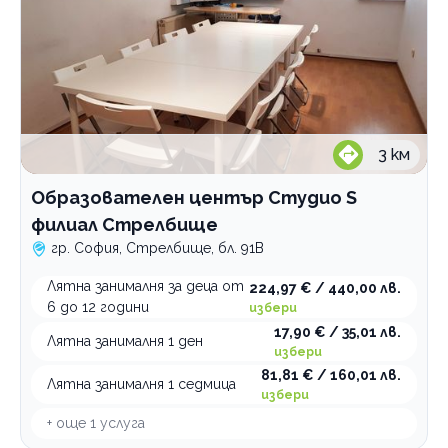
3
км
Образователен център Студио S
филиал Стрелбище
гр. София, Стрелбище, бл. 91В
Лятна занималня за деца от
224,97 € / 440,00 лв.
6 до 12 години
избери
17,90 € / 35,01 лв.
Лятна занималня 1 ден
избери
81,81 € / 160,01 лв.
Лятна занималня 1 седмица
избери
+ още
1
услуга