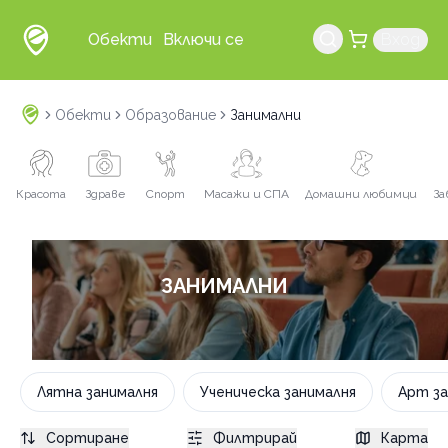
Обекти
Включи се
Вход
Обекти
Образование
Занимални
Красота
Здраве
Спорт
Масажи и СПА
Домашни любимци
За
ЗАНИМАЛНИ
Лятна занималня
Ученическа занималня
Арт за
Сортиране
Филтрирай
Карта