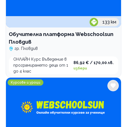
133
км
Обучителна платформа Webschoolsun
Пловдив
гр. Пловдив
ОНЛАЙН Курс Въведение в
86,92 € / 170,00 лв.
програмирането деца от 1
избери
до 4 клас
Обучителна платформа Webschoolsun Бургас
Курсове и уроци