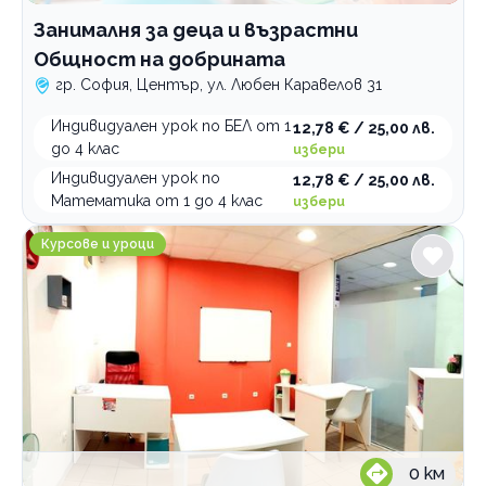
Занималня за деца и възрастни
Общност на добрината
гр. София, Център, ул. Любен Каравелов 31
Индивидуален урок по БЕЛ от 1
12,78 € / 25,00 лв.
до 4 клас
избери
Индивидуален урок по
12,78 € / 25,00 лв.
Математика от 1 до 4 клас
избери
NexXo Academy Индивидуално обучение по математ
Курсове и уроци
0
км