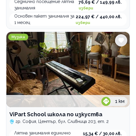
Седмично посещение лятна
76,69 € / 149,99 лв.
занималня
избери
Основен пакет занималня за
224,97 € / 440,00 лв.
1 месец
избери
ViPart School школа по изкуства
Музика
1
км
ViPart School школа по изкуства
гр. София, Център, бул. Сливница 203, ет. 2
Лятна занималня единично
15,34 € / 30,00 лв.