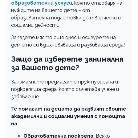
образователни услуги
, която отговаря на
нуждите на вашето дете – от
образователна подготовка до творчески и
социални дейности.
Запазете място още днес и осигурете на
детето си вдъхновяваща и развиваща среда!
Защо да изберете занималня
за вашето дете?
Занималните предлагат структурирана и
подкрепяща среда, която съчетава учене и
забавление.
Те помагат на децата да развият своите
академични и социални умения с помощта
на:
Образователна подкрепа:
Всяко