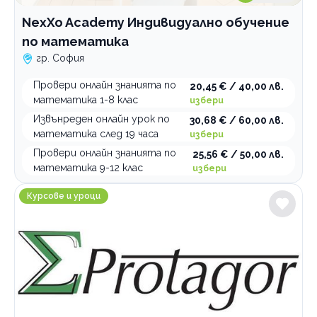
NexXo Academy Индивидуално обучение
по математика
гр. София
Провери онлайн знанията по
20,45 € / 40,00 лв.
математика 1-8 клас
избери
Извънреден онлайн урок по
30,68 € / 60,00 лв.
математика след 19 часа
избери
Провери онлайн знанията по
25,56 € / 50,00 лв.
математика 9-12 клас
избери
Учебен център Протагор
Курсове и уроци