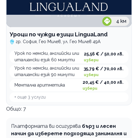
4
км
Уроци по чужди езици LinguaLand
гр. София, Гео Милев, ул. Гео Милев 49А
Урок по немски, английски или
25,56 € / 50,00 лв.
италиански език 60 минути
избери
Урок по немски, английски или
35,79 € / 70,00 лв.
италиански език 90 минути
избери
20,45 € / 40,00 лв.
Ментална аритметика
избери
+ още
3
услуги
Общо:
7
Платформата ви осигурява
бърз и лесен
начин да изберете подходяща занималня и