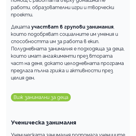
помощ с работата върху домашните
работи, образователни игри и творчески
проекти.
Децата
участват в групови занимания
,
които подобряват социалните им умения и
способността им за работа в екип.
Полудневната занималня е подходяща за деца,
които имат ангажименти през втората
част на деня, докато целодневната програма
предлага пълна грижа и активности през
целия ден.
Виж занимални за деца
Ученическа занималня
Ученическата занималня подпомага учениците