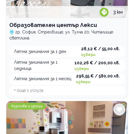
3
км
Образователен център Лекси
гр. София, Стрелбище, ул. Тулча 20, Читалище
светлина
28,12 € / 55,00 лв.
Лятна занималня за 1 ден
избери
Лятна занималня за 1
102,26 € / 200,00 лв.
седмица
избери
296,55 € / 580,00 лв.
Лятна занималня за 1 месец
избери
+ още
1
услуга
Образователен център Студио S филиал Младост
Курсове и уроци