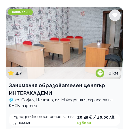
Градове
Занималня образователен център ИНТЕРАКАДЕМИ
София
Занимални
Услуги
Арт занималня
Занималня за деца
приложни изкуства
Лятна занималня
сладкарство
полудневна
Ученическа занималня
финанси за деца
целодневна
полудневна
целодневна
училище
Категории
4.7
0
км
Курсове и уроци
Занималня образователен център
Семинари и обучения
ИНТЕРАКАДЕМИ
гр. София, Център, пл. Македония 1, сградата на
Занимални
КНСБ, партер
Образователни центрове
Еднодневно посещение лятна
20,45 € / 40,00 лв.
занималня
избери
По домовете