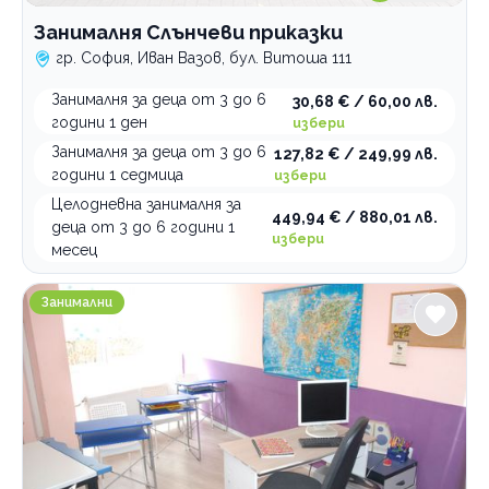
Занималня Слънчеви приказки
гр. София, Иван Вазов, бул. Витоша 111
Занималня за деца от 3 до 6
30,68 € / 60,00 лв.
години 1 ден
избери
Занималня за деца от 3 до 6
127,82 € / 249,99 лв.
години 1 седмица
избери
Целодневна занималня за
449,94 € / 880,01 лв.
деца от 3 до 6 години 1
избери
месец
Образователен център Лекси
Занимални