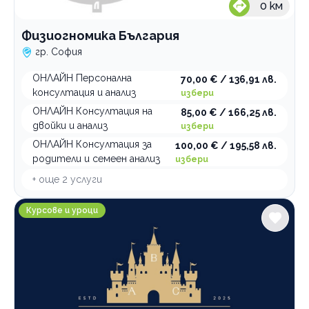
0
км
Физиогномика България
гр. София
ОНЛАЙН Персонална
70,00 € / 136,91 лв.
консултация и анализ
избери
ОНЛАЙН Консултация на
85,00 € / 166,25 лв.
двойки и анализ
избери
ОНЛАЙН Консултация за
100,00 € / 195,58 лв.
родители и семеен анализ
избери
+ още
2
услуги
Уроци по чужди езици LinguaLand
Курсове и уроци