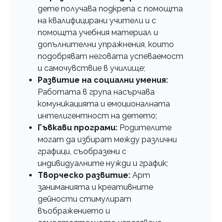
дете получава подкрепа с помощта
на квалифицирани учители и с
помощта учебния материал и
допълнителни упражнения, които
подобряват неговата успеваемост
и самочувствие в училище;
Развитие на социални умения:
Работата в група насърчава
комуникацията и емоционалната
интелигентност на детето;
Гъвкави програми:
Родителите
могат да избират между различни
графици, съобразени с
индивидуалните нужди и график;
Творческо развитие:
Арт
заниманията и креативните
дейности стимулират
въображението и