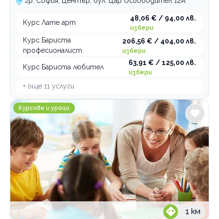
гр. София, Център, бул. Цар Освободител 12А
48,06 € / 94,00 лв.
Курс Лате арт
избери
Курс Бариста
206,56 € / 404,00 лв.
професионалист
избери
63,91 € / 125,00 лв.
Курс Бариста любител
избери
+ още
11
услуги
Занималня за деца и възрастни Общност на добрин
Курсове и уроци
1
км