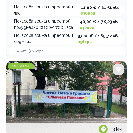
Почасова грижа и престой 1
11,00 € / 21,51 лв.
час
избери
Почасова грижа и престой
40,00 € / 78,23 лв.
полудневно 08:00-13:00 часа
избери
Почасова грижа и престой 1
97,00 € / 189,72 лв.
седмица
избери
+ още
13
услуги
Занималня Слънчеви приказки
Занимални
3
км