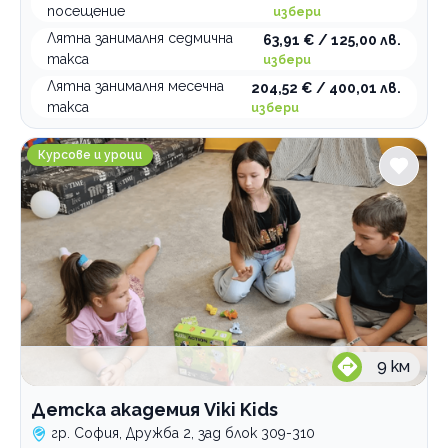
посещение
избери
Лятна занималня седмична
63,91 € / 125,00 лв.
такса
избери
Лятна занималня месечна
204,52 € / 400,01 лв.
такса
избери
Детска академия Viki Kids
Курсове и уроци
9
км
Детска академия Viki Kids
гр. София, Дружба 2, зад блок 309-310