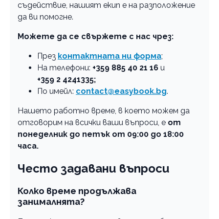
съдействие, нашият екип е на разположение
да ви помогне.
Можете да се свържете с нас чрез:
През
контактната ни форма
;
На телефони:
+359 885 40 21 16
и
+359 2 4241335;
По имейл:
contact@easybook.bg
.
Нашето работно време, в което можем да
отговорим на всички ваши въпроси, е
от
понеделник до петък от 09:00 до 18:00
часа.
Често задавани въпроси
Колко време продължава
занималнята?