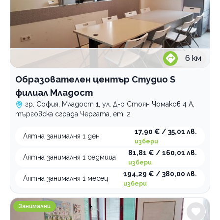
6
км
Образователен център Студио S
филиал Младост
гр. София, Младост 1, ул. Д-р Стоян Чомаков 4 А,
търговска сграда Чергата, ет. 2
17,90 € / 35,01 лв.
Лятна занималня 1 ден
избери
81,81 € / 160,01 лв.
Лятна занималня 1 седмица
избери
194,29 € / 380,00 лв.
Лятна занималня 1 месец
избери
Образователен център Студио S филиал Стрелби
Занимални