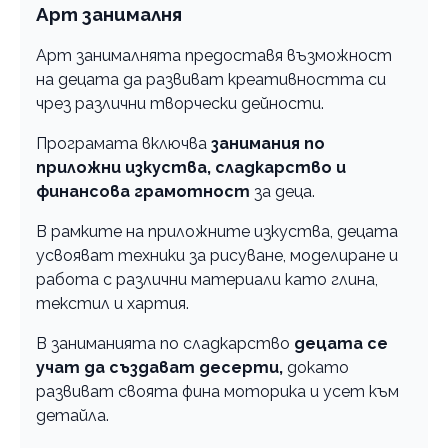
Арт занималня
Арт занималнята предоставя възможност
на децата да развиват креативността си
чрез различни творчески дейности.
Програмата включва
занимания по
приложни изкуства, сладкарство и
финансова грамотност
за деца.
В рамките на приложните изкуства, децата
усвояват техники за рисуване, моделиране и
работа с различни материали като глина,
текстил и хартия.
В заниманията по сладкарство
децата се
учат да създават десерти,
докато
развиват своята фина моторика и усет към
детайла.