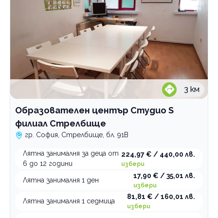
3
км
Образователен център Студио S
филиал Стрелбище
гр. София, Стрелбище, бл. 91В
Лятна занималня за деца от
224,97 € / 440,00 лв.
6 до 12 години
избери
17,90 € / 35,01 лв.
Лятна занималня 1 ден
избери
81,81 € / 160,01 лв.
Лятна занималня 1 седмица
избери