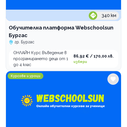
340
км
Обучителна платформа Webschoolsun
Бургас
гр. Бургас
ОНЛАЙН Курс Въведение в
86,92 € / 170,00 лв.
програмирането деца от 1
избери
до 4 клас
Обучителна платформа Webschoolsun Варна
Курсове и уроци