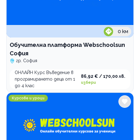
0
км
Обучителна платформа Webschoolsun
София
гр. София
ОНЛАЙН Курс Въведение в
86,92 € / 170,00 лв.
програмирането деца от 1
избери
до 4 клас
Обучителна платформа Webschoolsun Пловдив
Курсове и уроци