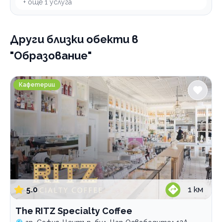
+ още
1
услуга
Други близки обекти
в
"Образование"
The RITZ Specialty Coffee
Кафетерии
5.0
1
км
The RITZ Specialty Coffee