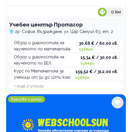
0
км
Учебен център Протагор
гр. София, Възраждане, ул. Цар Самуил 63, ет. 2
Обзор и диагностика на
30,68 € / 60,00 лв.
наученото по математика
избери
Обзор и диагностика на
15,34 € / 30,00 лв.
наученото по БЕЛ
избери
Курс по Математика за
159,52 € / 312,00 лв.
ученици от 5и до 12ти клас
избери
+ още
2
услуги
Обучителна платформа Webschoolsun София
Курсове и уроци