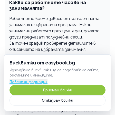
Какви са работните часове на
занималнята?
Работното време зависи от конкретната
занималня и избраната програма. Някои
занимални работят през целия ден, докато
други предлагат полудневни сесии.
За точен график проверете детайлите в
описанието на избраната занималня.
Може ли детето ми да се присъедини
Бисквитки от easybook.bg
по всяко време?
Използваме бисквитки, за да подобряваме сайта,
рекламите и анализите.
Да, повечето занимални предлагат гъвкави
Повече информация
възможности за записване, независимо от
учебната година.
Приемам всички
Какви материали са необходими?
Отказвам всички
Повечето занимални предоставят всички