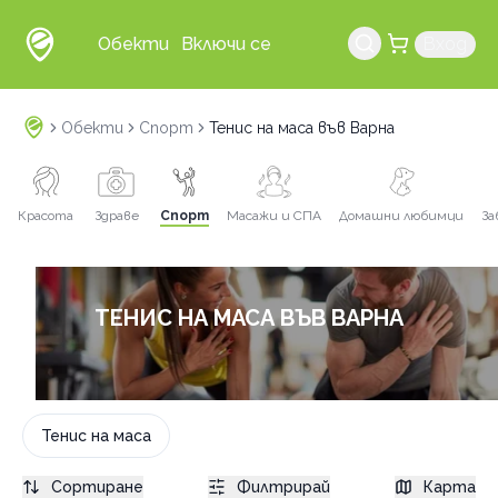
Обекти
Включи се
Вход
Обекти
Спорт
Тенис на маса във Варна
Красота
Здраве
Спорт
Масажи и СПА
Домашни любимци
За
ТЕНИС НА МАСА ВЪВ ВАРНА
Тенис на маса
Сортиране
Филтрирай
Карта