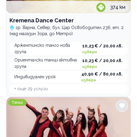
Гимнастика
374
км
Катерене
Kremena Dance Center
Спортни лагери и програми
гр. Варна, Север, бул. Цар Освободител 236, ет. 2
Спортна стрелба
(над магазин Зора, до Метро)
Плуване
Аржентинско танго нова
10,23 € / 20,00 лв.
група
избери
Тенис на корт
Ориенталски танци активна
10,23 € / 20,00 лв.
Зимни спортове
група
избери
Футбол
40,90 € / 80,00 лв.
Индивидуален урок
избери
По домовете
+ още
29
услуги
SALSA CLUB DESITA Варна
Танци