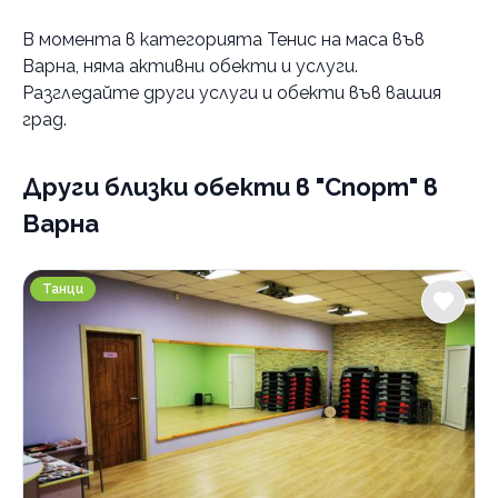
Градове
В момента в
категорията Тенис на маса във
София
Варна
, няма активни обекти и услуги.
Разгледайте други услуги и обекти във вашия
Услуги
град.
Тенис на маса
наем
Други близки обекти
в "Спорт" в
Категории
Варна
Бойни изкуства
Кондиционни тренировки
Kremena Dance Center
Танци
Групови тренировки
Тенис на маса
Шах
Бокс
Танци
Фитнес