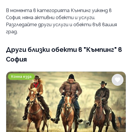
Градове
В момента в
категорията Къмпинг уикенд в
Благоевград
София
, няма активни обекти и услуги.
Разгледайте други услуги и обекти във вашия
Услуги
град.
Къмпинг
нощувка
Други близки обекти
в "Къмпинг" в
с рафтинг
София
уикенд
Конна база Нова Звезда
Категории
Конна езда
Хотели
Къмпинг
Културно исторически туризъм
По домовете