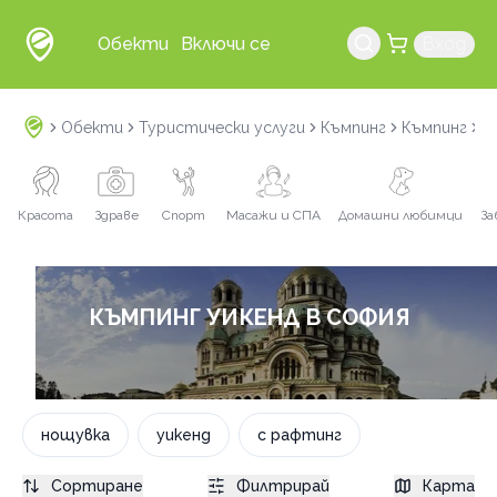
Обекти
Включи се
Вход
Обекти
Туристически услуги
Къмпинг
Къмпинг
у
Красота
Здраве
Спорт
Масажи и СПА
Домашни любимци
За
КЪМПИНГ УИКЕНД В СОФИЯ
нощувка
уикенд
с рафтинг
Сортиране
Филтрирай
Карта