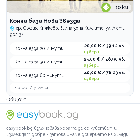
10
км
Конна база Нова Звезда
гр. София, Княжево, вилна зона Килиите, ул. Люти
дол 32
20,00 € / 39,12 лв.
Конна езда 20 минути
избери
25,00 € / 48,90 лв.
Конна езда 30 минути
избери
40,00 € / 78,23 лв.
Конна езда 60 минути
избери
+ още
12
услуги
Общо:
0
easybook.bg вдъхновява хората да се чувстват и
изглеждат добре - затова имаме доверието на хиляди