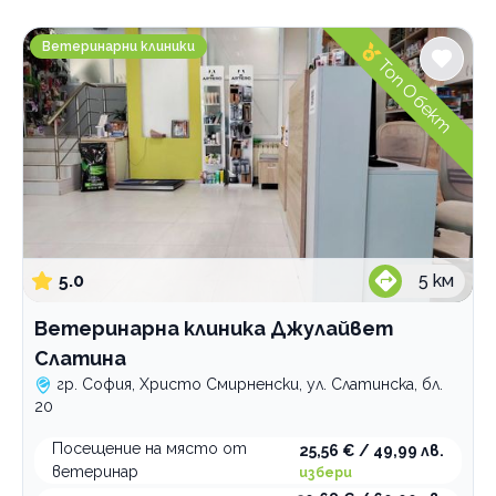
Градове
Ветеринарна клиника Джулайвет Слатина
София
Ветеринарни клиники
Топ Обект
Гоце Делчев
Дружба 1
Красно село
Люлин 10
Люлин 8
Надежда 2
Обеля
Суходол
5.0
5
км
Хладилника
Христо Смирненски
Ветеринарна клиника Джулайвет
Център
Слатина
Люлин 9
гр. София, Христо Смирненски, ул. Слатинска, бл.
Попово
20
Казичене
Перник
Посещение на място от
25,56 € / 49,99 лв.
ветеринар
избери
Услуги