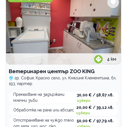
4
км
Ветеринарен център ZOO KING
гр. София, Красно село, ул. Княгиня Клементина, бл.
193, партер
Премахване на задържани
30,00 € / 58,67 лв.
млечни зъби
избери
20,00 € / 39,12 лв.
Обработка на рана или абсцес
избери
Отстраняване на чуждо тяло
50,00 € / 97,79 лв.
от лапа, ухо, нос, око
избери