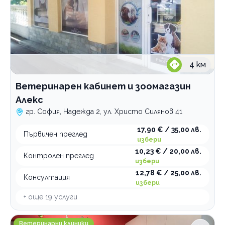
4
км
Ветеринарен кабинет и зоомагазин
Алекс
гр. София, Надежда 2, ул. Христо Силянов 41
17,90 € / 35,00 лв.
Първичен преглед
избери
10,23 € / 20,00 лв.
Контролен преглед
избери
12,78 € / 25,00 лв.
Консултация
избери
+ още
19
услуги
Ветеринарен център ZOO KING
Ветеринарни клиники