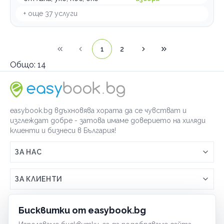
+ още
37
услуги
1
2
Общо:
14
easybook.bg вдъхновява хората да се чувстват и
изглеждат добре - затова имаме доверието на хиляди
клиенти и бизнеси в България!
ЗА НАС
Връзка с easybook.bg
ЗА КЛИЕНТИ
Как работи easybook
Общи условия
ЗА ТЪРГОВЦИ
Бисквитки от easybook.bg
Често задавани въпроси
Условия за ползване