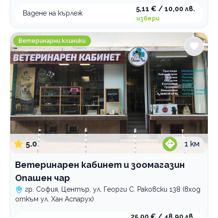
5,11 € / 10,00 лв.
Груминг
Вадене на кърлеж
избери
Ветеринарен кабинет и зоомагазин Опашен чар
По домовете
Ветеринарни клиники
5.0
1
км
Ветеринарен кабинет и зоомагазин
Опашен чар
гр. София, Център, ул. Георги С. Раковски 138 (вход
откъм ул. Хан Аспарух)
25,00 € / 48,90 лв.