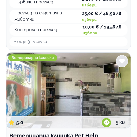
Първичен преглед
избери
Преглед на екзотични
25,00 € / 48,90 лв.
животни
избери
10,00 € / 19,56 лв.
Контролен преглед
избери
+ още
31
услуги
Ветеринарна клиника Pet Help
Ветеринарни клиники
5.0
5
км
Ветеринарна клиника Pet Help