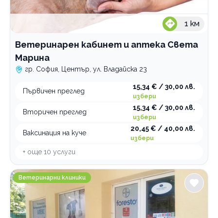
1
км
Ветеринарен кабинет и аптека Света
Марина
гр. София, Център, ул. Владайска 23
15,34 € / 30,00 лв.
Първичен преглед
избери
15,34 € / 30,00 лв.
Вторичен преглед
избери
20,45 € / 40,00 лв.
Ваксинация на куче
избери
+ още
10
услуги
Ветеринарен кабинет и зоомагазин Алекс
Ветеринарни клиники