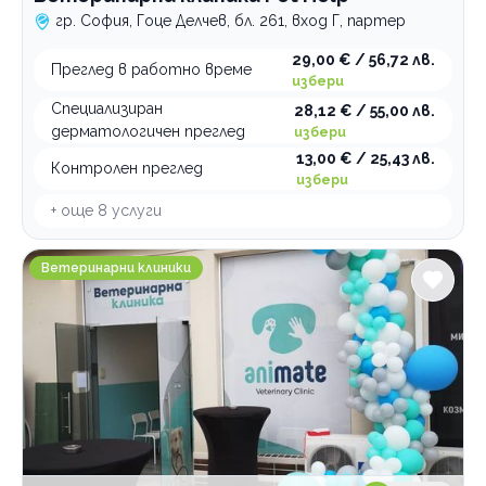
гр. София, Гоце Делчев, бл. 261, вход Г, партер
29,00 € / 56,72 лв.
Преглед в работно време
избери
Специализиран
28,12 € / 55,00 лв.
дерматологичен преглед
избери
13,00 € / 25,43 лв.
Контролен преглед
избери
+ още
8
услуги
Ветеринарна клиника Анимейт
Ветеринарни клиники