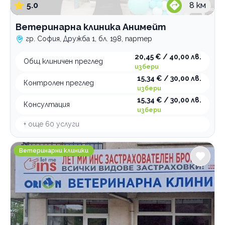
5.0
8
км
Ветеринарна клиника Анимейт
гр. София, Дружба 1, бл. 198, партер
20,45 € / 40,00 лв.
Общ клиничен преглед
избери
15,34 € / 30,00 лв.
Контролен преглед
избери
15,34 € / 30,00 лв.
Консултация
избери
+ още
60
услуги
Ветеринарна клиника ОРИОН
Ветеринарни клиники