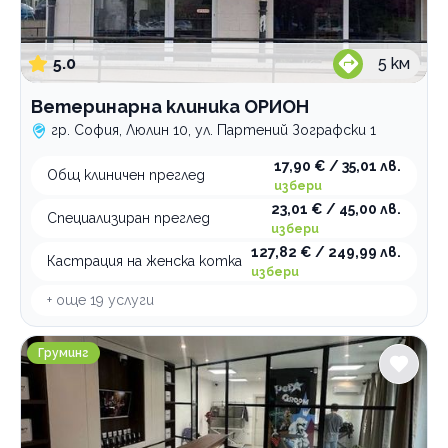
5.0
5
км
Ветеринарна клиника ОРИОН
гр. София, Люлин 10, ул. Партений Зографски 1
17,90 € / 35,01 лв.
Общ клиничен преглед
избери
23,01 € / 45,00 лв.
Специализиран преглед
избери
127,82 € / 249,99 лв.
Кастрация на женска котка
избери
+ още
19
услуги
Груминг салон Pet Star Groom
Груминг