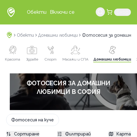
Обекти
Включи се
Вход
Обекти
Домашни любимци
Фотосесия за домашни 
Красота
Здраве
Спорт
Масажи и СПА
Домашни любимци
ФОТОСЕСИЯ ЗА ДОМАШНИ
ЛЮБИМЦИ В СОФИЯ
Фотосесия на куче
Сортиране
Филтрирай
Карта