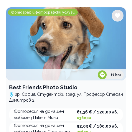
Градове
Best Friends Photo Studio
София
Фотограф и фотографски услуги
Студентски град
Услуги
Фотосесия на куче
услуги
Категории
Фотосесия за домашни любимци
6
км
Училище за кучета
Ветеринарни клиники
Best Friends Photo Studio
гр. София, Студентски град, ул. Професор Стефан
Грижа за домашни любимци
Димитров 2
Храна за домашни любимци
Фотосесия на домашен
61,36 € / 120,00 лв.
Хотел за домашни любимци
любимец Пакет Мини
избери
Груминг
Фотосесия на домашен
92,03 € / 180,00 лв.
любимец Пакет Стандарт
избери