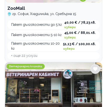
ZooMall
гр. София, Хладилника, ул. Сребърна 15
40,00 € / 78,23 лв.
Пакет дългокосмести до 5 кг
избери
45,00 € / 88,01 лв.
Пакет дългокосмести 5-10 кг
избери
Пакет дългокосмести 10-20
51,13 € / 100,00 лв.
кг
избери
+ още
22
услуги
Ветеринарен кабинет и зоомагазин Опашен чар
Ветеринарни клиники