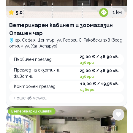
5.0
1
км
Ветеринарен кабинет и зоомагазин
Опашен чар
гр. София, Център, ул. Георги С. Раковски 138 (вход
откъм ул. Хан Аспарух)
25,00 € / 48,90 лв.
Първичен преглед
избери
Преглед на екзотични
25,00 € / 48,90 лв.
животни
избери
10,00 € / 19,56 лв.
Контролен преглед
избери
+ още
46
услуги
Ветеринарна клиника Pet Help
Ветеринарни клиники