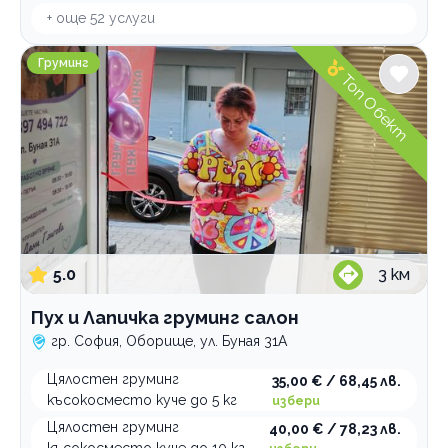
+ още
52
услуги
Пух и Лапичка груминг салон
Груминг
Топ Обект
5.0
3
км
Пух и Лапичка груминг салон
гр. София, Оборище, ул. Буная 31А
Цялостен груминг
35,00 € / 68,45 лв.
късокосместо куче до 5 кг
избери
Цялостен груминг
40,00 € / 78,23 лв.