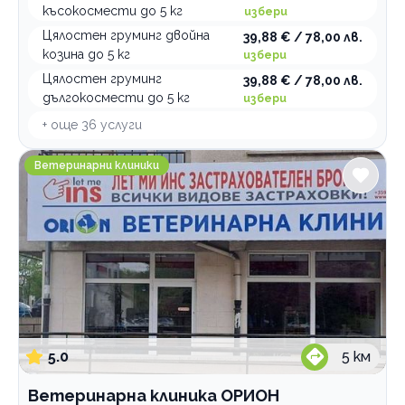
късокосмести до 5 кг
избери
Цялостен груминг двойна
39,88 € / 78,00 лв.
козина до 5 кг
избери
Цялостен груминг
39,88 € / 78,00 лв.
дългокосмести до 5 кг
избери
+ още
36
услуги
Ветеринарна клиника ОРИОН
Ветеринарни клиники
5.0
5
км
Ветеринарна клиника ОРИОН