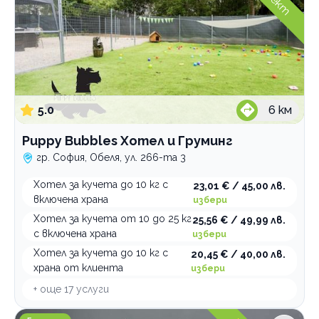
5.0
6
км
Puppy Bubbles Хотел и Груминг
гр. София, Обеля, ул. 266-та 3
Хотел за кучета до 10 кг с
23,01 € / 45,00 лв.
включена храна
избери
Хотел за кучета от 10 до 25 кг
25,56 € / 49,99 лв.
с включена храна
избери
Хотел за кучета до 10 кг с
20,45 € / 40,00 лв.
храна от клиента
избери
+ още
17
услуги
Pet Valley Груминг