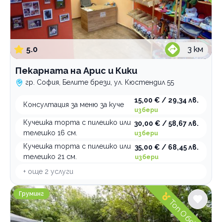
5.0
3
км
Пекарната на Арис и Кики
гр. София, Белите брези, ул. Кюстендил 55
15,00 € / 29,34 лв.
Консултация за меню за куче
избери
Кучешка торта с пилешко или
30,00 € / 58,67 лв.
телешко 16 см.
избери
Кучешка торта с пилешко или
35,00 € / 68,45 лв.
телешко 21 см.
избери
+ още
2
услуги
Puppy Bubbles Хотел и Груминг
Груминг
Топ Обект