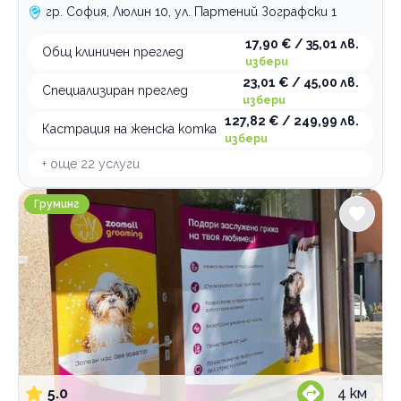
гр. София, Люлин 10, ул. Партений Зографски 1
17,90 € / 35,01 лв.
Общ клиничен преглед
избери
23,01 € / 45,00 лв.
Специализиран преглед
избери
127,82 € / 249,99 лв.
Кастрация на женска котка
избери
+ още
22
услуги
ZooMall
Груминг
5.0
4
км