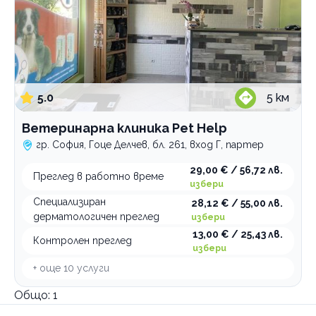
5.0
5
км
Ветеринарна клиника Pet Help
гр. София, Гоце Делчев, бл. 261, вход Г, партер
29,00 € / 56,72 лв.
Преглед в работно време
избери
Специализиран
28,12 € / 55,00 лв.
дерматологичен преглед
избери
13,00 € / 25,43 лв.
Контролен преглед
избери
+ още
10
услуги
Общо:
1