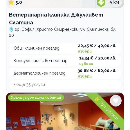
5.0
5
км
Ветеринарна клиника Джулайвет
Слатина
гр. София, Христо Смирненски, ул. Слатинска, бл.
20
20,45 € / 40,00 лв.
Общ клиничен преглед
избери
15,34 € / 30,00 лв.
Консултация с ветеринар
избери
30,68 € / 60,00 лв.
Дерматологичен преглед
избери
+ още
35
услуги
Пекарната на Арис и Кики
Храна за домашни любимци
Топ Обект