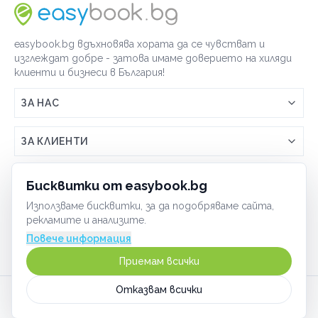
easybook.bg вдъхновява хората да се чувстват и
изглеждат добре - затова имаме доверието на хиляди
клиенти и бизнеси в България!
ЗА НАС
Връзка с easybook.bg
ЗА КЛИЕНТИ
Как работи easybook
Общи условия
ЗА ТЪРГОВЦИ
Бисквитки от easybook.bg
Често задавани въпроси
Условия за ползване
Използваме бисквитки, за да подобряваме сайта,
Включи бизнеса си
ОБЩИ
рекламите и анализите.
GDPR политика
Управлявай ефективно с easybook
Повече информация
Бисквитки
Сигурност
Приемам всички
Начин на плащане
Отказвам всички
Карта на сайта
©
2026
Всички права запазени.