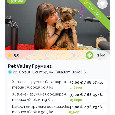
Груминг
Топ Обект
5.0
1
км
Pet Valley Груминг
гр. София, Център, ул. Панайот Волов 6
Хигиенен груминг йоркширски
30,00 € / 58,67 лв.
териер (йорки) до 5 кг
избери
Хигиенен груминг йоркширски
35,00 € / 68,45 лв.
териер (йорки) над 5 кг
избери
Цялостен груминг йоркширски
40,00 € / 78,23 лв.
териер (йорки) до 5 кг
избери