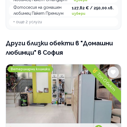
По домовете
Фотосесия на домашен
127,82 € / 250,00 лв.
любимец Пакет Премиум
избери
+ още
2
услуги
Други близки обекти
в "Домашни
любимци" в София
Ветеринарна клиника Джулайвет Слатина
Ветеринарни клиники
Топ Обект