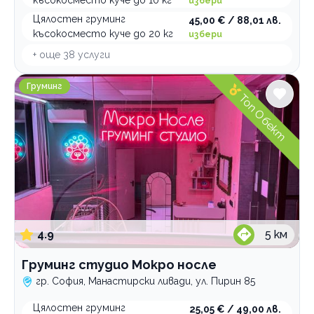
късокосместо куче до 10 кг
избери
Цялостен груминг
45,00 € / 88,01 лв.
късокосместо куче до 20 кг
избери
+ още
38
услуги
Груминг студио Мокро носле
Груминг
Топ Обект
4.9
5
км
Груминг студио Мокро носле
гр. София, Манастирски ливади, ул. Пирин 85
Цялостен груминг
25,05 € / 49,00 лв.