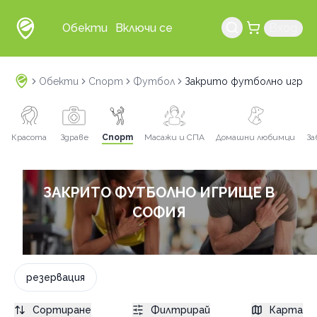
Обекти
Включи се
Вход
Обекти
Спорт
Футбол
Закрито футболно игрищ
Красота
Здраве
Спорт
Масажи и СПА
Домашни любимци
За
ЗАКРИТО ФУТБОЛНО ИГРИЩЕ В
СОФИЯ
резервация
Сортиране
Филтрирай
Карта