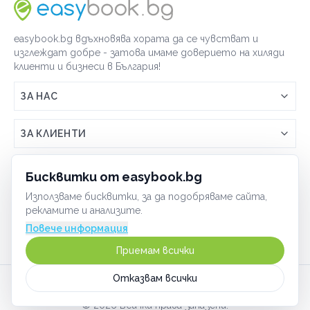
Шах
Бокс
easybook.bg вдъхновява хората да се чувстват и
Танци
изглеждат добре - затова имаме доверието на хиляди
Фитнес
клиенти и бизнеси в България!
Гимнастика
ЗА НАС
Катерене
Връзка с easybook.bg
Спортни лагери и програми
ЗА КЛИЕНТИ
Как работи easybook
Спортна стрелба
Общи условия
ЗА ТЪРГОВЦИ
Бисквитки от easybook.bg
Плуване
Често задавани въпроси
Условия за ползване
Използваме бисквитки, за да подобряваме сайта,
Включи бизнеса си
Тенис на корт
ОБЩИ
рекламите и анализите.
GDPR политика
Зимни спортове
Управлявай ефективно с easybook
Повече информация
Бисквитки
Футбол
Сигурност
Приемам всички
Начин на плащане
По домовете
Отказвам всички
Карта на сайта
©
2026
Всички права запазени.