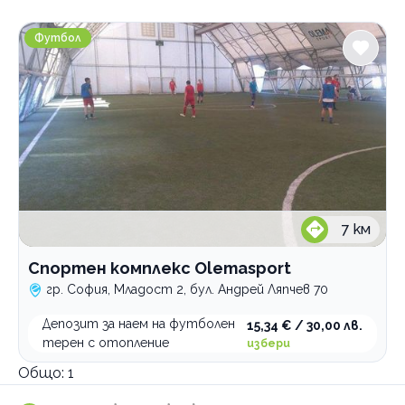
Градове
Спортен комплекс Olemasport
София
Футбол
Mладост 2
Услуги
Джитбол
Закрито футболно игрище
резервация
резервация
Открито футболно игрище
7
км
резервация
Категории
Спортен комплекс Olemasport
Бойни изкуства
гр. София, Младост 2, бул. Андрей Ляпчев 70
Кондиционни тренировки
Депозит за наем на футболен
15,34 € / 30,00 лв.
терен с отопление
избери
Групови тренировки
Общо:
1
Тенис на маса