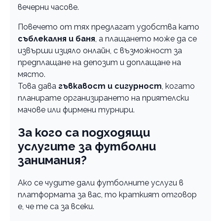
вечерни часове.
Повечето от тях предлагат удобства като
съблекалня и баня
, а плащането може да се
извърши изцяло онлайн, с възможност за
предплащане на депозит и доплащане на
място.
Това дава
гъвкавост и сигурност
, когато
планирате организирането на приятелски
мачове или фирмени турнири.
За кого са подходящи
услугите за футболни
занимания?
Ако се чудите дали футболните услуги в
платформата за вас, то краткият отговор
е, че те са за всеки.