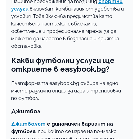
Нашите предложения за този вид
спортни
услуги
включват комбинация от удобства и
условия. Това включва предимства като
качествени настилки, съблекални,
осветление и професионална мрежа, за да
можете да играете в безопасна и приятна
обстановка.
Какви футболни услуги ще
откриете в easybook.bg?
Платформата еasybook.bg събира на едно
място различни опции за игра и тренировки
по футбол.
Джитбол
Джитболът
е динамичен вариант на
футбола
, при който се играе на по-малко
поле и с ограничени правила, стимулиращи