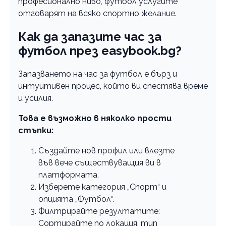
професионално ниво, футбол услугите
отговарят на всяко спортно желание.
Как да запазите час за
футбол през еasybook.bg?
Запазването на час за футбол е бърз и
интуитивен процес, който ви спестява време
и усилия.
Това е възможно в няколко прости
стъпки:
Създайте нов профил или влезте
във вече съществуващия ви в
платформата.
Изберете категория „Спорт“ и
опцията „Футбол“.
Филтрирайте резултатите:
Сортирайте по локация, тип