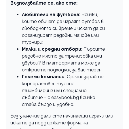
Възползвайте се, ако сте:
Любители на футбола:
Всички,
които обичат да играят футбол в
свободното си време и искат да си
организират редовни мачове или
турнири;
Малки и средни отбори:
Търсите
редовно място за тренировка или
двубои? В платформата може да
откриете подходящ за вас терен;
Големи компании:
Организирайте
корпоративен турнир,
тиймбилдинг или специално
събитие – с еasybook.bg всичко
става бързо и удобно.
Без значение дали сте начинаещи играчи или
искате да поддържате форма на