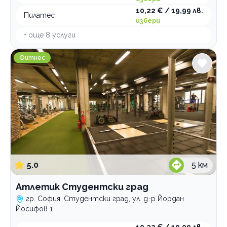
10,22 € / 19,99 лв.
Пилатес
избери
+ още
8
услуги
Атлетик Студентски град
Фитнес
5.0
5
км
Атлетик Студентски град
гр. София, Студентски град, ул. д-р Йордан
Йосифов 1