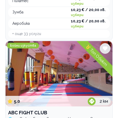
Пилатес
избери
10,23 € / 20,00 лв.
Зумба
избери
10,23 € / 20,00 лв.
Аеробика
избери
+ още
33
услуги
ABC FIGHT CLUB
Бойни изкуства
Топ Обект
5.0
2
км
ABC FIGHT CLUB