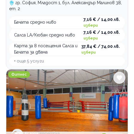
гр. София, Младост 1, бул. Александър Малинов 38,
ет. 2
7,16 € / 14,00 лв.
Бачата средно ниво
избери
7,16 € / 14,00 лв.
Салса LA/Кюбан средно ниво
избери
Карта за 8 посещения Салса и
37,84 € / 74,00 лв.
Бачата за двама
избери
+ още
5
услуги
Фитнес СЛАВИЯ СПОРТЕС
Фитнес