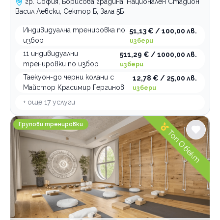
гр. София, Борисова градина, Национален Стадион
Васил Левски, Сектор Б, Зала 5Б
Индивидуална тренировка по
51,13 € / 100,00 лв.
избор
избери
11 индивидуални
511,29 € / 1000,00 лв.
тренировки по избор
избери
Таекуон-до черни колани с
12,78 € / 25,00 лв.
Майстор Красимир Гергинов
избери
+ още
17
услуги
Център за здравословен живот Vita Rama
Групови тренировки
Топ Обект