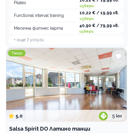
10,22 € / 19,99 лв.
Pilates
избери
10,22 € / 19,99 лв.
Functional interval training
избери
40,90 € / 79,99 лв.
Месечна фитнес карта
избери
+ още
7
услуги
Salsa Spirit DO Латино танци
Танци
5.0
5
км
Salsa Spirit DO Латино танци