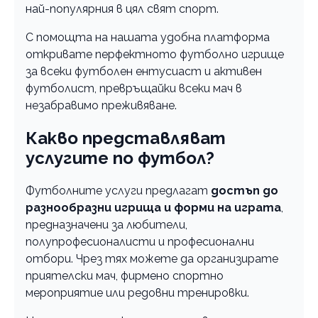
най-популярния в цял свят спорт.
С помощта на нашата удобна платформа
откривате перфектното футболно игрище
за всеки футболен ентусиаст и активен
футболист, превръщайки всеки мач в
незабравимо преживяване.
Какво представляват
услугите по футбол?
Футболните услуги предлагат
достъп до
разнообразни игрища и форми на играта
,
предназначени за любители,
полупрофесионалисти и професионални
отбори. Чрез тях можете да организирате
приятелски мач, фирмено спортно
мероприятие или редовни тренировки.