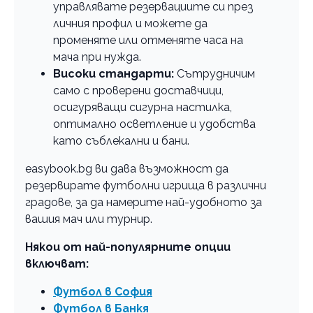
управлявате резервациите си през
личния профил и можете да
променяте или отменяте часа на
мача при нужда.
Високи стандарти:
Сътрудничим
само с проверени доставчици,
осигуряващи сигурна настилка,
оптимално осветление и удобства
като съблекални и бани.
easybook.bg ви дава възможност да
резервирате футболни игрища в различни
градове, за да намерите най-удобното за
вашия мач или турнир.
Някои от най-популярните опции
включват:
Футбол в София
Футбол в Банкя