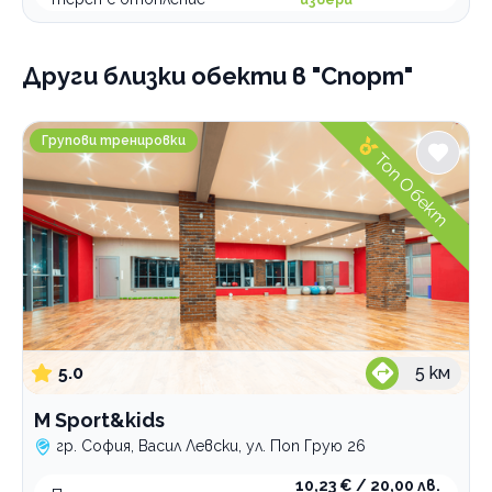
Други близки обекти
в "Спорт"
M Sport&kids
Групови тренировки
Топ Обект
5.0
5
км
M Sport&kids
гр. София, Васил Левски, ул. Поп Грую 26
10,23 € / 20,00 лв.