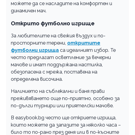
можете да се насладите на комфортен и
динамичен мач.
Открито футболно игрище
За любителите на свежия въздух и по-
просторните терени,
откритите
футболни игрища
са идеалният избор. Те
често предлагат осветление за вечерни
мачове и имат поддържана настилка,
обезопасена с мрежа, поставена на
определена височина.
Наличието на съблекални и баня прави
преживяването още по-приятно, особено за
по-дълги турнири или приятелски мачове.
В еasybook.bg често ще откриете игрища,
които можете да запазите за няколко часа –
било то по-рано през деня или в по-късните