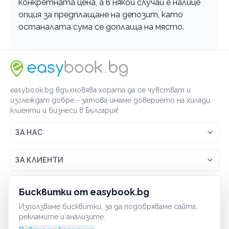
конкретната цена, а в някои случаи е налице
опция за предплащане на депозит, като
останалата сума се доплаща на място.
easybook.bg вдъхновява хората да се чувстват и
изглеждат добре - затова имаме доверието на хиляди
клиенти и бизнеси в България!
ЗА НАС
Връзка с easybook.bg
ЗА КЛИЕНТИ
Как работи easybook
Общи условия
ЗА ТЪРГОВЦИ
Бисквитки от easybook.bg
Често задавани въпроси
Условия за ползване
Използваме бисквитки, за да подобряваме сайта,
Включи бизнеса си
ОБЩИ
рекламите и анализите.
GDPR политика
Управлявай ефективно с easybook