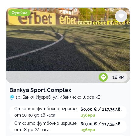
Градове
Bankya Sport Complex
София
Футбол
Банкя
Услуги
Джитбол
Закрито футболно игрище
резервация
Открито футболно игрище
резервация
резервация
Категории
12
км
Бойни изкуства
Bankya Sport Complex
Кондиционни тренировки
гр. Банкя, Изгрев, ул. Иванянско шосе 3Б
Групови тренировки
Открито футболно игрище
60,00 € / 117,35 лв.
Тенис на маса
от 10:30 до 18 часа
избери
Открито футболно игрище
60,00 € / 117,35 лв.
Шах
от 18 до 22 часа
избери
Бокс