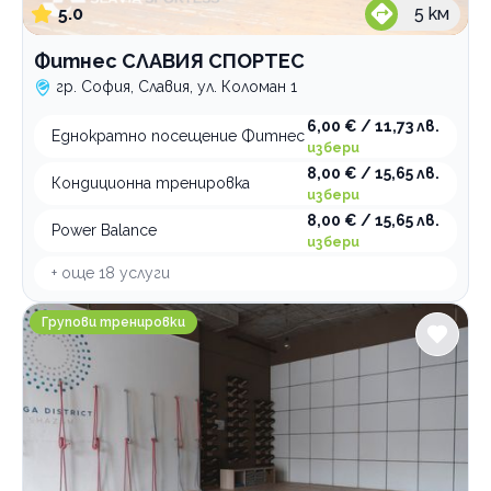
5.0
5
км
Фитнес СЛАВИЯ СПОРТЕС
гр. София, Славия, ул. Коломан 1
6,00 € / 11,73 лв.
Еднократно посещение Фитнес
избери
8,00 € / 15,65 лв.
Кондиционна тренировка
избери
8,00 € / 15,65 лв.
Power Balance
избери
+ още
18
услуги
Yoga District Шазам
Групови тренировки