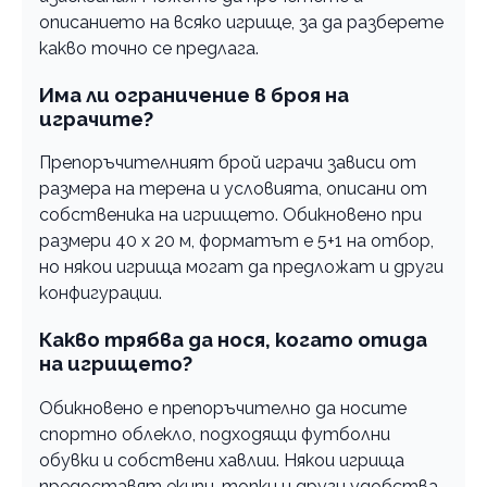
описанието на всяко игрище, за да разберете
какво точно се предлага.
Има ли ограничение в броя на
играчите?
Препоръчителният брой играчи зависи от
размера на терена и условията, описани от
собственика на игрището. Обикновено при
размери 40 х 20 м, форматът е 5+1 на отбор,
но някои игрища могат да предложат и други
конфигурации.
Какво трябва да нося, когато отида
на игрището?
Обикновено е препоръчително да носите
спортно облекло, подходящи футболни
обувки и собствени хавлии. Някои игрища
предоставят екипи, топки и други удобства,