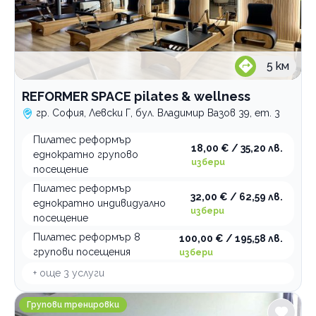
5
км
REFORMER SPACE pilates & wellness
гр. София, Левски Г, бул. Владимир Вазов 39, ет. 3
Пилатес реформър
18,00 € / 35,20 лв.
еднократно групово
избери
посещение
Пилатес реформър
32,00 € / 62,59 лв.
еднократно индивидуално
избери
посещение
Пилатес реформър 8
100,00 € / 195,58 лв.
групови посещения
избери
+ още
3
услуги
Спортен клуб Актив Спорт
Групови тренировки