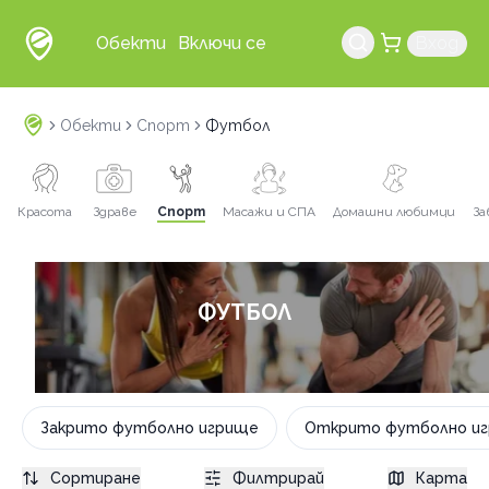
Обекти
Включи се
Вход
Обекти
Спорт
Футбол
Красота
Здраве
Спорт
Масажи и СПА
Домашни любимци
За
ФУТБОЛ
Закрито футболно игрище
Открито футболно и
Сортиране
Филтрирай
Карта