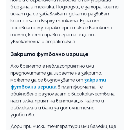
бързина и техника. Подходящ е за хора, които
искат да се забавляват, докато развиват
контрола си върху топката. Една от
основните му характеристики е високото
темпо, което прави играта още по-
увлекателна и атрактивна.
Закрито футболно игрище
Ако времето е неблагоприятно или
предпочитате да играете на закрито,
можете да се възползвате от
закрити
футболни игрища
в платформата. Те
обикновено разполагат с висококачествена
настилка, приятна вентилация, както и
съблекални и бани за допълнително
удобство.
Дори при ниски температури или валежи, ще