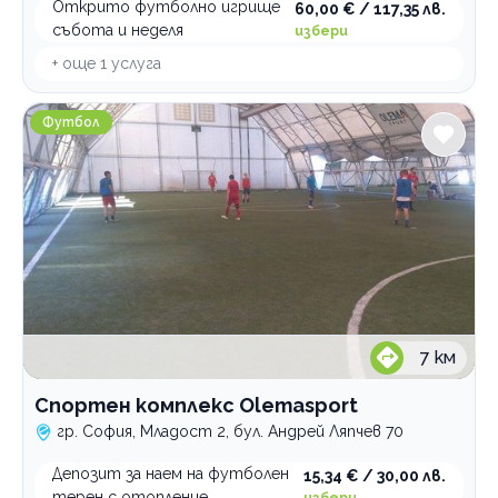
Открито футболно игрище
60,00 € / 117,35 лв.
Танци
събота и неделя
избери
+ още
1
услуга
Фитнес
Гимнастика
Спортен комплекс Olemasport
Футбол
Катерене
Спортни лагери и програми
Спортна стрелба
Плуване
Тенис на корт
Зимни спортове
Футбол
7
км
Спортен комплекс Olemasport
По домовете
гр. София, Младост 2, бул. Андрей Ляпчев 70
Депозит за наем на футболен
15,34 € / 30,00 лв.
терен с отопление
избери