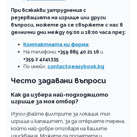
При всякакви затруднения с
резервацията на игрище или други
въпроси, можете да се свържете с нас в
делнични дни между 09:00 и 18:00 часа през:
Контактната ни форма
;
На телефони:
+359 885 40 21 16
и
+359 2 4241335
По имейл:
contact@easybook.bg
Често задавани въпроси
Как да избера най-подходящото
игрище за моя отбор?
Използвайте филтрите за локация, тип
игрище и капацитет, за да откриете терена,
който най-добре отговаря на вашите
изисквания. Можете да прочетете и