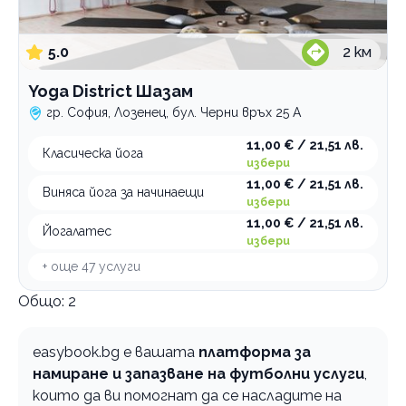
5.0
2
км
Yoga District Шазам
гр. София, Лозенец, бул. Черни връх 25 А
11,00 € / 21,51 лв.
Класическа йога
избери
11,00 € / 21,51 лв.
Виняса йога за начинаещи
избери
11,00 € / 21,51 лв.
Йогалатес
избери
+ още
47
услуги
Общо:
2
easybook.bg е вашата
платформа за
намиране и запазване на футболни услуги
,
които да ви помогнат да се насладите на