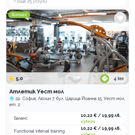
+ още
25
услуги
Атлетик Уест мол
Фитнес
5.0
4
км
Атлетик Уест мол
гр. София, Люлин 7, бул. Царица Йоанна 15, Уест мол,
ет. 2
10,22 € / 19,99 лв.
Баланс
избери
10,22 € / 19,99 лв.
Functional interval training
избери