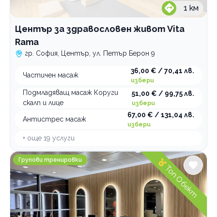
1
км
Център за здравословен живот Vita
Rama
гр. София, Център, ул. Петър Берон 9
36,00 € / 70,41 лв.
Частичен масаж
избери
Подмладяващ масаж Коруги
51,00 € / 99,75 лв.
скалп и лице
избери
67,00 € / 131,04 лв.
Антистрес масаж
избери
+ още
19
услуги
REFORMER SPACE pilates & wellness
Групови тренировки
Топ Обект