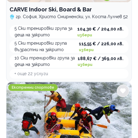
Пейнтбол
CARVE Indoor Ski, Board & Bar
гр. София, Христо Смирненски, ул. Коста Лулчев 52
Партита и тиймбилдинг
Еърсофт
5 Ски тренировки група за
104,30 € / 204,00 лв.
деца на закрито
избери
Колоездене
5 Ски тренировки група
115,55 € / 226,00 лв.
Шоу програми
възрастни на закрито
избери
Настолни игри
10 Ски тренировки група за
188,67 € / 369,00 лв.
деца на закрито
избери
Конна езда
+ още
22
услуги
Ескейп стаи
rafting.bg
Екстремни спортове
По домовете