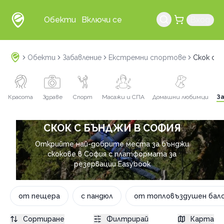
Обекти
Включи се
Вход
Обекти
Забавление
Екстремни спортове
Скок с 
Красота
Здраве
Спорт
Масажи и СПА
Домашни любимци
З
СКОК С БЪНДЖИ В СОФИЯ
Открийте най-добрите места за бънджи
скокове в София с платформата за
резервации Easybook
от пещера
с пандюл
от топловъздушен бал
Сортиране
Филтрирай
Карта