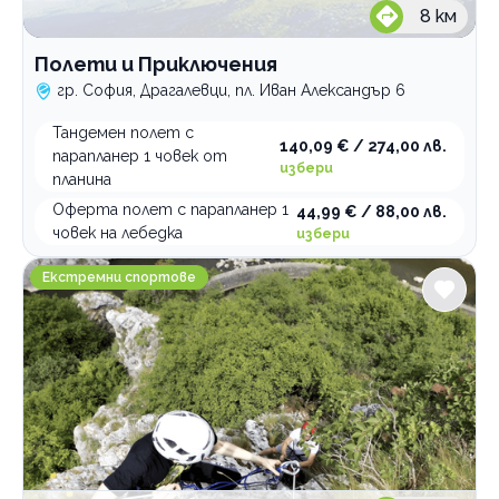
8
км
Полети и Приключения
гр. София, Драгалевци, пл. Иван Александър 6
Тандемен полет с
140,09 € / 274,00 лв.
парапланер 1 човек от
избери
планина
Оферта полет с парапланер 1
44,99 € / 88,00 лв.
човек на лебедка
избери
OkGuideinc
Екстремни спортове