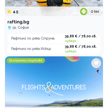
4.5
0
км
rafting.bg
гр. София
39,88 € / 78,00 лв.
Рафтинг по река Струма
избери
39,88 € / 78,00 лв.
Рафтинг по река Искър
избери
Полети и Приключения
Екстремни спортове