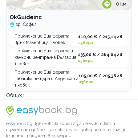
0
км
OkGuideinc
гр. София
Приключение Виа ферата
110,00 € / 215,14 лв.
връх Мальовица 1 човек
избери
Приключение Виа ферата и
135,00 € / 264,04 лв.
каньони централна България
избери
1 човек
Приключение Виа ферата
105,00 € / 205,36 лв.
Табашка пещера и Ледницата
избери
1 човек
Общо:
1
easybook.bg вдъхновява хората да се чувстват и
изглеждат добре - затова имаме доверието на хиляди
клиенти и бизнеси в България!