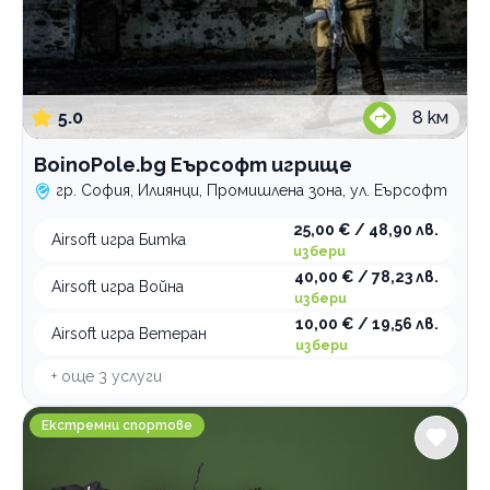
5.0
8
км
BoinoPole.bg Еърсофт игрище
гр. София, Илиянци, Промишлена зона, ул. Еърсофт
25,00 € / 48,90 лв.
Airsoft игра Битка
избери
40,00 € / 78,23 лв.
Airsoft игра Война
избери
10,00 € / 19,56 лв.
Airsoft игра Ветеран
избери
+ още
3
услуги
АХ Спорт
Екстремни спортове