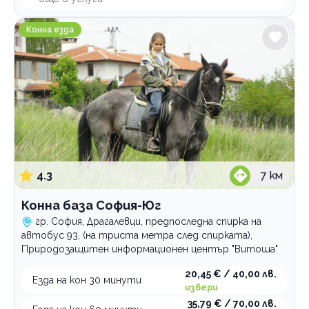
Конна база София-Юг
Конна езда
4.3
7
км
Конна база София-Юг
гр. София, Драгалевци, предпоследна спирка на
автобус 93, (на триста метра след спирката),
Природозащитен информационен център "Витоша"
20,45 € / 40,00 лв.
Езда на кон 30 минути
избери
35,79 € / 70,00 лв.