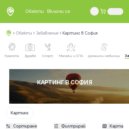
Обекти
Включи се
Вход
Обекти
Забавление
Картинг в София
Красота
Здраве
Спорт
Масажи и СПА
Домашни любимци
З
КАРТИНГ В СОФИЯ
Картинг
Сортиране
Филтрирай
Карта