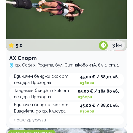
5.0
3
км
АХ Спорт
гр. София, Редута, бул. Ситняково 41А, бл. 1, ет. 1
Единичен бънджи скок от
45,00 € / 88,01 лв.
пещера Проходна
избери
Тандемен бънджи скок от
95,00 € / 185,80 лв.
пещера Проходна
избери
Единичен бънджи скок от
45,00 € / 88,01 лв.
Виадукти до гр. Клисура
избери
+ още
25
услуги
rafting.bg