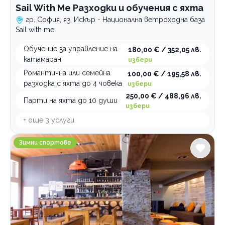
Sail With Me Разходки и обучения с яхта
гр. София, яз. Искър - Национална ветроходна база
Sail with me
Обучение за управление на
180,00 € / 352,05 лв.
катамаран
избери
Романтична или семейна
100,00 € / 195,58 лв.
разходка с яхта до 4 човека
избери
250,00 € / 488,96 лв.
Парти на яхта до 10 души
избери
+ още
3
услуги
CARVE Indoor Ski, Board & Bar
Зимни спортове