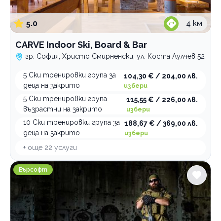
5.0
4
км
CARVE Indoor Ski, Board & Bar
гр. София, Христо Смирненски, ул. Коста Лулчев 52
5 Ски тренировки група за
104,30 € / 204,00 лв.
деца на закрито
избери
5 Ски тренировки група
115,55 € / 226,00 лв.
възрастни на закрито
избери
10 Ски тренировки група за
188,67 € / 369,00 лв.
деца на закрито
избери
+ още
22
услуги
BoinoPole.bg Еърсофт игрище
Еърсофт