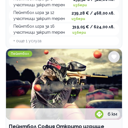
участници закрит терен
избери
Пейнтбол игра за 12
239,28 € / 468,00 лв.
участници закрит терен
избери
Пейнтбол игра за 16
319,05 € / 624,00 лв.
участници закрит терен
избери
+ още
1
услуга
Пейнтбол София Открито игрище
Пейнтбол
6
км
Пейнтбол София Открито игрище