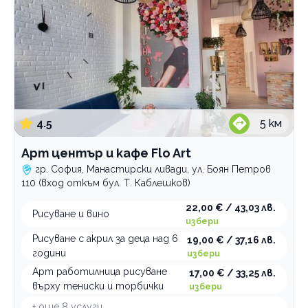
4.5
5
км
Арт център и кафе Flo Art
гр. София, Манастирски ливади, ул. Боян Петров
110 (вход откъм бул. Т. Каблешков)
22,00 € / 43,03 лв.
Рисуване и вино
избери
Рисуване с акрил за деца над 6
19,00 € / 37,16 лв.
години
избери
Арт работилница рисуване
17,00 € / 33,25 лв.
върху тениски и торбички
избери
+ още
8
услуги