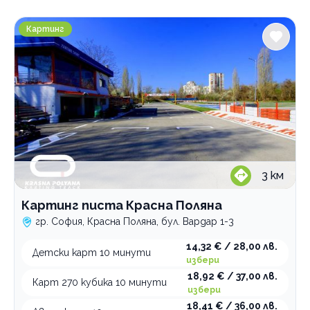
Градове
Картинг писта Красна Поляна
София
Картинг
Красна поляна
Услуги
Картинг
за възрастни
Категории
за деца
Картинг
3
км
Детски центрове
Водни приключения
Картинг писта Красна Поляна
гр. София, Красна Поляна, бул. Вардар 1-3
Екстремни спортове
Пейнтбол
14,32 € / 28,00 лв.
Детски карт 10 минути
избери
Партита и тиймбилдинг
18,92 € / 37,00 лв.
Карт 270 кубика 10 минути
Еърсофт
избери
18,41 € / 36,00 лв.