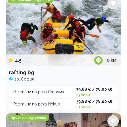
Екстремни спортове
4.5
0
км
rafting.bg
гр. София
39,88 € / 78,00 лв.
Рафтинг по река Струма
избери
39,88 € / 78,00 лв.
Рафтинг по река Искър
избери
Арт център и кафе Flo Art
Приложни изкуства