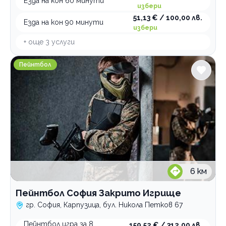
Езда на кон 60 минути
избери
51,13 € / 100,00 лв.
Езда на кон 90 минути
избери
+ още
3
услуги
Пейнтбол София Закрито Игрище
Пейнтбол
6
км
Пейнтбол София Закрито Игрище
гр. София, Карпузица, бул. Никола Петков 67
Пейнтбол игра за 8
159,52 € / 312,00 лв.