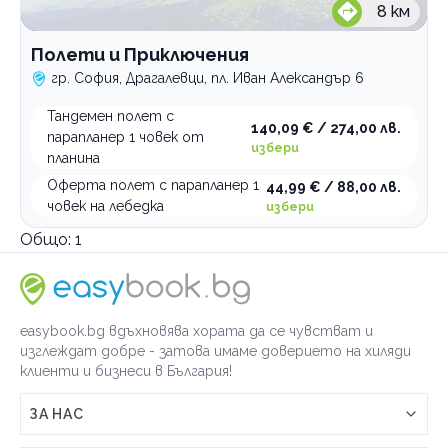
8
км
Полети и Приключения
гр. София, Драгалевци, пл. Иван Александър 6
Тандемен полет с
140,09 € / 274,00 лв.
парапланер 1 човек от
избери
планина
Оферта полет с парапланер 1
44,99 € / 88,00 лв.
човек на лебедка
избери
Общо:
1
easybook.bg вдъхновява хората да се чувстват и
изглеждат добре - затова имаме доверието на хиляди
клиенти и бизнеси в България!
ЗА НАС