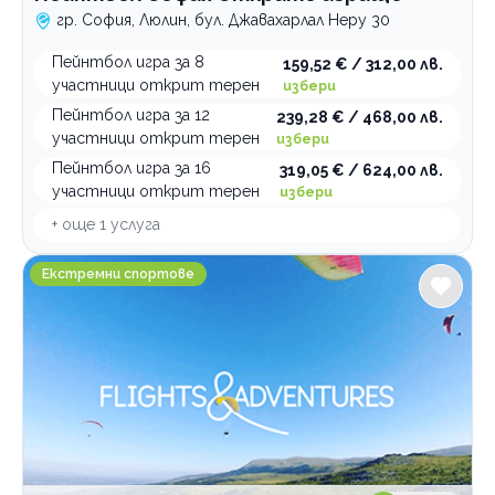
гр. София, Люлин, бул. Джавахарлал Неру 30
Пейнтбол игра за 8
159,52 € / 312,00 лв.
участници открит терен
избери
Пейнтбол игра за 12
239,28 € / 468,00 лв.
участници открит терен
избери
Пейнтбол игра за 16
319,05 € / 624,00 лв.
участници открит терен
избери
+ още
1
услуга
Полети и Приключения
Екстремни спортове