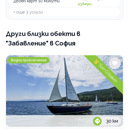
Колоездене
Двоен карт 10 минути
избери
Шоу програми
+ още
3
услуги
Настолни игри
Конна езда
Други близки обекти
в
Ескейп стаи
"Забавление" в София
По домовете
Sail With Me Разходки и обучения с яхта
Водни приключения
Топ Обект
30
км