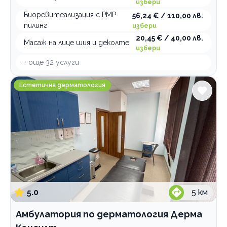
избери
Биоревитеализация с PMP
56,24 € / 110,00 лв.
пилинг
избери
20,45 € / 40,00 лв.
Масаж на лице шия и деколте
избери
+ още
32
услуги
Амбулатория по дерматология Дерма Консулт
Естетична дерматология
5.0
5
км
Амбулатория по дерматология Дерма