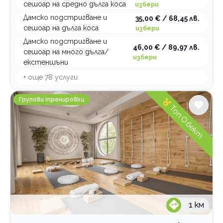
сешоар на средно дълга коса
избери
Дамско подстригване и
35,00 € / 68,45 лв.
сешоар на дълга коса
избери
Дамско подстригване и
46,00 € / 89,97 лв.
сешоар на много дълга/
избери
екстеншъни
+ още
78
услуги
Център за здравословен живот Vita Rama
Групови тренировки
Топ Обект
1
км