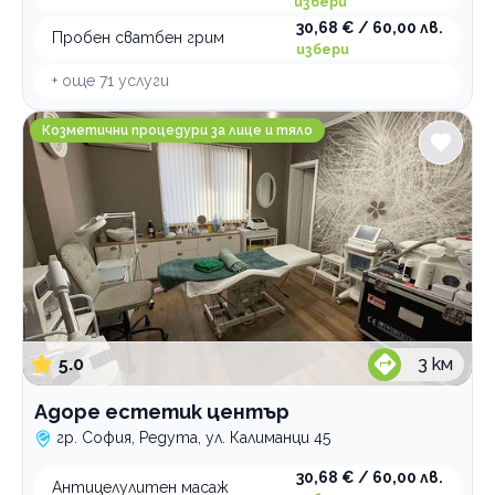
избери
30,68 € / 60,00 лв.
Пробен сватбен грим
избери
+ още
71
услуги
Адоре естетик център
Козметични процедури за лице и тяло
5.0
3
км
Адоре естетик център
гр. София, Редута, ул. Калиманци 45
30,68 € / 60,00 лв.
Aнтицелулитен масаж