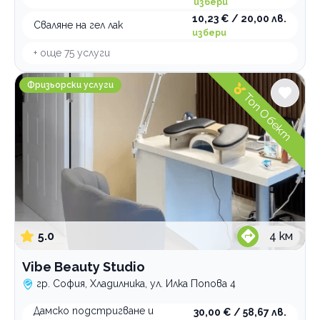
избери
10,23 € / 20,00 лв.
Сваляне на гел лак
избери
+ още
75
услуги
Vibe Beauty Studio
Фризьорски услуги
Топ Обект
5.0
4
км
Vibe Beauty Studio
гр. София, Хладилника, ул. Илка Попова 4
Дамско подстригване и
30,00 € / 58,67 лв.