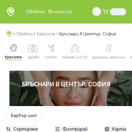
Обекти
Включи се
Вход
Обекти
Красота
Бръснари в Център, София
Красота
Здраве
Спорт
Масажи и СПА
Домашни любимци
З
БРЪСНАРИ В ЦЕНТЪР, СОФИЯ
Барбър шоп
Сортиране
Филтрирай
Карта