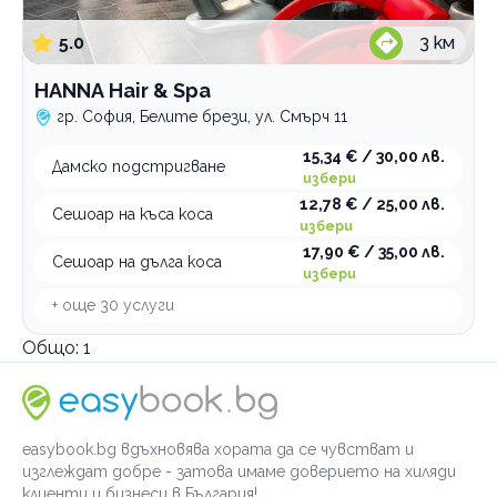
5.0
3
км
HANNА Hair & Spa
гр. София, Белите брези, ул. Смърч 11
15,34 € / 30,00 лв.
Дамско подстригване
избери
12,78 € / 25,00 лв.
Сешоар на къса коса
избери
17,90 € / 35,00 лв.
Сешоар на дълга коса
избери
+ още
30
услуги
Общо:
1
easybook.bg вдъхновява хората да се чувстват и
изглеждат добре - затова имаме доверието на хиляди
клиенти и бизнеси в България!