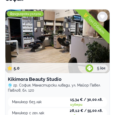
Маникюр и педикюр
Kikimora Beauty Studio
Професионални курсове
Фризьорски услуги
Топ Обект
По домовете
Изчисти
5.0
5
км
Kikimora Beauty Studio
гр. София, Манастирски ливади, ул. Майор Павел
Павлов, бл. 120
15,34 € / 30,00 лв.
Маникюр без лак
избери
28,12 € / 55,00 лв.
Маникюр с гел лак