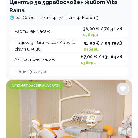
Център за здравословен живот Vita
Rama
гр. София, Център, ул. Петър Берон 9
36,00 € / 70,41 лв.
Частичен масаж
избери
Подмладяващ масаж Коруги
51,00 € / 99,75 лв.
скалп и лице
избери
67,00 € / 131,04 лв.
Антистрес масаж
избери
+ още
19
услуги
Стоматологична клиника Dental Design София
Стоматологични услуги