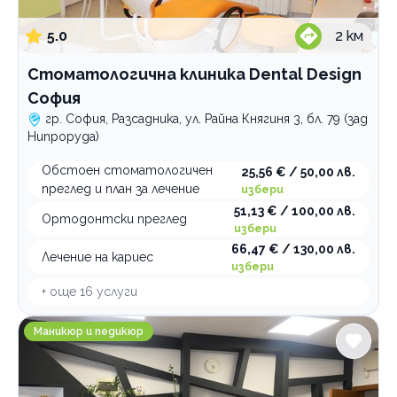
5.0
2
км
Стоматологична клиника Dental Design
София
гр. София, Разсадника, ул. Райна Княгиня 3, бл. 79 (зад
Нипроруда)
Обстоен стоматологичен
25,56 € / 50,00 лв.
преглед и план за лечение
избери
51,13 € / 100,00 лв.
Ортодонтски преглед
избери
66,47 € / 130,00 лв.
Лечение на кариес
избери
+ още
16
услуги
Студио за красота Stanislava Valentinova
Маникюр и педикюр