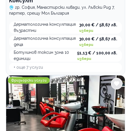
Консулт
гр. София, Манастирски ливади, ул. Лъвски Рид 7,
партер, срещу Мол България
Дерматологична консултация
30,00 € / 58,67 лв.
възрастни
избери
Дерматологична консултация
30,00 € / 58,67 лв.
деца
избери
Ботулинов токсин зона 10
51,13 € / 100,00 лв.
единици
избери
+ още
7
услуги
HANNА Hair & Spa
Фризьорски услуги