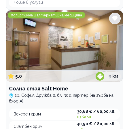
+ още
6
услуги
Солна стая Salt Home
Холистична и алтернативна медицина
5.0
9
км
Солна стая Salt Home
гр. София, Дружба 2, бл. 302, партер (на гърба на
вход А)
30,68 € / 60,00 лв.
Вечерен грим
избери
40,90 € / 80,00 лв.
Сватбен грим