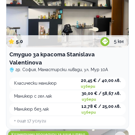
5.0
5
км
Студио за красота Stanislava
Valentinova
гр. София, Манастирски ливади, ул. Мур 10А
20,45 € / 40,00 лв.
Класически маникюр
избери
30,00 € / 58,67 лв.
Маникюр с гел лак
избери
12,78 € / 25,00 лв.
Маникюр без лак
избери
+ още
17
услуги
Skeyndor Institute Bulgaria
Козметични процедури за лице и тяло