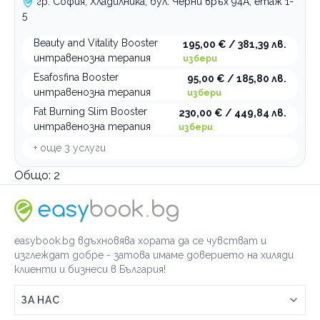
гр. София, Хладилника, бул. Черни връх 94A, етаж 1-
5
Beauty and Vitality Booster
195,00 € / 381,39 лв.
интравенозна терапия
избери
Esafosfina Booster
95,00 € / 185,80 лв.
интравенозна терапия
избери
Fat Burning Slim Booster
230,00 € / 449,84 лв.
интравенозна терапия
избери
+ още
3
услуги
Общо:
2
easybook.bg вдъхновява хората да се чувстват и
изглеждат добре - затова имаме доверието на хиляди
клиенти и бизнеси в България!
ЗА НАС