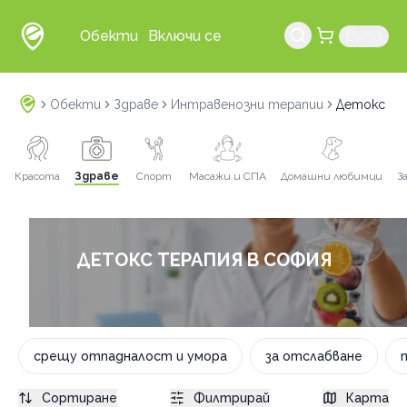
Обекти
Включи се
Вход
Обекти
Здраве
Интравенозни терапии
Детокс те
Красота
Здраве
Спорт
Масажи и СПА
Домашни любимци
З
ДЕТОКС ТЕРАПИЯ В СОФИЯ
срещу отпадналост и умора
за отслабване
Сортиране
Филтрирай
Карта