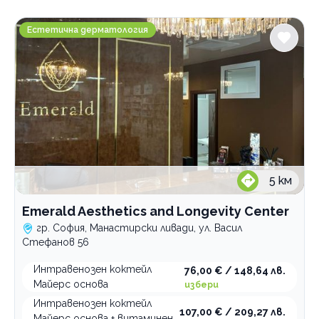
Градове
Emerald Aesthetics and Longevity Center
София
Естетична дерматология
Манастирски ливади
Хладилника
Хасково
Услуги
Анти ейдж терапии
Витамини и минерали
регенерация на кожата
Детокс терапии
L-Arginine
5
км
L-Carnitine
за отслабване
Emerald Aesthetics and Longevity Center
L-мелатонин
против махмурлук
гр. София, Манастирски ливади, ул. Васил
L-триптофан
срещу отпадналост и умора
Стефанов 56
NAD+
Имунни терапии
Интравенозен коктейл
76,00 € / 148,64 лв.
алфа липоева киселина
Консултация интравенозни терапии
антиоксиданти
Майерс основа
избери
биотин
за мускули и сила
включване интравенозна терапия
Интравенозен коктейл
107,00 € / 209,27 лв.
витамин C
Категории
Майерс основа + витаминен