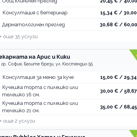
Общ клиничен преглед
20,45 € / 40,00
Консултация с ветеринар
15,34 € / 30,00
Дерматологичен преглед
30,68 € / 60,00
+ още
35
услуги
екарната на Арис и Кики
гр. София, Белите брези, ул. Кюстендил 55
Консултация за меню за куче
15,00 € / 29,34
Кучешка торта с пилешко или
30,00 € / 58,67
телешко 16 см.
Кучешка торта с пилешко или
35,00 € / 68,45
телешко 21 см.
+ още
2
услуги