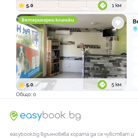
5.0
1
км
Ветеринарна клиника Pet Help
Ветеринарни клиники
В
5.0
5
км
Общо:
0
easybook.bg вдъхновява хората да се чувстват и