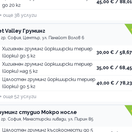
45,00 € / 88,01
до 20 кг
+ още
38
услуги
et Valley Груминг
гр. София, Център, ул. Панайот Волов 6
Хигиенен груминг йоркширски териер
30,00 € / 58,67
(йорки) до 5 кг
Хигиенен груминг йоркширски териер
35,00 € / 68,45
(йорки) над 5 кг
Цялостен груминг йоркширски териер
40,00 € / 78,23
(йорки) до 5 кг
+ още
52
услуги
руминг студио Мокро носле
гр. София, Манастирски ливади, ул. Пирин 85
Цялостен груминг късокосмести до 5