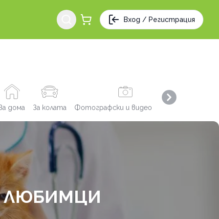
Вход / Регистрация
Next slide
За дома
За колата
Фотографски и видео услуги
Заведения
И ЛЮБИМЦИ