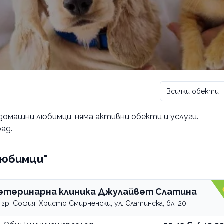
Всички обекти
 домашни любимци
, няма активни обекти и услуги.
ад.
любимци"
етеринарна клиника Джулайвет Слатина
гр. София, Христо Смирненски, ул. Слатинска, бл. 20