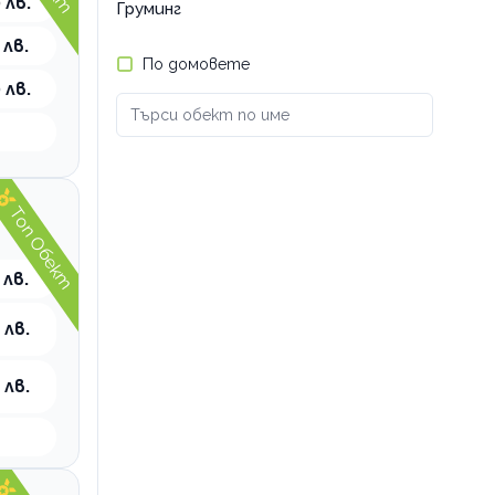
 лв.
Груминг
 лв.
По домовете
 лв.
Топ Обект
 лв.
 лв.
 лв.