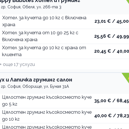
uppy Bubbles Хотел и Груминг
гр. София, Обеля, ул. 266-та 3
Хотел за кучета до 10 кг с включена
23,01 € / 45,00
храна
Хотел за кучета от 10 до 25 кг с
25,56 € / 49,99
включена храна
Хотел за кучета до 10 кг с храна от
20,45 € / 40,00
клиента
+ още
17
услуги
ух и Лапичка груминг салон
гр. София, Оборище, ул. Буная 31А
Цялостен груминг късокосместо куче
35,00 € / 68,45
до 5 кг
Цялостен груминг късокосместо куче
40,00 € / 78,23
до 10 кг
Цялостен груминг късокосместо куче