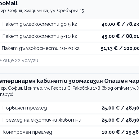
ooMall
гр. София, Хладилника, ул. Сребърна 15
Пакет дългокосмести до 5 кг
40,00 € / 78,23
Пакет дългокосмести 5-10 кг
45,00 € / 88,01
Пакет дългокосмести 10-20 кг
51,13 € / 100,00
+ още
22
услуги
етеринарен кабинет и зоомагазин Опашен ча
гр. София, Център, ул. Георги С. Раковски 138 (вход откъм ул. 
парух)
Първичен преглед
25,00 € / 48,90
Преглед на екзотични животни
25,00 € / 48,90
Контролен преглед
10,00 € / 19,56