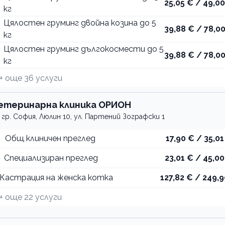
25,05 € / 49,00
кг
Цялостен груминг двойна козина до 5
39,88 € / 78,00
кг
Цялостен груминг дългокосмести до 5
39,88 € / 78,00
кг
+ още
36
услуги
етеринарна клиника ОРИОН
гр. София, Люлин 10, ул. Партений Зографски 1
Общ клиничен преглед
17,90 € / 35,01
Специализиран преглед
23,01 € / 45,00
Кастрация на женска котка
127,82 € / 249,9
+ още
22
услуги