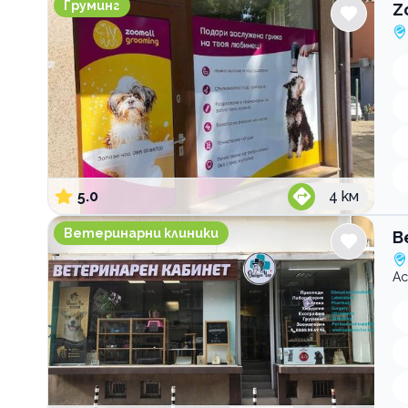
Груминг
Z
5.0
4
км
Ветеринарен кабинет и зоомагазин Опашен чар
Ветеринарни клиники
В
Ас