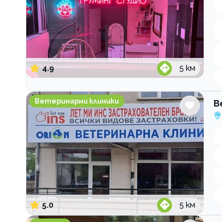
4.9
5
км
Ветеринарна клиника ОРИОН
Ветеринарни клиники
В
5.0
5
км
ZooMall