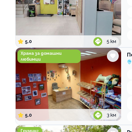
5.0
5
км
Пекарната на Арис и Кики
Храна за домашни
П
любимци
5.0
3
км
Puppy Bubbles Хотел и Груминг
Груминг