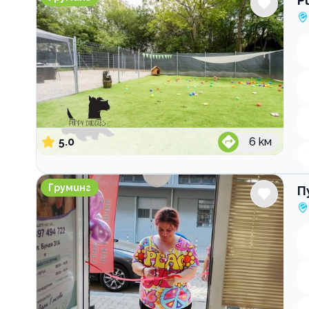
P
5.0
6
км
Пух и Лапичка груминг салон
Груминг
П