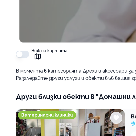
Виж на картата
В момента в
категорията Дрехи и аксесоари за
Разгледайте други услуги и обекти във вашия гр
Други близки обекти
в "Домашни 
Ветеринарна клиника Джулайвет Слатина
Ветеринарни клиники
В