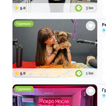
5.0
3
км
Pet Valley Груминг
Груминг
P
5.0
1
км
Груминг студио Мокро носле
Груминг
Г