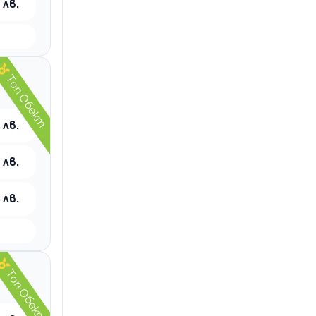
 лв.
Топ Обект
 лв.
 лв.
 лв.
Топ Обект