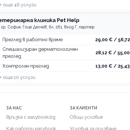
+ още
46
услуги
етеринарна клиника Pet Help
гр. София, Гоце Делчев, бл. 261, вход Г, партер
Преглед в работно време
29,00 € / 56,72
Специализиран дерматологичен
28,12 € / 55,00
преглед
Контролен преглед
13,00 € / 25,43
+ още
10
услуги
ЗА НАС
ЗА КЛИЕНТИ
Връзка с easybook.bg
Общи условия
Как работи easybook
Условия за ползване