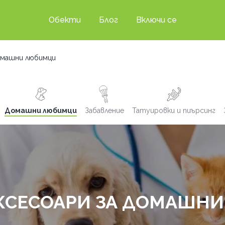
Обекти
Блог
Включи се
домашни любимци
Домашни любимци
Забавление
Татуировки и пиърсинг
АКСЕСОАРИ ЗА ДОМАШН