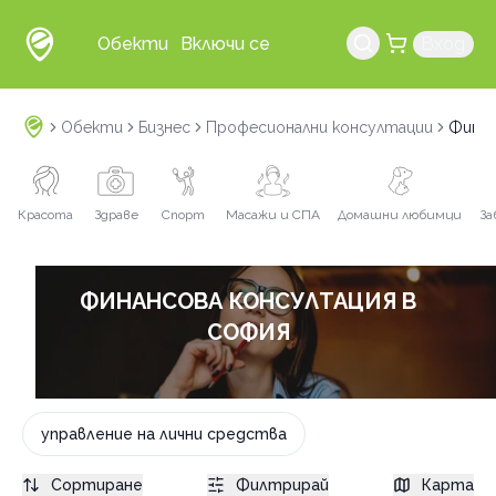
Обекти
Включи се
Вход
Обекти
Бизнес
Професионални консултации
Финан
Красота
Здраве
Спорт
Масажи и СПА
Домашни любимци
За
ФИНАНСОВА КОНСУЛТАЦИЯ В
СОФИЯ
управление на лични средства
Сортиране
Филтрирай
Карта