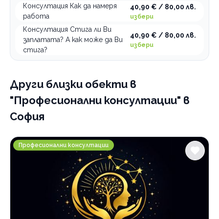
Консултация Как да намеря
40,90 € / 80,00 лв.
работа
избери
Консултация Стига ли Ви
40,90 € / 80,00 лв.
заплатата? А как може да Ви
избери
стига?
Други близки обекти
в
"Професионални консултации" в
София
Квантов констелатор - Генадия Кирева
Професионални консултации