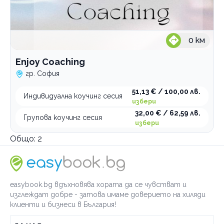
0
км
Enjoy Coaching
гр. София
51,13 € / 100,00 лв.
Индивидуална коучинг сесия
избери
32,00 € / 62,59 лв.
Групова коучинг сесия
избери
Общо:
2
easybook.bg вдъхновява хората да се чувстват и
изглеждат добре - затова имаме доверието на хиляди
клиенти и бизнеси в България!