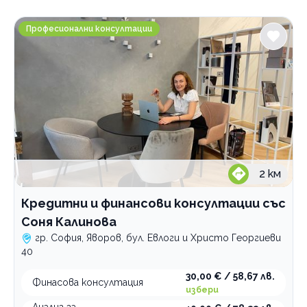
Градове
Кредитни и финансови консултации със Соня Калин
София
Професионални консултации
Център
Яворов
Услуги
Бизнес консултация
Коучинг
предприемачество
Финансова консултация
групов коучинг
индивидуален коучинг
управление на лични средства
2
км
онлайн коучинг
Кредитни и финансови консултации със
Категории
Соня Калинова
Дигитален маркетинг
гр. София, Яворов, бул. Евлоги и Христо Георгиеви
40
Нотариуси и нотариуални услуги
30,00 € / 58,67 лв.
Адвокатски услуги
Финасова консултация
избери
Счетоводство