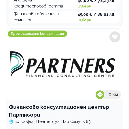
Анализ за
40,00 € / 78,23 лв.
кредитоспособността
избери
Преводи и легализация на документи
Финансови обучения и
45,00 € / 88,01 лв.
Печат, предпечат, довършителни дейности
семинари
избери
Проектиране и дизайн
Финансово консултационен център Партньори
Професионални консултации
Професионални дезинфекциращи препарати
Зали за събития
Професионални консултации
По домовете
0
км
Финансово консултационен център
Партньори
гр. София, Център, ул. Цар Самуил 63