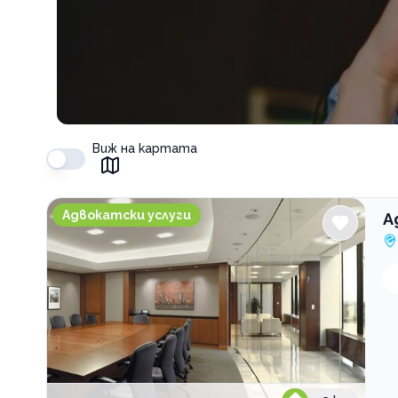
Виж на картата
Адвокатско дружество Хаджийски
Адвокатски услуги
А