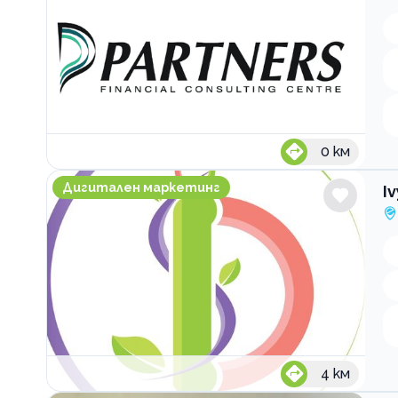
0
км
Ivys Design
Дигитален маркетинг
I
4
км