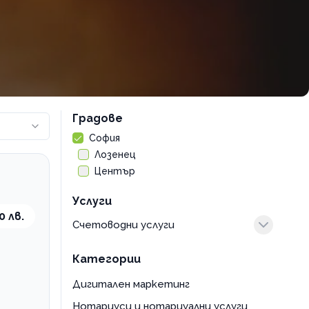
Градове
София
Лозенец
Център
Услуги
0 лв.
Счетоводни услуги
консултация
Категории
подаване декларация
регистрация на фирма
Дигитален маркетинг
счетоводно обслужване
Нотариуси и нотариуални услуги