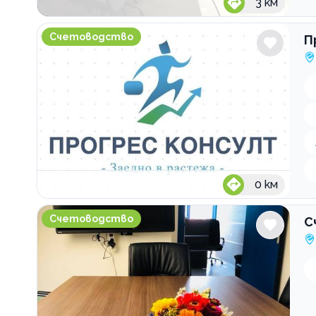
3
км
Прогрес Консулт 2020
Счетоводство
П
0
км
Счетоводни услуги Prime Audit & Accounting
Счетоводство
С