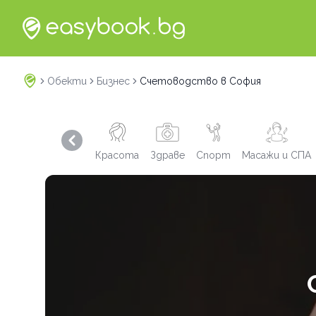
Обекти
Бизнес
Счетоводство в София
Previous slide
Красота
Здраве
Спорт
Масажи и СПА