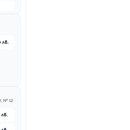
 лв.
, № 12
 лв.
 лв.