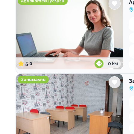
Адвокатски услуги
А
5.0
0
км
Занималня образователен център ИНТЕРАКАД
Занимални
З