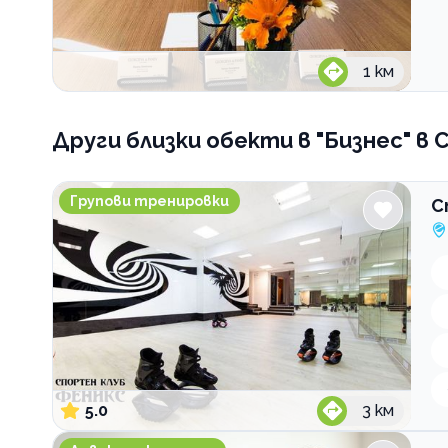
1
км
Други близки обекти
в "Бизнес" в 
Спортен клуб Феникс
Групови тренировки
С
5.0
3
км
Адвокатско дружество Дилова и партньори