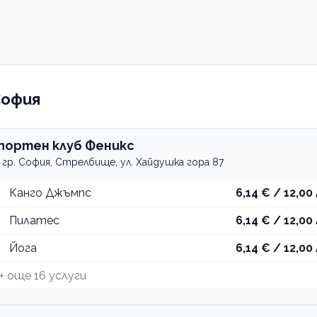
София
портен клуб Феникс
гр. София, Стрелбище, ул. Хайдушка гора 87
Канго Джъмпс
6,14 € / 12,00 
Пилатес
6,14 € / 12,00 
Йога
6,14 € / 12,00 
+ още
16
услуги