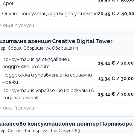
Дрон
Онлайн консултация за видеозаснемане
20,45 € / 40,00
+ още
2
услуги
игитална агенция Creative Digital Tower
гр. София, Оборище, ул. Оборище 93
Консултация за създаване и
15,34 € / 30,00
поддръжка на сайт
Поддръжка и управление на социални
15,34 € / 30,00
мрежи
Консултация управление на реклами в
15,34 € / 30,00
социални мреж
+ още
3
услуги
инансово консултационен център Партньори
гр. София, Център, ул. Цар Самуил 63