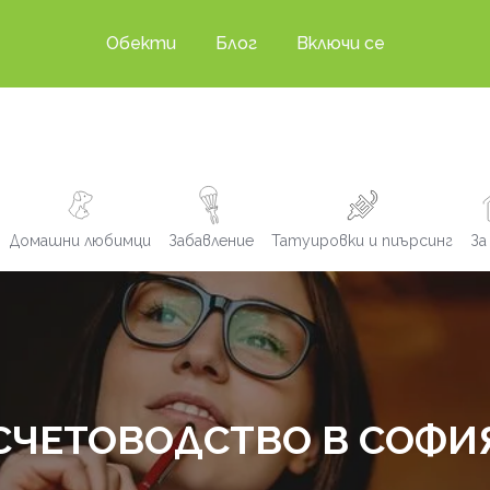
Обекти
Блог
Включи се
Домашни любимци
Забавление
Татуировки и пиърсинг
За
СЧЕТОВОДСТВО В СОФИ