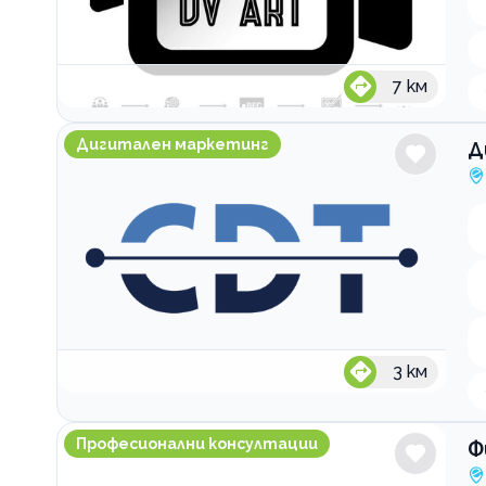
7
км
Дигитална агенция Creative Digital Tower
Дигитален маркетинг
Д
3
км
Финансово консултационен център Партньори
Професионални консултации
Ф