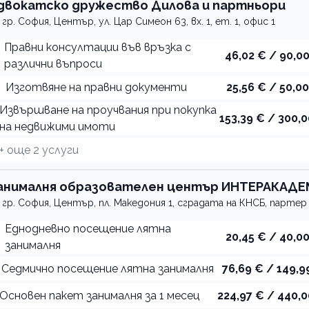
двокатско дружество Дилова и партньори
гр. София, Център, ул. Цар Симеон 63, вх. 1, ет. 1, офис 1
Правни консултации във връзка с
46,02 € / 90,00
различни въпроси
Изготвяне на правни документи
25,56 € / 50,00
Извършване на проучвания при покупка
153,39 € / 300,0
на недвижими имоти
+ още
2
услуги
ЕМИ
анималня образователен център ИНТЕРАКАД
гр. София, Център, пл. Македония 1, сградата на КНСБ, партер
Еднодневно посещение лятна
20,45 € / 40,00
занималня
Седмично посещение лятна занималня
76,69 € / 149,9
Основен пакет занималня за 1 месец
224,97 € / 440,0