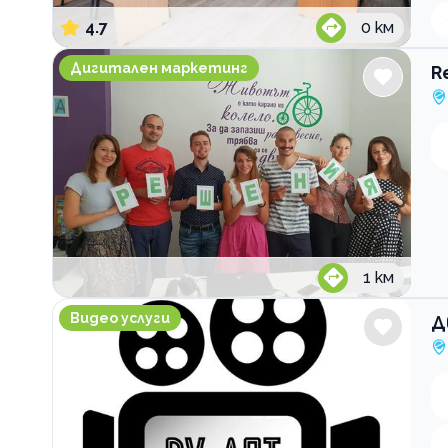
4.7
0
км
Reshenia.com
Дигитален маркетинг
R
1
км
Дв Арт Видеография
Видео услуги
Д