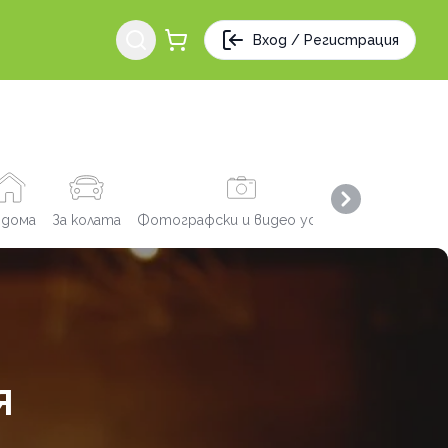
Вход / Регистрация
Next slide
 дома
За колата
Фотографски и видео услуги
Заведения
Я